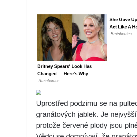
Uprostřed podzimu se na pulte
granátových jablek. Je nejvyšší č
protože červené plody jsou plné
Vědci se domnívají, že granátov