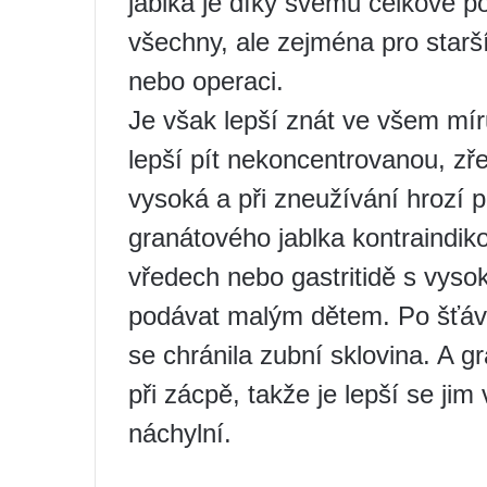
jablka je díky svému celkově po
všechny, ale zejména pro starší
nebo operaci.
Je však lepší znát ve všem mír
lepší pít nekoncentrovanou, zře
vysoká a při zneužívání hrozí p
granátového jablka kontraindik
vředech nebo gastritidě s vysok
podávat malým dětem. Po šťávě 
se chránila zubní sklovina. A gr
při zácpě, takže je lepší se jim
náchylní.