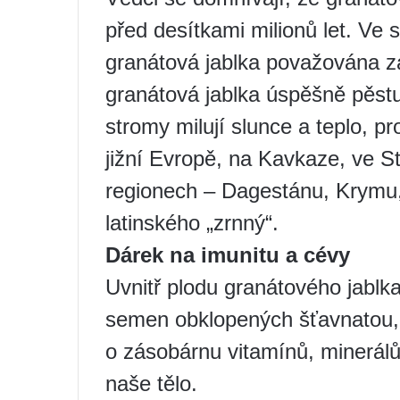
před desítkami milionů let. Ve
granátová jablka považována z
granátová jablka úspěšně pěstu
stromy milují slunce a teplo, p
jižní Evropě, na Kavkaze, ve St
regionech – Dagestánu, Krymu,
latinského „zrnný“.
Dárek na imunitu a cévy
Uvnitř plodu granátového jabl
semen obklopených šťavnatou,
o zásobárnu vitamínů, minerál
naše tělo.