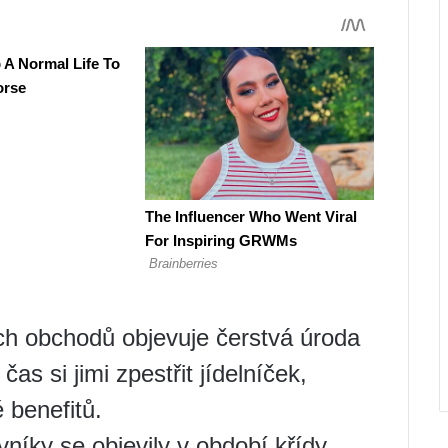
ch obchodů objevuje čerstvá úroda
as si jimi zpestřit jídelníček,
 benefitů.
níky se objevily v období křídy