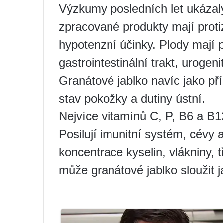
Výzkumy posledních let ukázaly
zpracované produkty mají protiz
hypotenzní účinky. Plody mají p
gastrointestinální trakt, urogen
Granátové jablko navíc jako pří
stav pokožky a dutiny ústní.
Nejvíce vitamínů C, P, B6 a B1
Posilují imunitní systém, cévy
koncentrace kyselin, vlákniny, t
může granátové jablko sloužit j