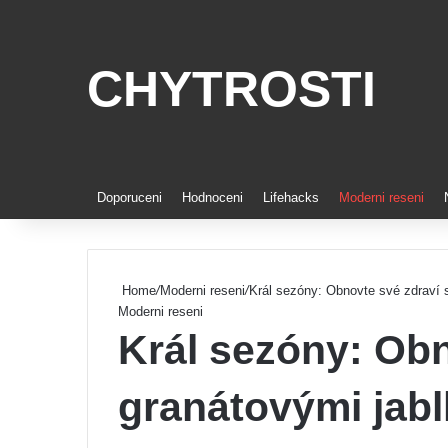
CHYTROSTI
Doporuceni
Hodnoceni
Lifehacks
Moderni reseni
Home
/
Moderni reseni
/
Král sezóny: Obnovte své zdraví 
Moderni reseni
Král sezóny: Obn
granátovými jabl