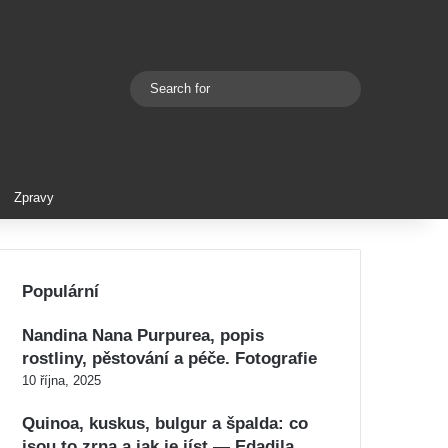
Search
Switch skin
for
Zpravy
Populární
Nandina Nana Purpurea, popis
rostliny, pěstování a péče. Fotografie
10 října, 2025
Quinoa, kuskus, bulgur a špalda: co
jsou to zrna a jak je jíst — Edadila