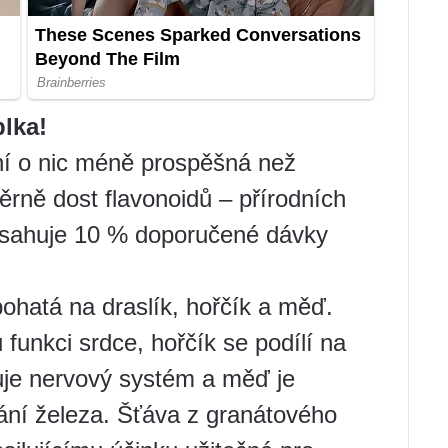
blka!
ní o nic méně prospěšná než
ně dost flavonoidů – přírodních
obsahuje 10 % doporučené dávky
bohatá na draslík, hořčík a měď.
 funkci srdce, hořčík se podílí na
uje nervový systém a měď je
ání železa. Šťáva z granátového