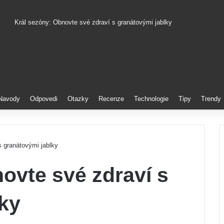
Král sezóny: Obnovte své zdraví s granátovými jablky
Pinterest
Navody
Odpovedi
Otazky
Recenze
Technologie
Tipy
Trendy
s granátovými jablky
ovte své zdraví s
ky