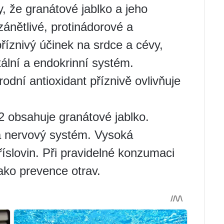
, že granátové jablko a jeho
ánětlivé, protinádorové a
říznivý účinek na srdce a cévy,
itální a endokrinní systém.
rodní antioxidant příznivě ovlivňuje
2 obsahuje granátové jablko.
 a nervový systém. Vysoká
říslovin. Při pravidelné konzumaci
ako prevence otrav.