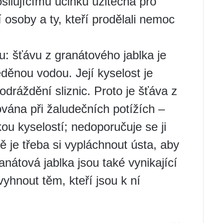
silujícímu účinku užitečná pro
 osoby a ty, kteří prodělali nemoc
u: šťávu z granátového jablka je
děnou vodou. Její kyselost je
odráždění sliznic. Proto je šťáva z
ována při žaludečních potížích –
ou kyselostí; nedoporučuje se ji
je třeba si vypláchnout ústa, aby
anátová jablka jsou také vynikající
 vyhnout těm, kteří jsou k ní