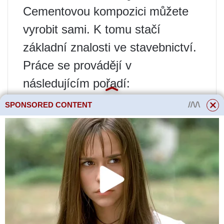
Cementovou kompozici můžete
vyrobit sami. K tomu stačí
základní znalosti ve stavebnictví.
Práce se provádějí v
následujícím pořadí:
Připravte míchačku na beton
SPONSORED CONTENT
nebo nádobu na přípravu roztoku.
Instaluje se v těsné blízkosti
pracoviště. Díky tomu nemusíte
vozit beton na velké vzdálenosti.
Písek je zbaven úlomků. Pro
monolitický základ je vhodný