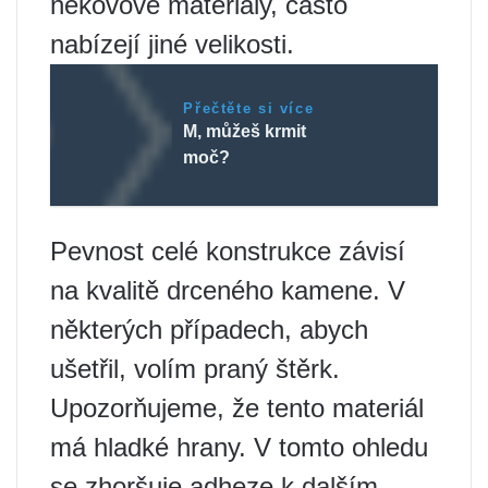
nekovové materiály, často
nabízejí jiné velikosti.
Přečtěte si více
M, můžeš krmit
moč?
Pevnost celé konstrukce závisí
na kvalitě drceného kamene. V
některých případech, abych
ušetřil, volím praný štěrk.
Upozorňujeme, že tento materiál
má hladké hrany. V tomto ohledu
se zhoršuje adheze k dalším