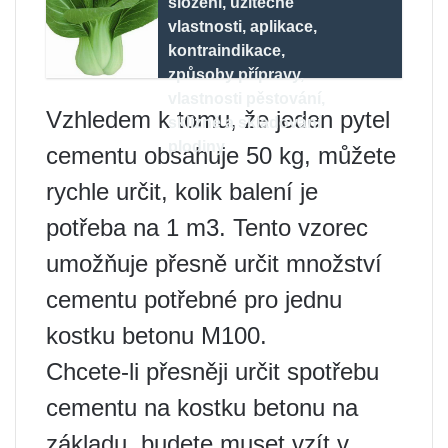
složení, užitečné
vlastnosti, aplikace,
kontraindikace,
způsoby přípravy,
vlastnosti pěstování,
Vzhledem k tomu, že jeden pytel
sklizně a skladování
plodiny
cementu obsahuje 50 kg, můžete
rychle určit, kolik balení je
potřeba na 1 m3. Tento vzorec
umožňuje přesně určit množství
cementu potřebné pro jednu
kostku betonu M100.
Chcete-li přesněji určit spotřebu
cementu na kostku betonu na
základu, budete muset vzít v