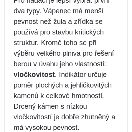
Pro nadaci je lepší vybrat první
dva typy. Vápenec má menší
pevnost než žula a zřídka se
používá pro stavbu kritických
struktur. Kromě toho se při
výběru velkého plniva pro řešení
berou v úvahu jeho vlastnosti:
vločkovitost
. Indikátor určuje
poměr plochých a jehličkovitých
kamenů k celkové hmotnosti.
Drcený kámen s nízkou
vločkovitostí je dobře zhutněný a
má vysokou pevnost.