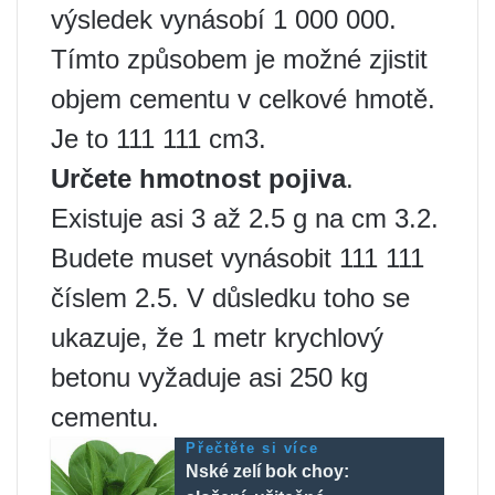
výsledek vynásobí 1 000 000.
Tímto způsobem je možné zjistit
objem cementu v celkové hmotě.
Je to 111 111 cm3.
Určete hmotnost pojiva
.
Existuje asi 3 až 2.5 g na cm 3.2.
Budete muset vynásobit 111 111
číslem 2.5. V důsledku toho se
ukazuje, že 1 metr krychlový
betonu vyžaduje asi 250 kg
cementu.
Přečtěte si více
Nské zelí bok choy: