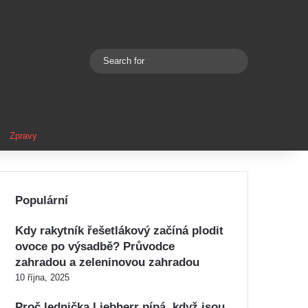
Search
Switch skin
for
Zpravy
Populární
Kdy rakytník řešetlákový začíná plodit
ovoce po výsadbě? Průvodce
zahradou a zeleninovou zahradou
10 října, 2025
Proč lednička Liebherr pípá, když jsou