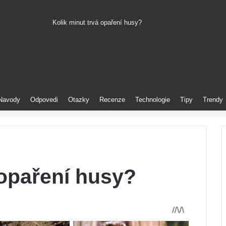
Kolik minut trvá opaření husy?
Pinterest
Navody
Odpovedi
Otazky
Recenze
Technologie
Tipy
Trendy
 opaření husy?