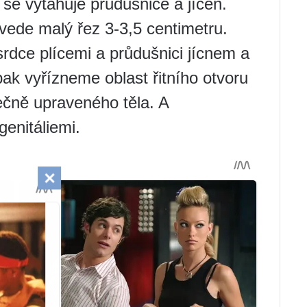
 se vytahuje průdušnice a jícen.
vede malý řez 3-3,5 centimetru.
rdce plícemi a průdušnici jícnem a
ak vyřízneme oblast řitního otvoru
ečně upraveného těla. A
enitáliemi.