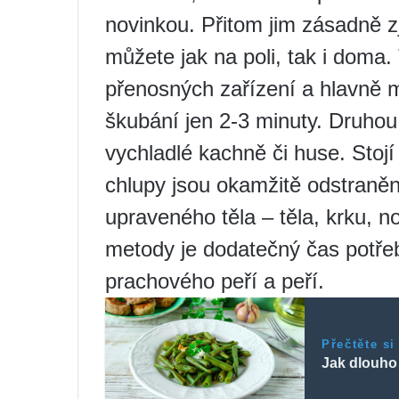
novinkou. Přitom jim zásadně z
můžete jak na poli, tak i doma
přenosných zařízení a hlavně 
škubání jen 2-3 minuty. Druhou „
vychladlé kachně či huse. Stojí
chlupy jsou okamžitě odstraněn
upraveného těla – těla, krku, n
metody je dodatečný čas potřeb
prachového peří a peří.
Přečtěte si
Jak dlouho