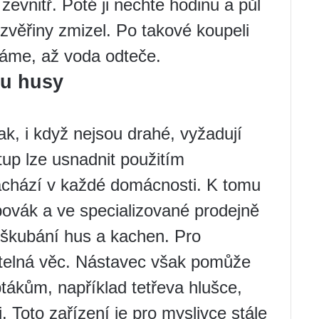
zevnitř. Poté ji nechte hodinu a půl
zvěřiny zmizel. Po takové koupeli
áme, až voda odteče.
nu husy
, i když nejsou drahé, vyžadují
tup lze usnadnit použitím
nachází v každé domácnosti. K tomu
ubovák a ve specializované prodejně
 škubání hus a kachen. Pro
itelná věc. Nástavec však pomůže
ptákům, například tetřeva hlušce,
i. Toto zařízení je pro myslivce stále