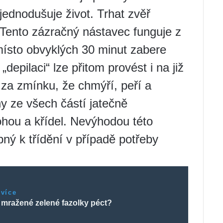
jednodušuje život. Trhat zvěř
. Tento zázračný nástavec funguje z
místo obvyklých 30 minut zabere
depilaci“ lze přitom provést i na již
 za zmínku, že chmýří, peří a
y ze všech částí jatečně
ohou a křídel. Nevýhodou této
ný k třídění v případě potřeby
 více
 mražené zelené fazolky péct?