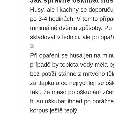
Jak správně oškubat hu
Husy, ale i kachny se doporuču
po 3-4 hodinách. V tomto přípa
minimálně dvěma způsoby. Po 
skladovat v lednici, ale po opař
Při opaření se husa jen na min
případě by teplota vody měla bý
bez potíží stáhne z mrtvého tě
za tlapku a co nejrychleji se 
fakt, že maso po oškubání zčer
husu oškubat ihned po porážce.
korpus ještě teplý.