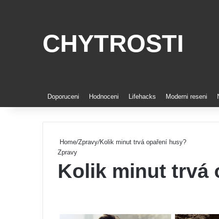
CHYTROSTI
Doporuceni
Hodnoceni
Lifehacks
Moderni reseni
Home
/
Zpravy
/
Kolik minut trvá opaření husy?
Zpravy
Kolik minut trvá