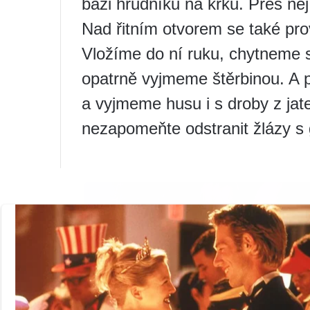
bázi hrudníku na krku. Přes něj
Nad řitním otvorem se také pro
Vložíme do ní ruku, chytneme s
opatrně vyjmeme štěrbinou. A p
a vyjmeme husu i s droby z jat
nezapomeňte odstranit žlázy s g