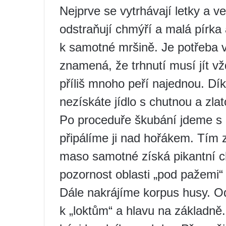
Nejprve se vytrhávají letky a ve
odstraňují chmýří a malá pírka
k samotné mršině. Je potřeba vy
znamená, že trhnutí musí jít v
příliš mnoho peří najednou. D
nezískáte jídlo s chutnou a zl
Po proceduře škubání jdeme s 
připálíme ji nad hořákem. Tím 
maso samotné získá pikantní ch
pozornost oblasti „pod pažemi“
Dále nakrájíme korpus husy. Od
k „loktům“ a hlavu na základn