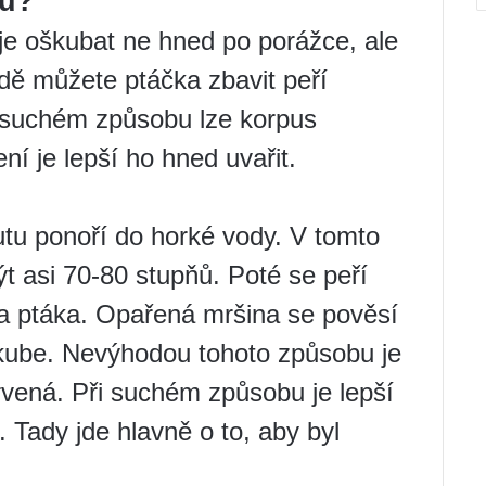
su?
je oškubat ne hned po porážce, ale
dě můžete ptáčka zbavit peří
suchém způsobu lze korpus
ení je lepší ho hned uvařit.
utu ponoří do horké vody. V tomto
t asi 70-80 stupňů. Poté se peří
la ptáka. Opařená mršina se pověsí
oškube. Nevýhodou tohoto způsobu je
vená. Při suchém způsobu je lepší
 Tady jde hlavně o to, aby byl