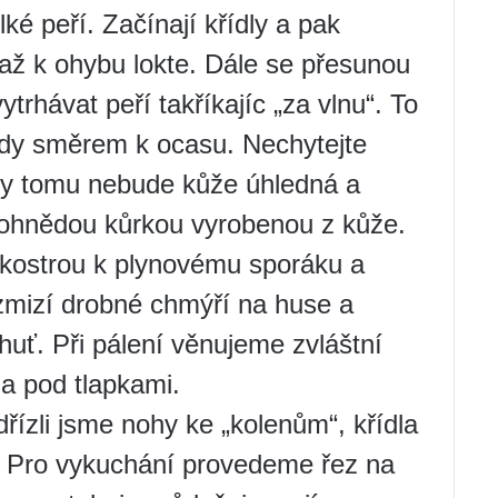
lké peří. Začínají křídly a pak
 až k ohybu lokte. Dále se přesunou
trhávat peří takříkajíc „za vlnu“. To
ždy směrem k ocasu. Nechytejte
íky tomu nebude kůže úhledná a
atohnědou kůrkou vyrobenou z kůže.
kostrou k plynovému sporáku a
zmizí drobné chmýří na huse a
uť. Při pálení věnujeme zvláštní
 a pod tlapkami.
řízli jsme nohy ke „kolenům“, křídla
ě. Pro vykuchání provedeme řez na