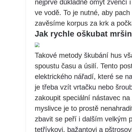
nejprve důkladně omýt zvenčí i 
ve vodě. To je nutné, aby pach 
zavěsíme korpus za krk a počk
Jak rychle oškubat mrši
Takové metody škubání hus však
spoustu času a úsilí. Tento pos
elektrického nářadí, které se 
je třeba vzít vrtačku nebo šro
zakoupit speciální nástavec na
myslivce je to prostě nenahrad
zbavit se peří i dalším velkým 
tetřívkovi, bažantovi a pštrosov