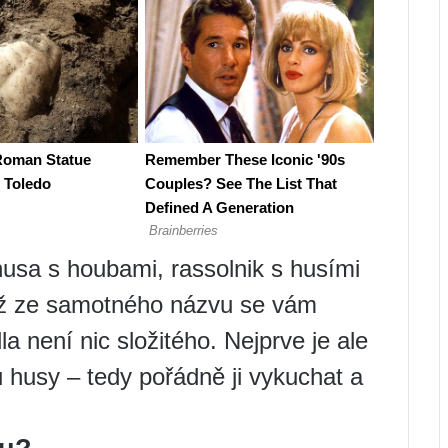
usa s houbami, rassolnik s husími
 Už ze samotného názvu se vám
dla není nic složitého. Nejprve je ale
 husy – tedy pořádně ji vykuchat a