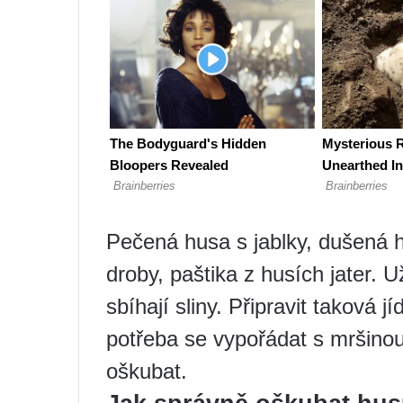
Pečená husa s jablky, dušená h
droby, paštika z husích jater.
sbíhají sliny. Připravit taková jí
potřeba se vypořádat s mršinou
oškubat.