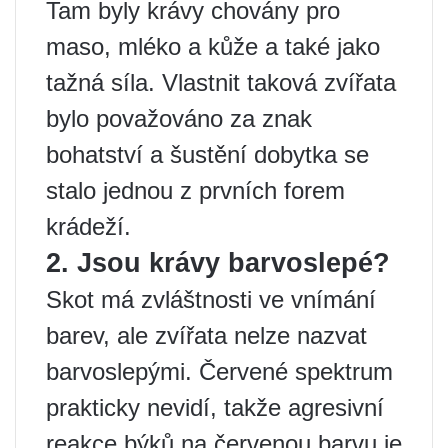
Tam byly krávy chovány pro
maso, mléko a kůže a také jako
tažná síla. Vlastnit taková zvířata
bylo považováno za znak
bohatství a šustění dobytka se
stalo jednou z prvních forem
krádeží.
2. Jsou krávy barvoslepé?
Skot má zvláštnosti ve vnímání
barev, ale zvířata nelze nazvat
barvoslepými. Červené spektrum
prakticky nevidí, takže agresivní
reakce býků na červenou barvu je