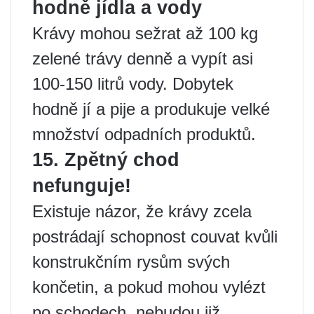
hodně jídla a vody
Krávy mohou sežrat až 100 kg
zelené trávy denně a vypít asi
100-150 litrů vody. Dobytek
hodně jí a pije a produkuje velké
množství odpadních produktů.
15. Zpětný chod
nefunguje!
Existuje názor, že krávy zcela
postrádají schopnost couvat kvůli
konstrukčním rysům svých
končetin, a pokud mohou vylézt
po schodech, nebudou již