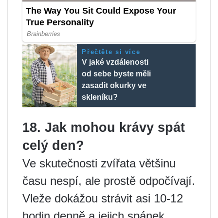
Přečtěte si více
V jaké vzdálenosti
od sebe byste měli
zasadit okurky ve
skleníku?
18. Jak mohou krávy spát
celý den?
Ve skutečnosti zvířata většinu
času nespí, ale prostě odpočívají.
Vleže dokážou strávit asi 10-12
hodin denně a jejich spánek