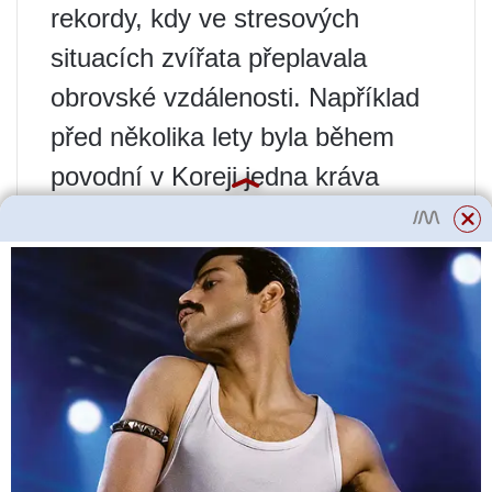
rekordy, kdy ve stresových
situacích zvířata přeplavala
obrovské vzdálenosti. Například
před několika lety byla během
povodní v Koreji jedna kráva
schopna ujet 67 km přes moře.
Přečtěte si více na toto téma: