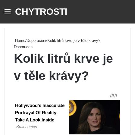
CHYTROSTI
Menu
Se
Home
/
Doporuceni
/
Kolik litrů krve je v těle krávy?
Doporuceni
Kolik litrů krve je
v těle krávy?