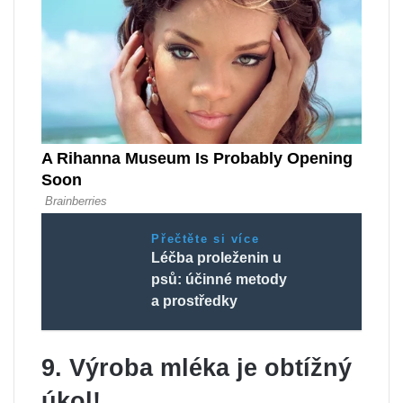
Přečtěte si více
Léčba proleženin u
psů: účinné metody
a prostředky
9. Výroba mléka je obtížný
úkol!