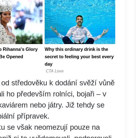
ž od středověku k dodání svěží vůně
ho především rolníci, bojaři – v
viárem nebo játry. Již tehdy se
iální přípravek.
ktu se však neomezují pouze na