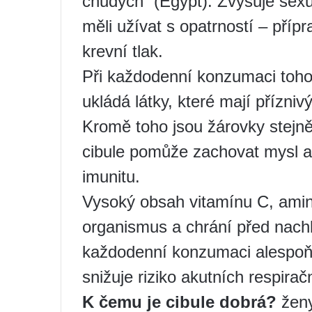
chudých“ (Egypt). Zvyšuje sexuá
měli užívat s opatrností – příp
krevní tlak.
Při každodenní konzumaci toho
ukládá látky, které mají přízni
Kromě toho jsou žárovky stejně
cibule pomůže zachovat mysl a
imunitu.
Vysoký obsah vitamínu C, amin
organismus a chrání před nachl
každodenní konzumaci alespoň p
snižuje riziko akutních respira
K čemu je cibule dobrá?
žen