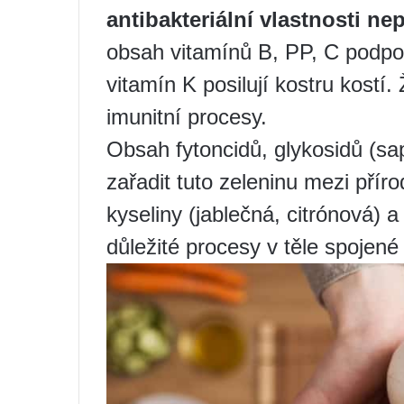
antibakteriální vlastnosti n
obsah vitamínů B, PP, C podpo
vitamín K posilují kostru kostí. 
imunitní procesy.
Obsah fytoncidů, glykosidů (sa
zařadit tuto zeleninu mezi příro
kyseliny (jablečná, citrónová) a
důležité procesy v těle spojen