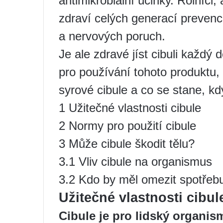
antimikrobiální účinky. Rolníci,
zdraví celých generací prevenc
a nervových poruch.
Je ale zdravé jíst cibuli kaž
pro používání tohoto produktu,
syrové cibule a co se stane, kdy
1 Užitečné vlastnosti cibule
2 Normy pro použití cibule
3 Může cibule škodit tělu?
3.1 Vliv cibule na organismus
3.2 Kdo by měl omezit spotřebu
Užitečné vlastnosti cibul
Cibule je pro lidský organis