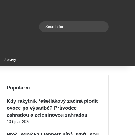
Search
Switch skin
for
Zpravy
Populární
Kdy rakytník řešetlákový začíná plodit
ovoce po výsadbě? Průvodce
zahradou a zeleninovou zahradou
10 října, 2025
Proč lednička Liebherr pípá, když jsou