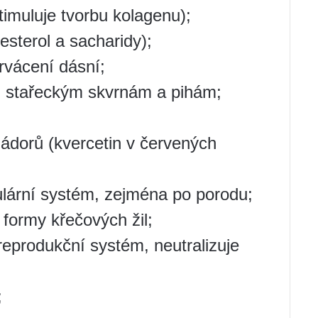
imuluje tvorbu kolagenu);
esterol a sacharidy);
rvácení dásní;
oti stařeckým skvrnám a pihám;
nádorů (kvercetin v červených
kulární systém, zejména po porodu;
 formy křečových žil;
reprodukční systém, neutralizuje
;