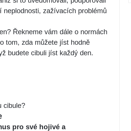
 aniž si to uvědomovali, podporovali
í neplodnosti, zažívacích problémů
dý den? Řekneme vám dále o normách
 o tom, zda můžete jíst hodně
ž budete cibuli jíst každý den.
 cibule?
e
mus pro své hojivé a