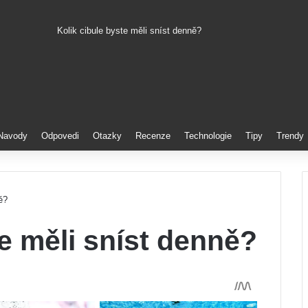
Kolik cibule byste měli sníst denně?
Pinterest
Navody
Odpovedi
Otazky
Recenze
Technologie
Tipy
Trendy
ě?
te měli sníst denně?