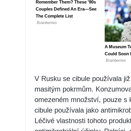
V Rusku se cibule používala ji
masitým pokrmům. Konzumovali 
omezeném množství, pouze s ka
cibule používala jako antimikrob
Léčivé vlastnosti tohoto produ