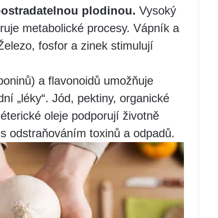
epostradatelnou plodinou.
Vysoký
ruje metabolické procesy. Vápník a
Železo, fosfor a zinek stimulují
poninů) a flavonoidů umožňuje
dní „léky“. Jód, pektiny, organické
 éterické oleje podporují životně
é s odstraňováním toxinů a odpadů.