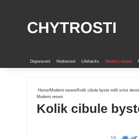
CHYTROSTI
Doporuceni
Hodnoceni
Lifehacks
Moderni reseni
Home
/
Moderni reseni
/
Kolik cibule byste měli sníst denn
Moderni reseni
Kolik cibule bys