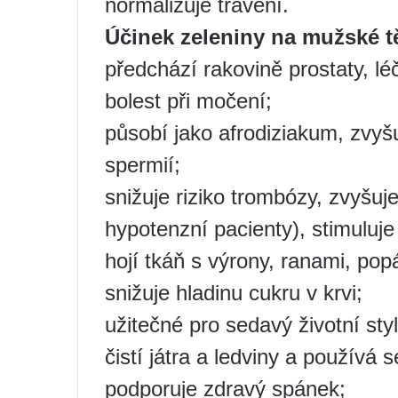
normalizuje trávení.
Účinek zeleniny na mužské tě
předchází rakovině prostaty, l
bolest při močení;
působí jako afrodiziakum, zvyšuj
spermií;
snižuje riziko trombózy, zvyšuje
hypotenzní pacienty), stimuluj
hojí tkáň s výrony, ranami, pop
snižuje hladinu cukru v krvi;
užitečné pro sedavý životní styl
čistí játra a ledviny a používá se
podporuje zdravý spánek;