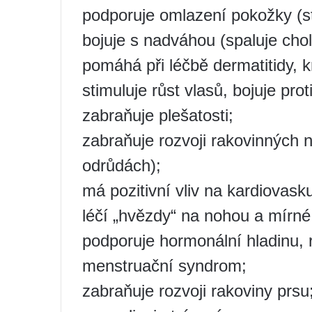
podporuje omlazení pokožky (st
bojuje s nadváhou (spaluje chol
pomáhá při léčbě dermatitidy, k
stimuluje růst vlasů, bojuje pr
zabraňuje plešatosti;
zabraňuje rozvoji rakovinných 
odrůdách);
má pozitivní vliv na kardiovas
léčí „hvězdy“ na nohou a mírné
podporuje hormonální hladinu, 
menstruační syndrom;
zabraňuje rozvoji rakoviny prsu