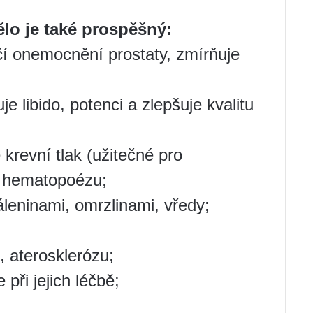
lo je také prospěšný:
éčí onemocnění prostaty, zmírňuje
e libido, potenci a zlepšuje kvalitu
 krevní tlak (užitečné pro
e hematopoézu;
áleninami, omrzlinami, vředy;
, aterosklerózu;
 při jejich léčbě;