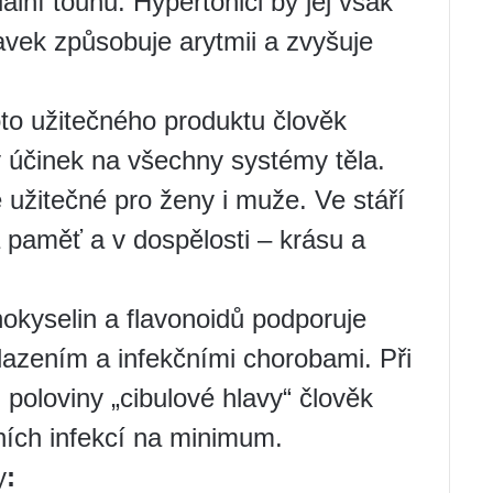
lní touhu. Hypertonici by jej však
ravek způsobuje arytmii a zvyšuje
to užitečného produktu člověk
vý účinek na všechny systémy těla.
 užitečné pro ženy i muže. Ve stáří
 paměť a v dospělosti – krásu a
okyselin a flavonoidů podporuje
azením a infekčními chorobami. Při
oloviny „cibulové hlavy“ člověk
čních infekcí na minimum.
y
: