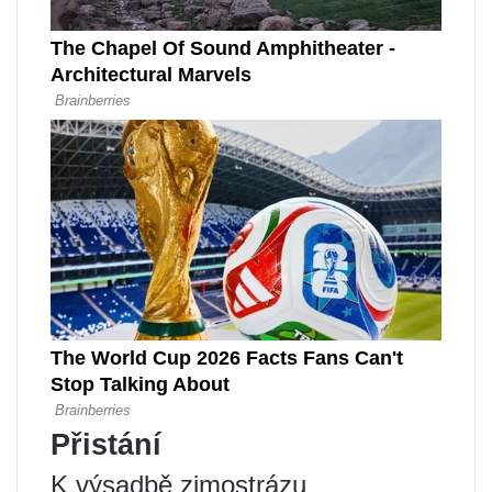
Přistání
K výsadbě zimostrázu