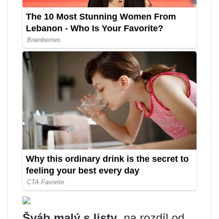
Šváb malý s listy
, na rozdíl od