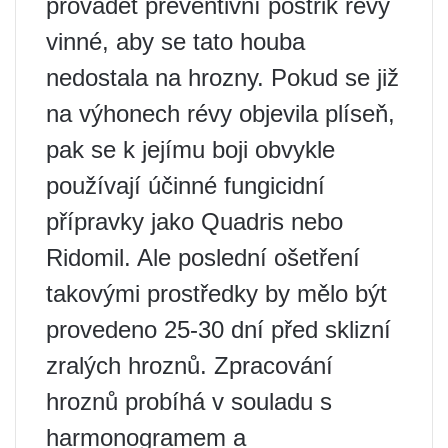
provádět preventivní postřik révy
vinné, aby se tato houba
nedostala na hrozny. Pokud se již
na výhonech révy objevila plíseň,
pak se k jejímu boji obvykle
používají účinné fungicidní
přípravky jako Quadris nebo
Ridomil. Ale poslední ošetření
takovými prostředky by mělo být
provedeno 25-30 dní před sklizní
zralých hroznů. Zpracování
hroznů probíhá v souladu s
harmonogramem a