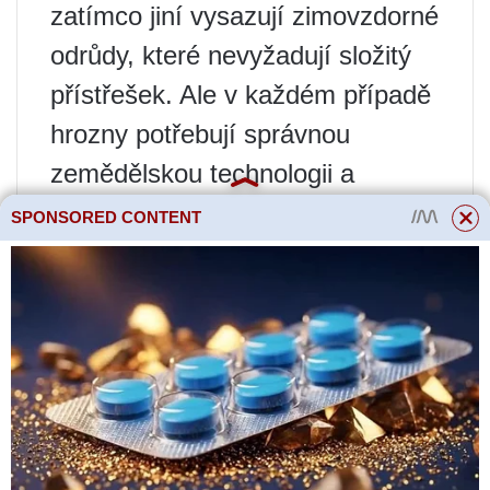
zatímco jiní vysazují zimovzdorné
odrůdy, které nevyžadují složitý
přístřešek. Ale v každém případě
hrozny potřebují správnou
zemědělskou technologii a
pečlivou ochranu před chorobami
SPONSORED CONTENT
a škůdci.
Zvláště důležité je včasné
ošetření révy vinné na jaře, kdy
se probouzejí nejen rostliny, ale
také škůdci a patogeny
infekčních chorob.
Je ale důležité si uvědomit, že