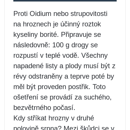
Proti Oidium nebo strupovitosti
na hroznech je účinný roztok
kyseliny borité. Připravuje se
následovně: 100 g drogy se
rozpustí v teplé vodě. Všechny
napadené listy a plody musí být z
révy odstraněny a teprve poté by
měl být proveden postřik. Toto
ošetření se provádí za suchého,
bezvětrného počasí.
Kdy stříkat hrozny v druhé
polovině srpna? Mezi škůdci se v