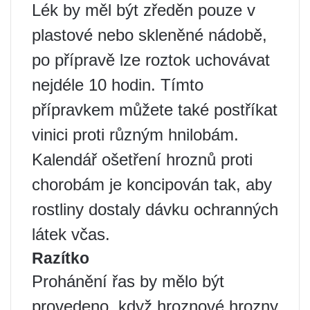
Lék by měl být zředěn pouze v
plastové nebo skleněné nádobě,
po přípravě lze roztok uchovávat
nejdéle 10 hodin. Tímto
přípravkem můžete také postříkat
vinici proti různým hnilobám.
Kalendář ošetření hroznů proti
chorobám je koncipován tak, aby
rostliny dostaly dávku ochranných
látek včas.
Razítko
Prohánění řas by mělo být
provedeno, když hroznové hrozny