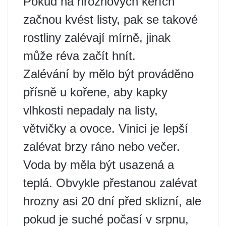
Pokud na hroznových keřích
začnou kvést listy, pak se takové
rostliny zalévají mírně, jinak
může réva začít hnít.
Zalévání by mělo být prováděno
přísně u kořene, aby kapky
vlhkosti nepadaly na listy,
větvičky a ovoce. Vinici je lepší
zalévat brzy ráno nebo večer.
Voda by měla být usazená a
teplá. Obvykle přestanou zalévat
hrozny asi 20 dní před sklizní, ale
pokud je suché počasí v srpnu,