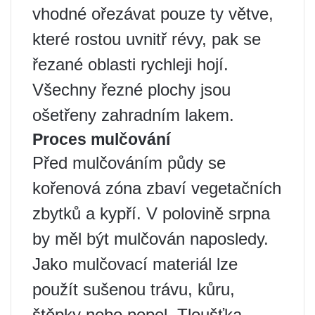
vhodné ořezávat pouze ty větve,
které rostou uvnitř révy, pak se
řezané oblasti rychleji hojí.
Všechny řezné plochy jsou
ošetřeny zahradním lakem.
Proces mulčování
Před mulčováním půdy se
kořenová zóna zbaví vegetačních
zbytků a kypří. V polovině srpna
by měl být mulčován naposledy.
Jako mulčovací materiál lze
použít sušenou trávu, kůru,
štěpky nebo popel. Tloušťka