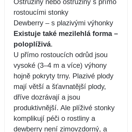
Ostružiny nebo ostružiny s přímo
rostoucími stonky
Dewberry – s plazivými výhonky
Existuje také mezilehlá forma –
poloplíživá
.
U přímo rostoucích odrůd jsou
vysoké (3–4 m a více) výhony
hojně pokryty trny. Plazivé plody
mají větší a šťavnatější plody,
dříve dozrávají a jsou
produktivnější. Ale plíživé stonky
komplikují péči o rostliny a
dewberry není zimovzdorný, a