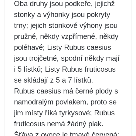
Oba druhy jsou podkeře, jejichž
stonky a výhonky jsou pokryty
trny; jejich stonkové výhony jsou
pružné, někdy vzpřímené, někdy
poléhavé; Listy Rubus caesius
jsou trojčetné, spodní někdy mají
i 5 lístků; Listy Rubus fruticosus
se skládají z 5 a 7 lístků.
Rubus caesius má černé plody s
namodralým povlakem, proto se
jim místy říká tyrkysové; Rubus
fruticosus nemá žádný plak.
Šťáva z ovoce je tmavě červená;