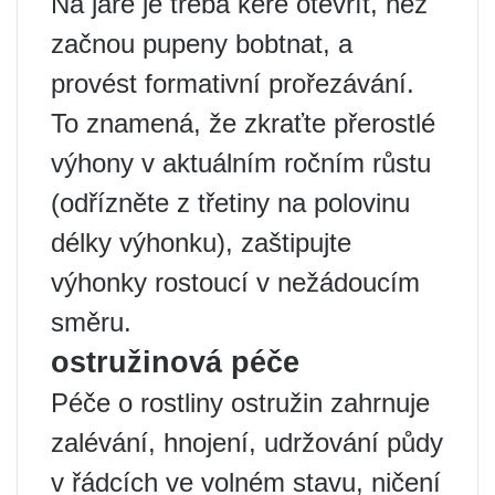
Na jaře je třeba keře otevřít, než
začnou pupeny bobtnat, a
provést formativní prořezávání.
To znamená, že zkraťte přerostlé
výhony v aktuálním ročním růstu
(odřízněte z třetiny na polovinu
délky výhonku), zaštipujte
výhonky rostoucí v nežádoucím
směru.
ostružinová péče
Péče o rostliny ostružin zahrnuje
zalévání, hnojení, udržování půdy
v řádcích ve volném stavu, ničení