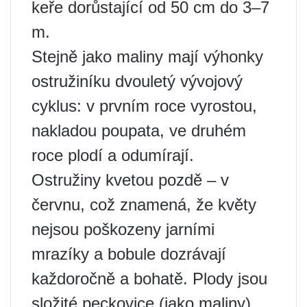
keře dorůstající od 50 cm do 3–7
m.
Stejně jako maliny mají výhonky
ostružiníku dvouletý vývojový
cyklus: v prvním roce vyrostou,
nakladou poupata, ve druhém
roce plodí a odumírají.
Ostružiny kvetou pozdě – v
červnu, což znamená, že květy
nejsou poškozeny jarními
mrazíky a bobule dozrávají
každoročně a bohatě. Plody jsou
složité peckovice (jako maliny),