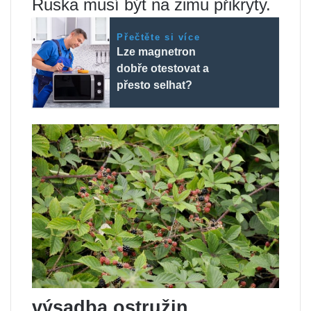
Ruska musí být na zimu přikryty.
Přečtěte si více
Lze magnetron
dobře otestovat a
přesto selhat?
výsadba ostružin