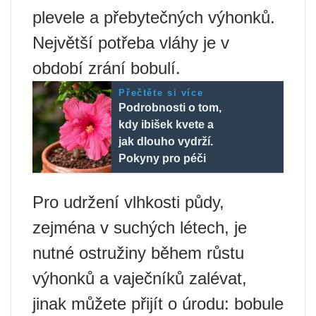
plevele a přebytečných výhonků.
Největší potřeba vláhy je v
období zrání bobulí.
Přečtěte si více
Podrobnosti o tom,
kdy ibišek kvete a
jak dlouho vydrží.
Pokyny pro péči
Pro udržení vlhkosti půdy,
zejména v suchých létech, je
nutné ostružiny během růstu
výhonků a vaječníků zalévat,
jinak můžete přijít o úrodu: bobule