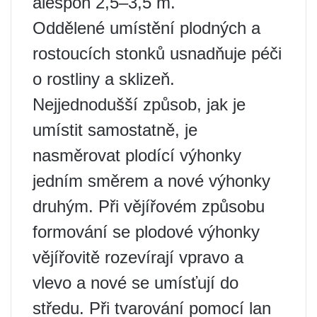
alespoň 2,5–3,5 m.
Oddělené umístění plodných a
rostoucích stonků usnadňuje péči
o rostliny a sklizeň.
Nejjednodušší způsob, jak je
umístit samostatně, je
nasměrovat plodící výhonky
jedním směrem a nové výhonky
druhým. Při vějířovém způsobu
formování se plodové výhonky
vějířovitě rozevírají vpravo a
vlevo a nové se umísťují do
středu. Při tvarování pomocí lan