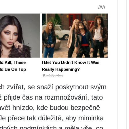
ch zvířat, se snaží poskytnout svým
 přijde čas na rozmnožování, tato
tavět hnízdo, kde budou bezpečně
Je přece tak důležité, aby miminka
hodných podmínkách a měla vše, co