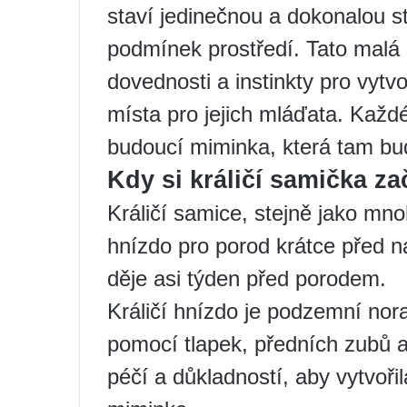
staví jedinečnou a dokonalou s
podmínek prostředí. Tato malá 
dovednosti a instinkty pro vyt
místa pro jejich mláďata. Každé
budoucí miminka, která tam bu
Kdy si králičí samička z
Králičí samice, stejně jako mno
hnízdo pro porod krátce před 
děje asi týden před porodem.
Králičí hnízdo je podzemní nor
pomocí tlapek, předních zubů a 
péčí a důkladností, aby vytvoř