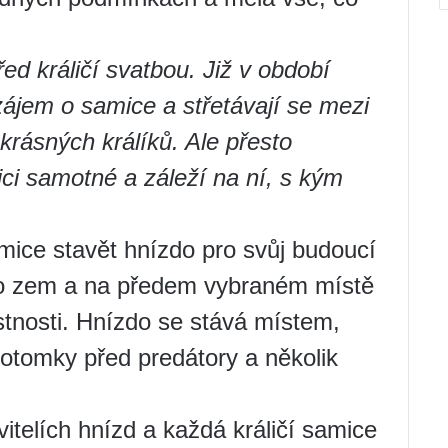
d králičí svatbou. Již v období
zájem o samice a střetávají se mezi
krásných králíků. Ale přesto
ci samotné a záleží na ní, s kým
ice stavět hnízdo pro svůj budoucí
 o zem a na předem vybraném místě
stnosti. Hnízdo se stává místem,
potomky před predátory a několik
vitelích hnízd a každá králičí samice