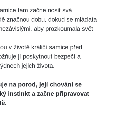
 samice tam začne nosit svá
zdě značnou dobu, dokud se mláďata
nezávislými, aby prozkoumala svět
ou v životě králičí samice před
žňuje jí poskytnout bezpečí a
ýdnech jejich života.
uje na porod, její chování se
ký instinkt a začne připravovat
dě.