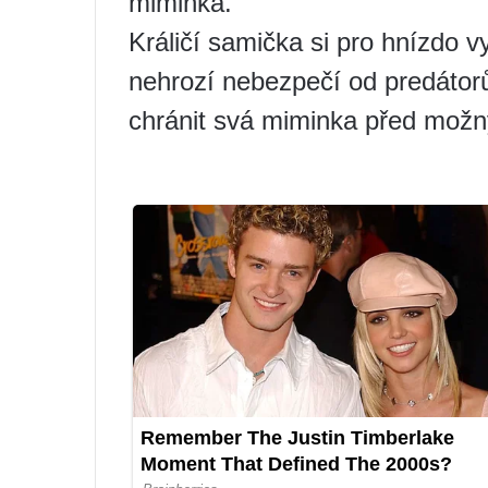
miminka.
Králičí samička si pro hnízdo vy
nehrozí nebezpečí od predátorů
chránit svá miminka před mož