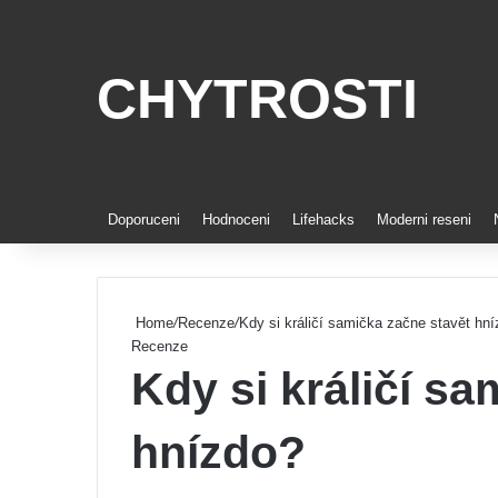
CHYTROSTI
Doporuceni
Hodnoceni
Lifehacks
Moderni reseni
Home
/
Recenze
/
Kdy si králičí samička začne stavět hn
Recenze
Kdy si králičí s
hnízdo?