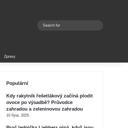
Search
Switch skin
for
Zpravy
Populární
Kdy rakytník řešetlákový začíná plodit
ovoce po výsadbě? Průvodce
zahradou a zeleninovou zahradou
10 října, 2025
Proč lednička Liebherr pípá, když jsou