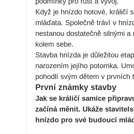
podmínky pro růst a vývoj.
Když je hnízdo hotové, králičí
mláďata. Společně tráví v hní
nestanou dostatečně silnými a 
kolem sebe.
Stavba hnízda je důležitou etap
narozením jejího potomka. Umo
pohodlí svým dětem v prvních t
První známky stavby
Jak se králičí samice připrav
začíná měnit. Ukáže stavitels
hnízdo pro své budoucí mlá