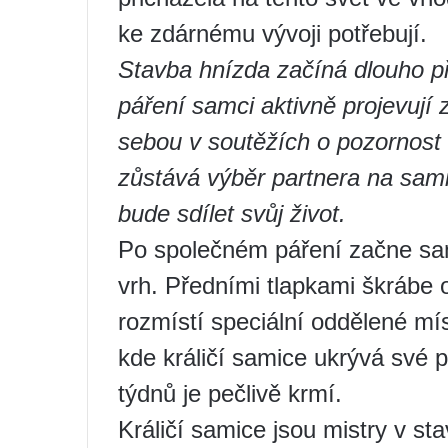
ke zdárnému vývoji potřebují.
Stavba hnízda začíná dlouho pře
páření samci aktivně projevují 
sebou v soutěžích o pozornost 
zůstává výběr partnera na sami
bude sdílet svůj život.
Po společném páření začne sam
vrh. Předními tlapkami škrábe
rozmístí speciální oddělené mí
kde králičí samice ukrývá své 
týdnů je pečlivě krmí.
Králičí samice jsou mistry v sta