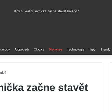
Kdy si králičí samička začne stavět hnízdo?
Pinterest
Navody
Odpovedi
Otazky
Recenze
Technologie
Tipy
Trendy
ízdo?
amička začne stavět