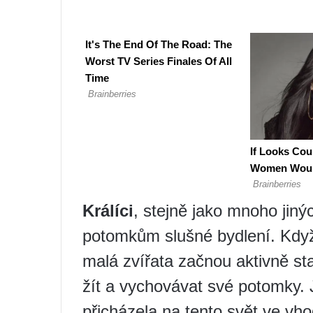
Králíci
, stejně jako mnoho jiný
potomkům slušné bydlení. Když
malá zvířata začnou aktivně s
žít a vychovávat své potomky. 
přicházela na tento svět ve v