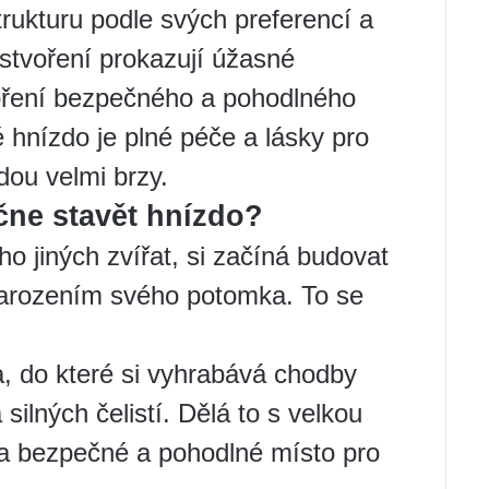
trukturu podle svých preferencí a
stvoření prokazují úžasné
voření bezpečného a pohodlného
 hnízdo je plné péče a lásky pro
dou velmi brzy.
ačne stavět hnízdo?
ho jiných zvířat, si začíná budovat
narozením svého potomka. To se
a, do které si vyhrabává chodby
silných čelistí. Dělá to s velkou
ila bezpečné a pohodlné místo pro