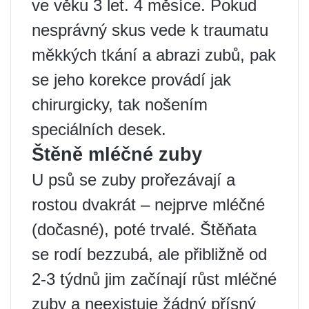
ve věku 3 let. 4 měsíce. Pokud
nesprávný skus vede k traumatu
měkkých tkání a abrazi zubů, pak
se jeho korekce provádí jak
chirurgicky, tak nošením
speciálních desek.
Štěně mléčné zuby
U psů se zuby prořezávají a
rostou dvakrát – nejprve mléčné
(dočasné), poté trvalé. Štěňata
se rodí bezzubá, ale přibližně od
2-3 týdnů jim začínají růst mléčné
zuby a neexistuje žádný přísný