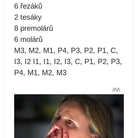
6 řezáků
2 tesáky
8 premolárů
6 molárů
M3, M2, M1, P4, P3, P2, P1, C,
I3, I2 I1, I1, I2, I3, C, P1, P2, P3,
P4, M1, M2, M3