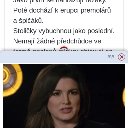
Poté dochází k erupci premolárů
a špičáků.
Stoličky vybuchnou jako poslední.
Nemají žádné předchůdce ve
formě analogů mléka; objevují se
v tlamě psa poprvé.
Jak pomoci štěněti v
procesu výměny zubů
V tomto období může štěně
pociťovat bolest a svědění dásní.
Co může majitel udělat pro
snížení nepohodlí: