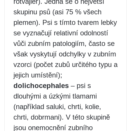
rotvajler). Jedná se o největší
skupinu psů (asi 75 % všech
plemen). Psi s tímto tvarem lebky
se vyznačují relativní odolností
vůči zubním patologiím, často se
však vyskytují odchylky v zubním
vzorci (počet zubů určitého typu a
jejich umístění);
dolichocephales
– psi s
dlouhými a úzkými tlamami
(například saluki, chrti, kolie,
chrti, dobrmani). V této skupině
jsou onemocnění zubního