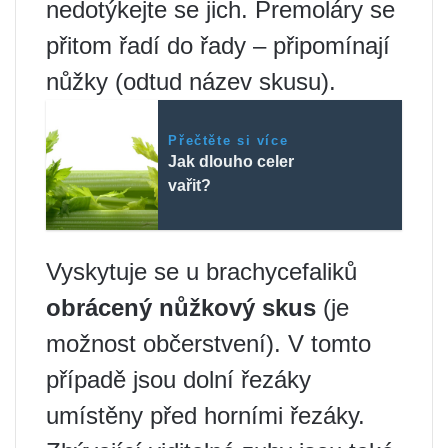
nedotýkejte se jich. Premoláry se
přitom řadí do řady – připomínají
nůžky (odtud název skusu).
Přečtěte si více
Jak dlouho celer
vařit?
Vyskytuje se u brachycefaliků
obrácený nůžkový skus
(je
možnost občerstvení). V tomto
případě jsou dolní řezáky
umístěny před horními řezáky.