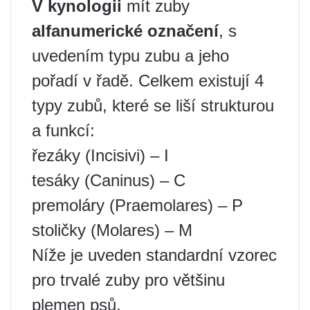
V kynologii
mít zuby
alfanumerické označení
, s
uvedením typu zubu a jeho
pořadí v řadě. Celkem existují 4
typy zubů, které se liší strukturou
a funkcí:
řezáky (Incisivi) – I
tesáky (Caninus) – C
premoláry (Praemolares) – P
stoličky (Molares) – M
Níže je uveden standardní vzorec
pro trvalé zuby pro většinu
plemen psů.