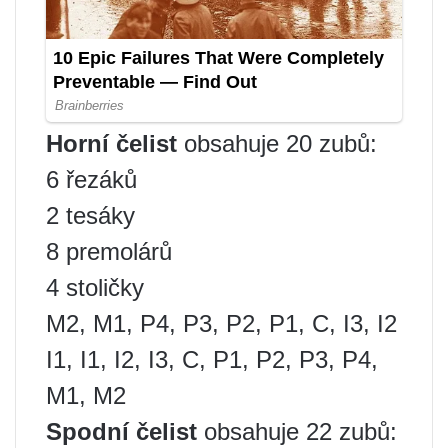
Horní čelist
obsahuje 20 zubů:
6 řezáků
2 tesáky
8 premolárů
4 stoličky
M2, M1, P4, P3, P2, P1, C, I3, I2
I1, I1, I2, I3, C, P1, P2, P3, P4,
M1, M2
Spodní čelist
obsahuje 22 zubů: