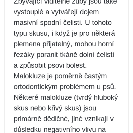
Zbývající viditelné zuby jsou také
vystouplé a vytvářejí dojem
masivní spodní čelisti. U tohoto
typu skusu, i když je pro některá
plemena přijatelný, mohou horní
řezáky poranit tkáně dolní čelisti
a způsobit psovi bolest.
Malokluze je poměrně častým
ortodontickým problémem u psů.
Některé malokluze (tvrdý hluboký
skus nebo křivý skus) jsou
primárně dědičné, jiné vznikají v
důsledku negativního vlivu na