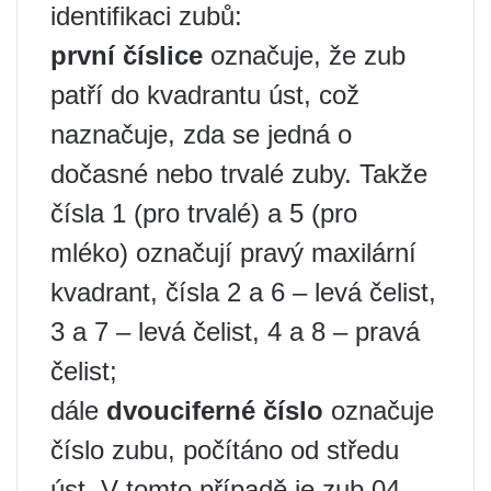
identifikaci zubů:
první číslice
označuje, že zub
patří do kvadrantu úst, což
naznačuje, zda se jedná o
dočasné nebo trvalé zuby. Takže
čísla 1 (pro trvalé) a 5 (pro
mléko) označují pravý maxilární
kvadrant, čísla 2 a 6 – levá čelist,
3 a 7 – levá čelist, 4 a 8 – pravá
čelist;
dále
dvouciferné číslo
označuje
číslo zubu, počítáno od středu
úst. V tomto případě je zub 04