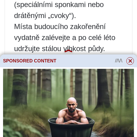
(speciálními sponkami nebo
drátěnými „cvoky“).
Místa budoucího zakořenění
vydatně zalévejte a po celé léto
udržujte stálou vlhkost půdy.
2-3krát během léta provést
SPONSORED CONTENT
hnojení kompletním minerálním
hnojivem nebo roztokem
stimulátoru růstu.
Navzdory skutečnosti, že k
zakořenění uzlů výhonků
plamének dojde do podzimu,
dceřiné rostliny získané z