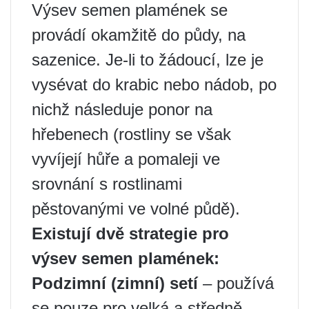
Výsev semen plamének se
provádí okamžitě do půdy, na
sazenice. Je-li to žádoucí, lze je
vysévat do krabic nebo nádob, po
nichž následuje ponor na
hřebenech (rostliny se však
vyvíjejí hůře a pomaleji ve
srovnání s rostlinami
pěstovanými ve volné půdě).
Existují dvě strategie pro
výsev semen plamének:
Podzimní (zimní) setí
– používá
se pouze pro velká a středně