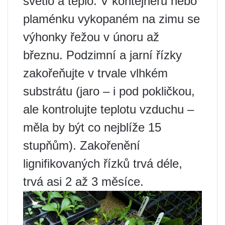
světlo a teplo. V kontejneru nebo
plaménku vykopaném na zimu se
výhonky řežou v únoru až
březnu. Podzimní a jarní řízky
zakořeňujte v trvale vlhkém
substrátu (jaro – i pod pokličkou,
ale kontrolujte teplotu vzduchu –
měla by být co nejblíže 15
stupňům). Zakořenění
lignifikovaných řízků trvá déle,
trvá asi 2 až 3 měsíce.