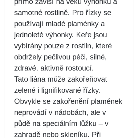
přímo závisí na věku výhonků a
samotné rostlině. Pro řízky se
používají mladé plaménky a
jednoleté výhonky. Keře jsou
vybírány pouze z rostlin, které
obdržely pečlivou péči, silné,
zdravé, aktivně rostoucí.
Tato liána může zakořeňovat
zelené i lignifikované řízky.
Obvykle se zakořenění plamének
neprovádí v nádobách, ale v
půdě na speciálním lůžku – v
zahradě nebo skleníku. Při