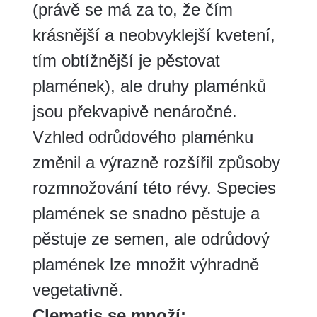
(právě se má za to, že čím
krásnější a neobvyklejší kvetení,
tím obtížnější je pěstovat
plamének), ale druhy plaménků
jsou překvapivě nenáročné.
Vzhled odrůdového plaménku
změnil a výrazně rozšířil způsoby
rozmnožování této révy. Species
plamének se snadno pěstuje a
pěstuje ze semen, ale odrůdový
plamének lze množit výhradně
vegetativně.
Clematis se množí: