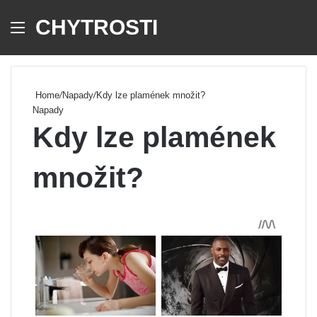
CHYTROSTI
Menu
Se
Home
/
Napady
/
Kdy lze plamének množit?
Napady
Kdy lze plamének
množit?