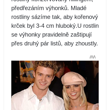
předřezáním výhonků. Mladé
rostliny sázíme tak, aby kořenový
krček byl 3-4 cm hluboký.U rostlin
se výhonky pravidelně zaštipují
přes druhý pár listů, aby zhoustly.