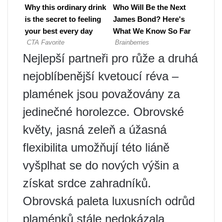
Nejlepší partneři pro růže a druhá
nejoblíbenější kvetoucí réva –
plamének jsou považovány za
jedinečné horolezce. Obrovské
květy, jasná zeleň a úžasná
flexibilita umožňují této liáně
vyšplhat se do nových výšin a
získat srdce zahradníků.
Obrovská paleta luxusních odrůd
plaménků stále nedokázala