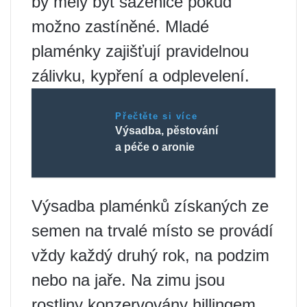
by měly být sazenice pokud
možno zastíněné. Mladé
plaménky zajišťují pravidelnou
zálivku, kypření a odplevelení.
Přečtěte si více
Výsadba, pěstování
a péče o aronie
Výsadba plaménků získaných ze
semen na trvalé místo se provádí
vždy každý druhý rok, na podzim
nebo na jaře. Na zimu jsou
rostliny konzervovány hillingem,