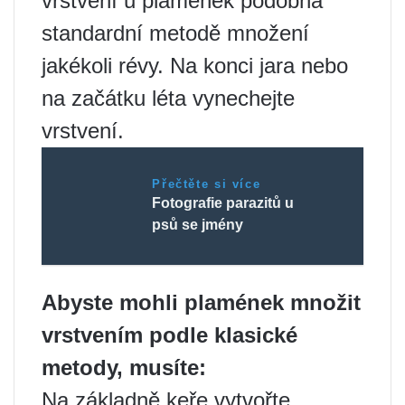
vrstvení u plamének podobná
standardní metodě množení
jakékoli révy. Na konci jara nebo
na začátku léta vynechejte
vrstvení.
Přečtěte si více
Fotografie parazitů u
psů se jmény
Abyste mohli plamének množit
vrstvením podle klasické
metody, musíte:
Na základně keře vytvořte