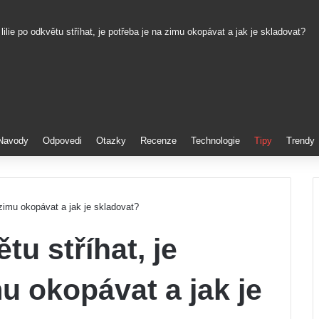
lilie po odkvětu stříhat, je potřeba je na zimu okopávat a jak je skladovat?
erest
Navody
Odpovedi
Otazky
Recenze
Technologie
Tipy
Trendy
a zimu okopávat a jak je skladovat?
tu stříhat, je
u okopávat a jak je