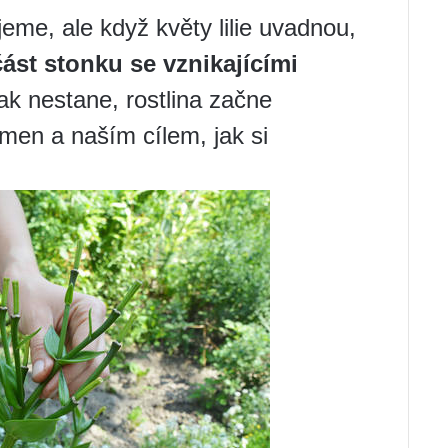
jeme, ale když květy lilie uvadnou,
část stonku se vznikajícími
ak nestane, rostlina začne
emen a naším cílem, jak si