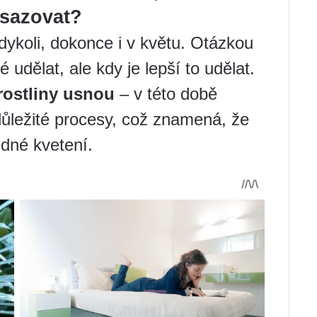
esazovat?
 kdykoli, dokonce i v květu. Otázkou
 udělat, ale kdy je lepší to udělat.
rostliny usnou
– v této době
ůležité procesy, což znamená, že
ledné kvetení.