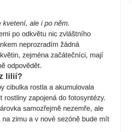
 kvetení, ale i po něm.
iemi po odkvětu nic zvláštního
lánkem neprozradím žádná
 květin, zejména začátečníci, mají
ně odpovědět.
 lilií?
aby cibulka rostla a akumulovala
t rostliny zapojená do fotosyntézy.
žárovka samozřejmě nezemře, ale
á na zimu a v nové sezóně bude mít