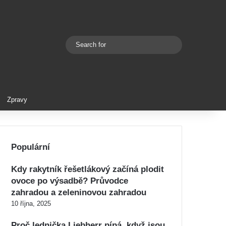
Search
Switch skin
for
Zpravy
Populární
Kdy rakytník řešetlákový začíná plodit
ovoce po výsadbě? Průvodce
zahradou a zeleninovou zahradou
10 října, 2025
Proč lednička Liebherr pípá, když jsou