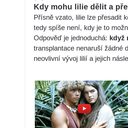
Kdy mohu lilie dělit a př
Přísně vzato, lilie lze přesadit
tedy spíše není, kdy je to možné
Odpověď je jednoduchá:
když 
transplantace nenaruší žádné d
neovlivní vývoj lilií a jejich nás