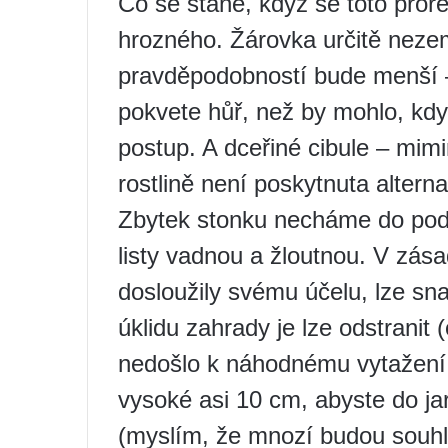
Co se stane, když se toto pro
hrozného. Žárovka určitě nezem
pravděpodobností bude menší –
pokvete hůř, než by mohlo, kd
postup. A dceřiné cibule – mimi
rostlině není poskytnuta altern
Zbytek stonku necháme do podz
listy vadnou a žloutnou. V zásad
dosloužily svému účelu, lze sna
úklidu zahrady je lze odstranit
nedošlo k náhodnému vytažení 
vysoké asi 10 cm, abyste do j
(myslím, že mnozí budou souhlas