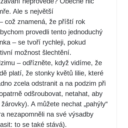
řezávání neprovede? Obecně nic
ře. Ale s největší
 což znamená, že příští rok
ybychom provedli tento jednoduchý
nka – se tvoří rychleji, pokud
ativní možnost šlechtění.
imu – odřízněte, když vidíme, že
ě platí, že stonky květů lilie, které
dno zcela odstranit a na podzim při
 (opatrně odšroubovat, netahat, aby
žárovky). A můžete nechat „pahýly“
ara nezapomněli na své výsadby
it: to se také stává).