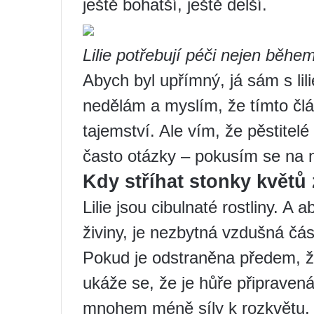
ještě bohatší, ještě delší.
Lilie potřebují péči nejen během
Abych byl upřímný, já sám s lil
nedělám a myslím, že tímto č
tajemství. Ale vím, že pěstitelé
často otázky – pokusím se na 
Kdy stříhat stonky květů z
Lilie jsou cibulnaté rostliny. A 
živiny, je nezbytná vzdušná čás
Pokud je odstraněna předem, 
ukáže se, že je hůře připraven
mnohem méně síly k rozkvětu.