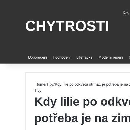
Kdy 
CHYTROSTI
Pint
Doporuceni
Hodnoceni
Lifehacks
Moderni reseni
Home
/
Tipy
/
Kdy lilie po odkvětu stříhat, je potřeba je n
Tipy
Kdy lilie po odkvě
potřeba je na zim