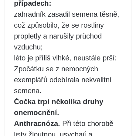
případech:
zahradník zasadil semena těsně,
což způsobilo, že se rostliny
propletly a narušily průchod
vzduchu;
léto je příliš vlhké, neustále prší;
Zpočátku se z nemocných
exemplářů odebírala nekvalitní
semena.
Čočka trpí několika druhy
onemocnění.
Anthracnóza.
Při této chorobě
listy žloutnou, usychají a