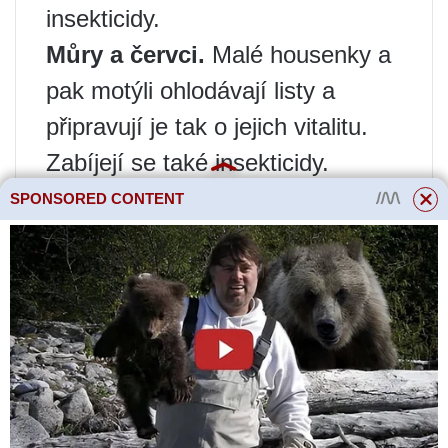
insekticidy.
Můry a červci.
Malé housenky a
pak motýli ohlodávají listy a
připravují je tak o jejich vitalitu.
Zabíjejí se také insekticidy.
„Phobos“ se velmi dobře osvědčil.
SPONSORED CONTENT
Šneci a slimáci.
Pokud je léto
vlhké, nebudete muset na
slimáky a slimáky dlouho čekat.
Požírají listy a také za sebou
zanechávají nepříjemné kluzké
zbytky, které ucpávají póry