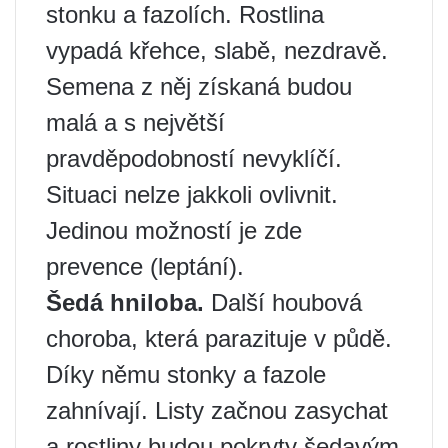
stonku a fazolích. Rostlina
vypadá křehce, slabě, nezdravě.
Semena z něj získaná budou
malá a s největší
pravděpodobností nevyklíčí.
Situaci nelze jakkoli ovlivnit.
Jedinou možností je zde
prevence (leptání).
Šedá hniloba.
Další houbová
choroba, která parazituje v půdě.
Díky němu stonky a fazole
zahnívají. Listy začnou zasychat
a rostliny budou pokryty šedavým