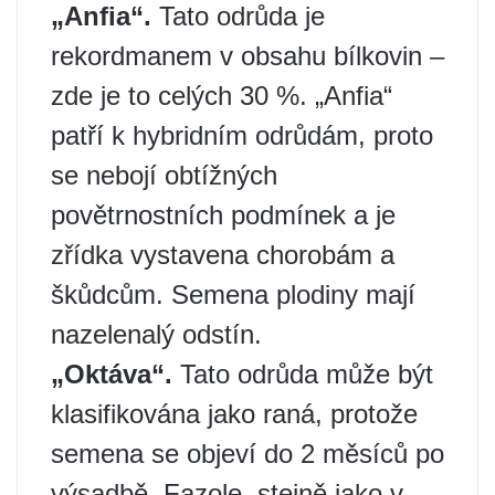
„Anfia“.
Tato odrůda je
rekordmanem v obsahu bílkovin –
zde je to celých 30 %. „Anfia“
patří k hybridním odrůdám, proto
se nebojí obtížných
povětrnostních podmínek a je
zřídka vystavena chorobám a
škůdcům. Semena plodiny mají
nazelenalý odstín.
„Oktáva“.
Tato odrůda může být
klasifikována jako raná, protože
semena se objeví do 2 měsíců po
výsadbě. Fazole, stejně jako v