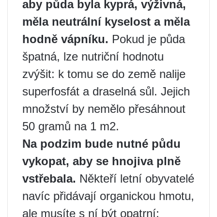
aby půda byla kyprá, výživná,
měla neutrální kyselost a měla
hodně vápníku.
Pokud je půda
špatná, lze nutriční hodnotu
zvýšit: k tomu se do země nalije
superfosfát a draselná sůl. Jejich
množství by nemělo přesáhnout
50 gramů na 1 m2.
Na podzim bude nutné půdu
vykopat, aby se hnojiva plně
vstřebala.
Někteří letní obyvatelé
navíc přidávají organickou hmotu,
ale musíte s ní být opatrní: