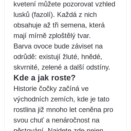
kvetení můžete pozorovat vzhled
lusků (fazolí). Každá z nich
obsahuje až tři semena, která
mají mírně zploštělý tvar.
Barva ovoce bude záviset na
odrůdě: existují žluté, hnědé,
skvrnité, zelené a další odstíny.
Kde a jak roste?
Historie čočky začíná ve
východních zemích, kde je tato
rostlina již mnoho let ceněna pro
svou chuť a nenáročnost na
pěstování. Najdete zde nejen