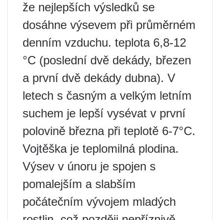
že nejlepších výsledků se
dosáhne výsevem při průměrném
denním vzduchu. teplota 6,8-12
°C (poslední dvě dekády, březen
a první dvě dekády dubna). V
letech s časným a velkým letním
suchem je lepší vysévat v první
polovině března při teplotě 6-7°C.
Vojtěška je teplomilná plodina.
Výsev v únoru je spojen s
pomalejším a slabším
počátečním vývojem mladých
rostlin, což později nepříznivě