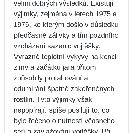
velmi dobrých výsledků. Existují
výjimky, zejména v letech 1975 a
1976, ke kterým došlo v důsledku
předčasné zálivky a tím pozdního
vzcházení sazenic vojtěšky.
Výrazné teplotní výkyvy na konci
zimy a začátku jara přitom
způsobily protahování a
odumírání špatně zakořeněných
rostlin. Tyto výjimky však
nepopírají, spíše posilují to, co
bylo řečeno o nutnosti včasného
setí a zavlažování vojtěšky. Při