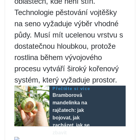
oblastech, kde není stín.
Technologie pěstování vojtěšky
na seno vyžaduje výběr vhodné
půdy. Musí mít ucelenou vrstvu s
dostatečnou hloubkou, protože
rostlina během vývojového
procesu vytváří široký kořenový
systém, který vyžaduje prostor.
Přečtěte si více
Bramborová
mandelinka na
rajčatech: jak
bojovat, jak
zacházet, jak se
zbavit