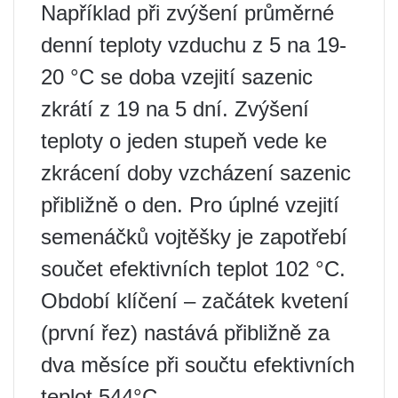
Například při zvýšení průměrné
denní teploty vzduchu z 5 na 19-
20 °C se doba vzejití sazenic
zkrátí z 19 na 5 dní. Zvýšení
teploty o jeden stupeň vede ke
zkrácení doby vzcházení sazenic
přibližně o den. Pro úplné vzejití
semenáčků vojtěšky je zapotřebí
součet efektivních teplot 102 °C.
Období klíčení – začátek kvetení
(první řez) nastává přibližně za
dva měsíce při součtu efektivních
teplot 544°C.