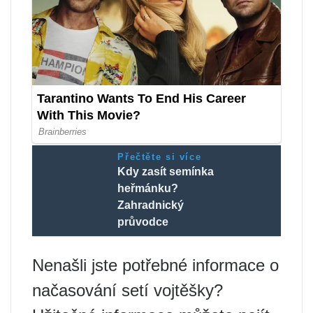
Přečtěte si více
Kdy zasít semínka
heřmánku?
Zahradnický
průvodce
Nenašli jste potřebné informace o
načasování setí vojtěšky?