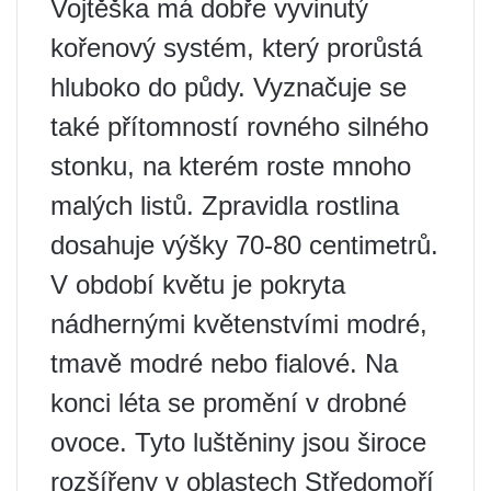
Vojtěška má dobře vyvinutý
kořenový systém, který prorůstá
hluboko do půdy. Vyznačuje se
také přítomností rovného silného
stonku, na kterém roste mnoho
malých listů. Zpravidla rostlina
dosahuje výšky 70-80 centimetrů.
V období květu je pokryta
nádhernými květenstvími modré,
tmavě modré nebo fialové. Na
konci léta se promění v drobné
ovoce. Tyto luštěniny jsou široce
rozšířeny v oblastech Středomoří