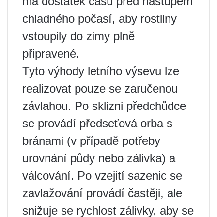
má dostatek času před nástupem
chladného počasí, aby rostliny
vstoupily do zimy plně
připravené.
Tyto výhody letního výsevu lze
realizovat pouze se zaručenou
závlahou. Po sklizni předchůdce
se provádí předseťová orba s
bránami (v případě potřeby
urovnání půdy nebo zálivka) a
válcování. Po vzejití sazenic se
zavlažování provádí častěji, ale
snižuje se rychlost zálivky, aby se