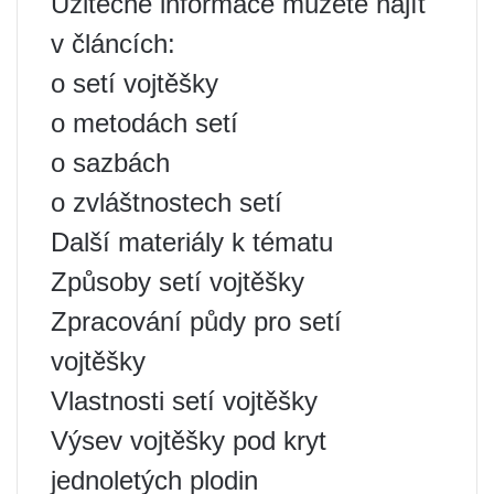
Užitečné informace můžete najít
v článcích:
o setí vojtěšky
o metodách setí
o sazbách
o zvláštnostech setí
Další materiály k tématu
Způsoby setí vojtěšky
Zpracování půdy pro setí
vojtěšky
Vlastnosti setí vojtěšky
Výsev vojtěšky pod kryt
jednoletých plodin