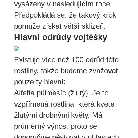
vysázeny v následujícím roce.
Předpokládá se, že takový krok
pomůže získat větší sklizeň.
Hlavní odrůdy vojtěšky
Existuje více než 100 odrůd této
rostliny, takže budeme zvažovat
pouze ty hlavní:
Alfalfa půlměsíc (žlutý). Je to
vzpřímená rostlina, která kvete
žlutými drobnými květy. Má
průměrný výnos, proto se
doporučuje pěstovat v oblastech