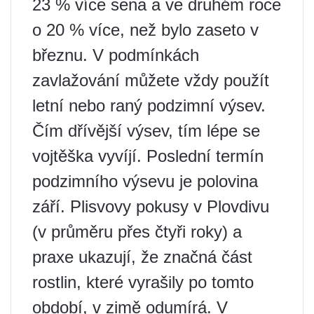
23 % více sena a ve druhém roce
o 20 % více, než bylo zaseto v
březnu. V podmínkách
zavlažování můžete vždy použít
letní nebo raný podzimní výsev.
Čím dřívější výsev, tím lépe se
vojtěška vyvíjí. Poslední termín
podzimního výsevu je polovina
září. Plisvovy pokusy v Plovdivu
(v průměru přes čtyři roky) a
praxe ukazují, že značná část
rostlin, které vyrašily po tomto
období, v zimě odumírá. V