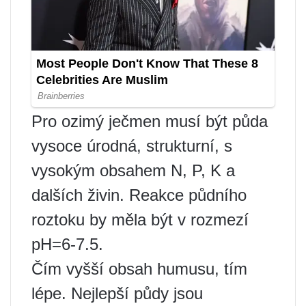
Pro ozimý ječmen musí být půda
vysoce úrodná, strukturní, s
vysokým obsahem N, P, K a
dalších živin. Reakce půdního
roztoku by měla být v rozmezí
pH=6-7.5.
Čím vyšší obsah humusu, tím
lépe. Nejlepší půdy jsou