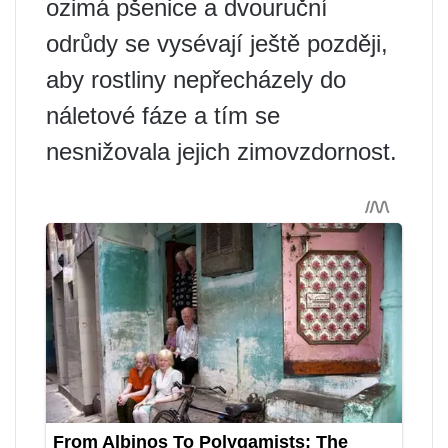
ozimá pšenice a dvouruční
odrůdy se vysévají ještě později,
aby rostliny nepřecházely do
náletové fáze a tím se
nesnižovala jejich zimovzdornost.