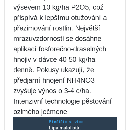
výsevem 10 kg/ha P2O5, což
přispívá k lepšímu otužování a
přezimování rostlin. Největší
mrazuvzdornosti se dosáhne
aplikací fosforečno-draselných
hnojiv v dávce 40-50 kg/ha
denně. Pokusy ukazují, že
předjarní hnojení NH4NO3
zvyšuje výnos o 3-4 c/ha.
Intenzivní technologie pěstování
ozimého ječmene
Přečtěte si více
Lípa malolistá,