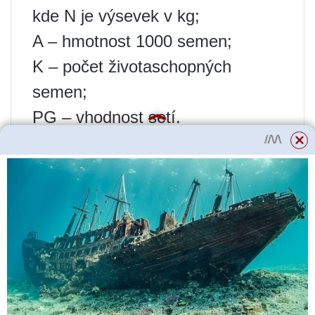
kde N je výsevek v kg;
A – hmotnost 1000 semen;
K – počet životaschopných
semen;
PG – vhodnost setí.
Na severním Kavkaze je
optimální výsevek 4-4,5 milionů.
životaschopná semena/ha nebo
160-180 kg/ha.