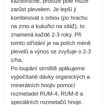
každoročně, protože pole může
zarůst plevelem. Je lepší ji
kombinovat s orbou (po hrachu
na zrno a kukuřici na siláž), to
znamená každé 2-3 roky. Při
tomto střídání je na polích méně
plevelů a výnos se zvyšuje o 2-3
c/ha.
Po loupání strniště aplikujeme
vypočítané dávky organických a
minerálních hnojiv pomocí
rozmetadel RUM-4, RUM-8 a
speciálních rozmetačů hnoje.