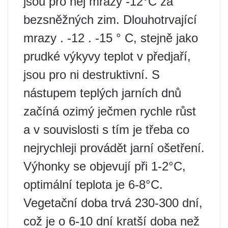
jsou pro něj mrazy -12°C za
bezsněžných zim. Dlouhotrvající
mrazy . -12 . -15 ° C, stejně jako
prudké výkyvy teplot v předjaří,
jsou pro ni destruktivní. S
nástupem teplých jarních dnů
začíná ozimý ječmen rychle růst
a v souvislosti s tím je třeba co
nejrychleji provádět jarní ošetření.
Výhonky se objevují při 1-2°C,
optimální teplota je 6-8°C.
Vegetační doba trvá 230-300 dní,
což je o 6-10 dní kratší doba než