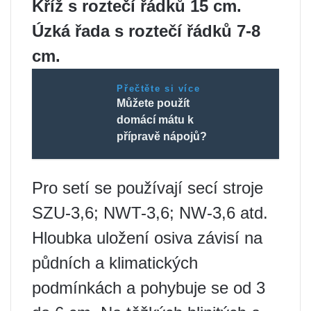
Kříž s roztečí řádků 15 cm.
Úzká řada s roztečí řádků 7-8
cm.
Přečtěte si více
Můžete použít
domácí mátu k
přípravě nápojů?
Pro setí se používají secí stroje
SZU-3,6; NWT-3,6; NW-3,6 atd.
Hloubka uložení osiva závisí na
půdních a klimatických
podmínkách a pohybuje se od 3