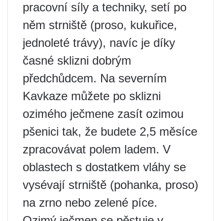
pracovní síly a techniky, setí po
něm strniště (proso, kukuřice,
jednoleté trávy), navíc je díky
časné sklizni dobrým
předchůdcem. Na severním
Kavkaze můžete po sklizni
ozimého ječmene zasít ozimou
pšenici tak, že budete 2,5 měsíce
zpracovávat polem ladem. V
oblastech s dostatkem vláhy se
vysévají strniště (pohanka, proso)
na zrno nebo zelené píce.
Ozimý ječmen se pěstuje v