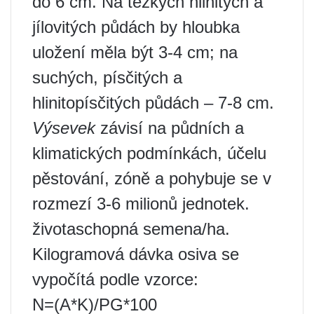
do 6 cm. Na těžkých hlinitých a
jílovitých půdách by hloubka
uložení měla být 3-4 cm; na
suchých, písčitých a
hlinitopísčitých půdách – 7-8 cm.
Výsevek
závisí na půdních a
klimatických podmínkách, účelu
pěstování, zóně a pohybuje se v
rozmezí 3-6 milionů jednotek.
životaschopná semena/ha.
Kilogramová dávka osiva se
vypočítá podle vzorce:
N=(A*K)/PG*100