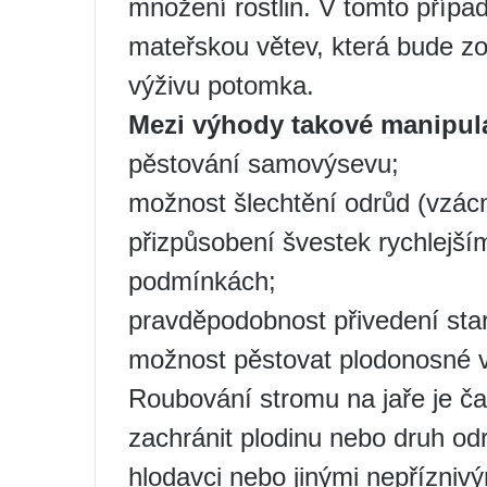
množení rostlin. V tomto případ
mateřskou větev, která bude zo
výživu potomka.
Mezi výhody takové manipula
pěstování samovýsevu;
možnost šlechtění odrůd (vzác
přizpůsobení švestek rychlejším
podmínkách;
pravděpodobnost přivedení star
možnost pěstovat plodonosné 
Roubování stromu na jaře je č
zachránit plodinu nebo druh o
hlodavci nebo jinými nepříznivý