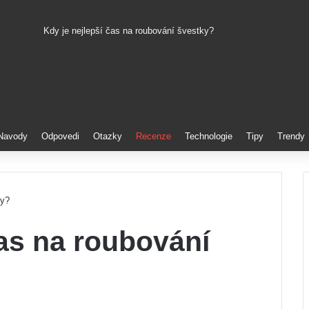
Kdy je nejlepší čas na roubování švestky?
Pinterest
Navody
Odpovedi
Otazky
Recenze
Technologie
Tipy
Trendy
ky?
čas na roubování