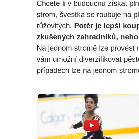
Chcete-li v budoucnu získat pl
strom, švestka se roubuje na plo
růžovitých.
Potěr je lepší kou
zkušených zahradníků, nebo 
Na jednom stromě lze provést n
vám umožní diverzifikovat pěst
případech lze na jednom strom