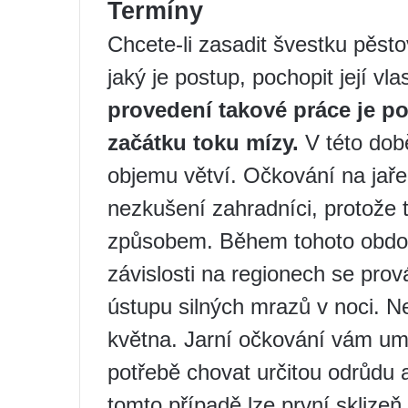
Termíny
Chcete-li zasadit švestku pěstov
jaký je postup, pochopit její vla
provedení takové práce je p
začátku toku mízy.
V této době
objemu větví. Očkování na jaře 
nezkušení zahradníci, protože 
způsobem. Během tohoto období 
závislosti na regionech se prová
ústupu silných mrazů v noci. Ne
května. Jarní očkování vám um
potřebě chovat určitou odrůdu 
tomto případě lze první sklizeň 