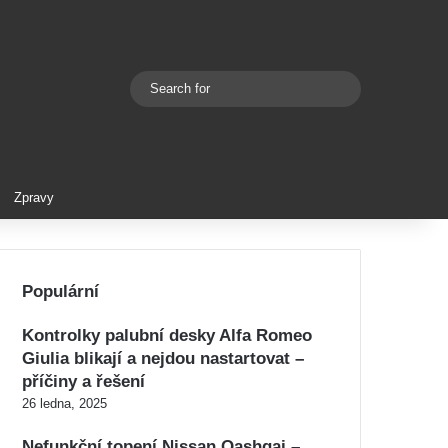
Search
Switch skin
for
Zpravy
Populární
Kontrolky palubní desky Alfa Romeo
Giulia blikají a nejdou nastartovat –
příčiny a řešení
26 ledna, 2025
Nefunkční topení Nissan Qashqai –