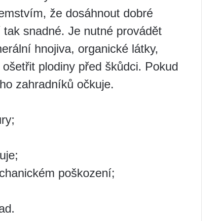
jemstvím, že dosáhnout dobré
 tak snadné. Je nutné provádět
erální hnojiva, organické látky,
, ošetřit plodiny před škůdci. Pokud
ho zahradníků očkuje.
ry;
uje;
mechanickém poškození;
ad.