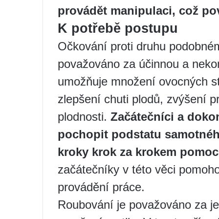
provádět manipulaci, což p
K potřebě postupu
Očkování proti druhu podobném
považováno za účinnou a neko
umožňuje množení ovocných st
zlepšení chuti plodů, zvýšení p
plodnosti.
Začátečníci a doko
pochopit podstatu samotnéh
kroky krok za krokem pomoc
začátečníky v této věci pomoho
provádění práce.
Roubování je považováno za je