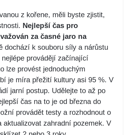
anou z kořene, měli byste zjistit,
stnosti.
Nejlepší čas pro
ovažován za časné jaro na
 dochází k souboru síly a nárůstu
nejlépe provádějí začínající
to lze provést jednoduchým
je míra přežití kultury asi 95 %. V
dí jarní postup. Udělejte to až po
jlepší čas na to je od března do
ožní provádět testy a rozhodnout o
a aktualizovat zahradní pozemek. V
sklízet 2 nebo 3 roky.