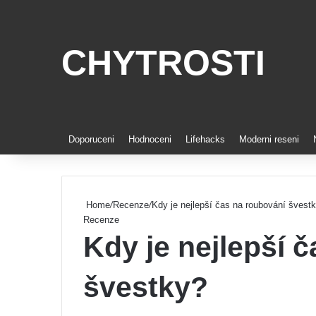
CHYTROSTI
Doporuceni
Hodnoceni
Lifehacks
Moderni reseni
Home
/
Recenze
/
Kdy je nejlepší čas na roubování švest
Recenze
Kdy je nejlepší 
švestky?