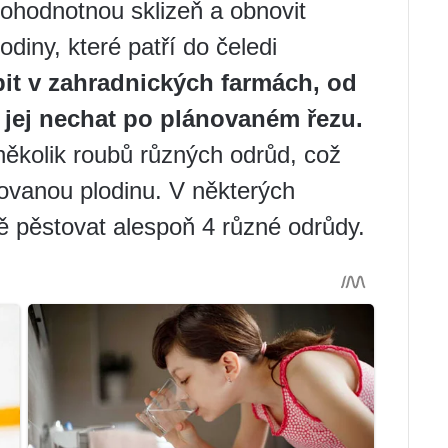
nohodnotnou sklizeň a obnovit
diny, které patří do čeledi
pit v zahradnických farmách, od
jej nechat po plánovaném řezu.
ěkolik roubů různých odrůd, což
ovanou plodinu. V některých
ě pěstovat alespoň 4 různé odrůdy.