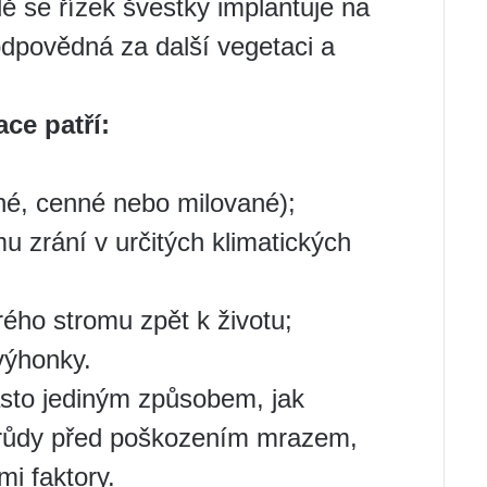
ě se řízek švestky implantuje na
dpovědná za další vegetaci a
ce patří:
né, cenné nebo milované);
u zrání v určitých klimatických
ého stromu zpět k životu;
výhonky.
asto jediným způsobem, jak
drůdy před poškozením mrazem,
mi faktory.