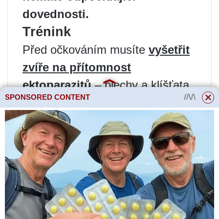
dovednosti.
Trénink
Před očkováním musíte
vyšetřit
zvíře na přítomnost
ektoparazitů
– blechy a klíšťata.
SPONSORED CONTENT
V případě jejich nálezu je nutné
zvíře ošetřit.
Pár dní po zbavení se
ektoparazitů je kočka odčervená.
Toto je povinná podmínka, bez
níž
očkování
nemožné.
Očkování se provádí 10 dní po