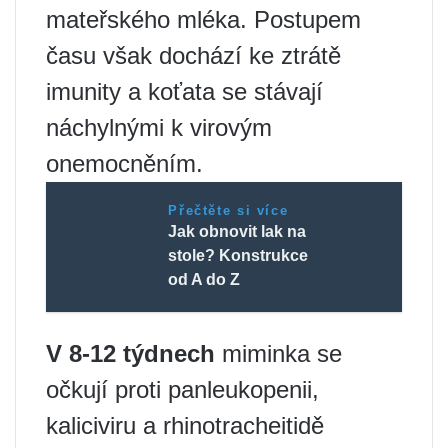
mateřského mléka. Postupem
času však dochází ke ztrátě
imunity a koťata se stávají
náchylnými k virovým
onemocněním.
Přečtěte si více
Jak obnovit lak na
stole? Konstrukce
od A do Z
V 8-12 týdnech
miminka se
očkují proti panleukopenii,
kaliciviru a rhinotracheitidě