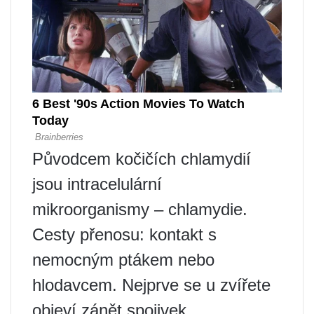
Původcem kočičích chlamydií
jsou intracelulární
mikroorganismy – chlamydie.
Cesty přenosu: kontakt s
nemocným ptákem nebo
hlodavcem. Nejprve se u zvířete
objeví zánět spojivek,