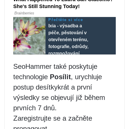
Přečtěte si více
Ixia - výsadba a
péče, pěstování v
otevřeném terénu,
fotografie, odrůdy,
rozmnožování
SeoHammer také poskytuje
technologie
Posílit
, urychluje
postup desítkykrát a první
výsledky se objevují již během
prvních 7 dnů.
Zaregistrujte se a začněte
propagovat