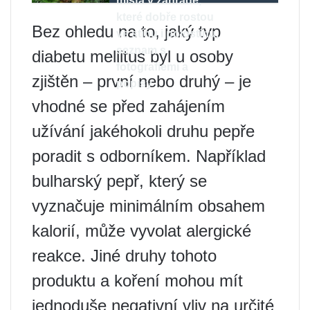
místa v zahradě,
které dobře rostou
Bez ohledu na to, jaký typ
ve stínu i polostínu,
seznam s
diabetu mellitus byl u osoby
fotografiemi a
zjištěn – první nebo druhý – je
popisy
vhodné se před zahájením
užívání jakéhokoli druhu pepře
poradit s odborníkem. Například
bulharský pepř, který se
vyznačuje minimálním obsahem
kalorií, může vyvolat alergické
reakce. Jiné druhy tohoto
produktu a koření mohou mít
jednoduše negativní vliv na určité