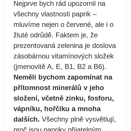
Nejprve bych rád upozornil na
všechny vlastnosti paprik –
mluvíme nejen o červené, ale i o
žluté odrůdě. Faktem je, že
prezentovaná zelenina je doslova
zásobárnou vitamínových složek
(jmenovitě A, E, B1, B2 a B6).
Neměli bychom zapomínat na
přítomnost minerálů v jeho
složení, včetně zinku, fosforu,
vápníku, hořčíku a mnoha
dalších.
Všechny plně vysvětlují,
proč jsou papriky přijatelným