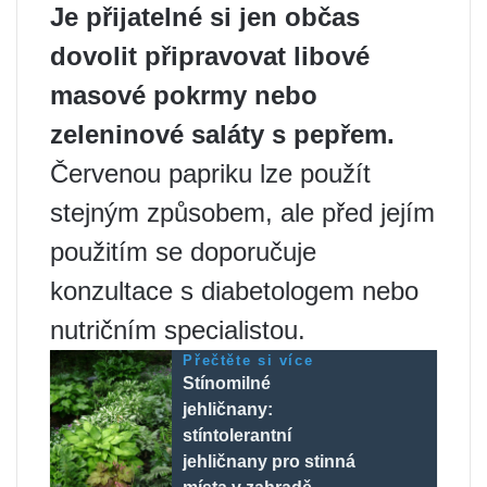
Je přijatelné si jen občas
dovolit připravovat libové
masové pokrmy nebo
zeleninové saláty s pepřem.
Červenou papriku lze použít
stejným způsobem, ale před jejím
použitím se doporučuje
konzultace s diabetologem nebo
nutričním specialistou.
Přečtěte si více
Stínomilné
jehličnany:
stíntolerantní
jehličnany pro stinná