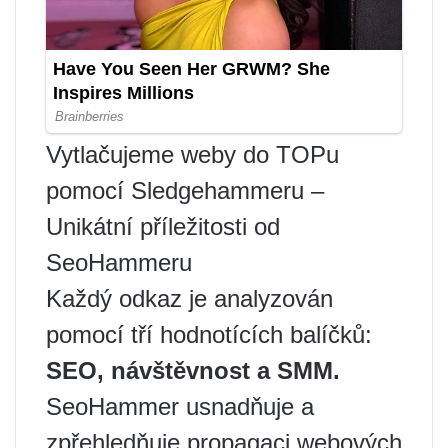
Vytlačujeme weby do TOPu
pomocí Sledgehammeru –
Unikátní příležitosti od
SeoHammeru
Každý odkaz je analyzován
pomocí tří hodnotících balíčků:
SEO, návštěvnost a SMM.
SeoHammer usnadňuje a
zpřehledňuje propagaci webových