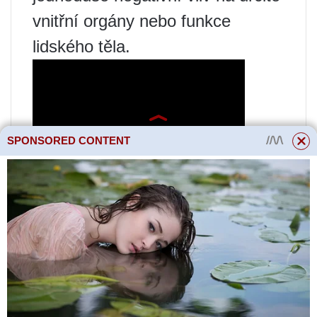
vnitřní orgány nebo funkce
lidského těla.
SPONSORED CONTENT
Diabetes mellitus je chronické
onemocnění spojené s poruchou
metabolismu glukózy v těle.
Pacienti s diagnózou diabetes
mellitus musí sledovat svůj
jídelníček a kontrolovat příjem