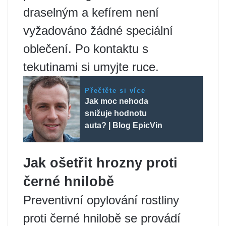
draselným a kefírem není
vyžadováno žádné speciální
oblečení. Po kontaktu s
tekutinami si umyjte ruce.
Přečtěte si více
Jak moc nehoda
snižuje hodnotu
auta? | Blog EpicVin
Jak ošetřit hrozny proti
černé hnilobě
Preventivní opylování rostliny
proti černé hnilobě se provádí