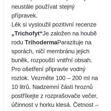
neustále používat stejný
přípravek.
Lék si vysloužil pozitivní recenze
„Trichofyt“
Je založen na houbě
rodu
Trihoderma
Parazituje na
sporách, ničí membránu jejich
buněk, rozpouští vnitřní obsah.
Pro ošetření připravte vodný
roztok. Vezměte 100 – 200 ml na
10 litrů. Nadzemní části hroznů
postříkejte z rozprašovače večer,
účinnost v horku klesá. Četnost –