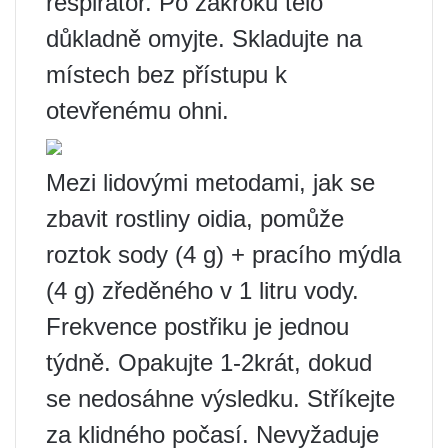
respirátor. Po zákroku tělo
důkladně omyjte. Skladujte na
místech bez přístupu k
otevřenému ohni.
Mezi lidovými metodami, jak se
zbavit rostliny oidia, pomůže
roztok sody (4 g) + pracího mýdla
(4 g) zředěného v 1 litru vody.
Frekvence postřiku je jednou
týdně. Opakujte 1-2krát, dokud
se nedosáhne výsledku. Stříkejte
za klidného počasí. Nevyžaduje