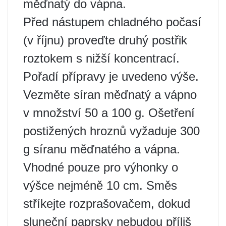
měďnatý do vápna.
Před nástupem chladného počasí
(v říjnu) proveďte druhý postřik
roztokem s nižší koncentrací.
Pořadí přípravy je uvedeno výše.
Vezměte síran měďnatý a vápno
v množství 50 a 100 g. Ošetření
postižených hroznů vyžaduje 300
g síranu měďnatého a vápna.
Vhodné pouze pro výhonky o
výšce nejméně 10 cm. Směs
stříkejte rozprašovačem, dokud
sluneční paprsky nebudou příliš