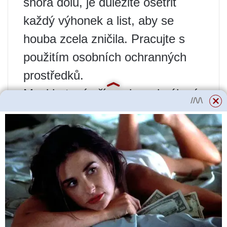
shora dolů, je důležité ošetřit
každý výhonek a list, aby se
houba zcela zničila. Pracujte s
použitím osobních ochranných
prostředků.
Mezi hotové přípravky schválené
k použití patří: