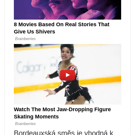
Bordeauxská směs je vhodná k