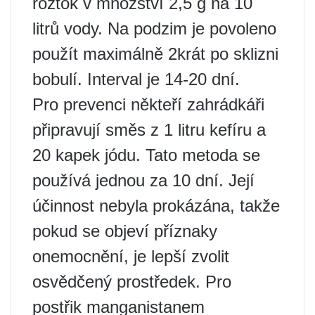
roztok v množství 2,5 g na 10
litrů vody. Na podzim je povoleno
použít maximálně 2krát po sklizni
bobulí. Interval je 14-20 dní.
Pro prevenci někteří zahrádkáři
připravují směs z 1 litru kefíru a
20 kapek jódu. Tato metoda se
používá jednou za 10 dní. Její
účinnost nebyla prokázána, takže
pokud se objeví příznaky
onemocnění, je lepší zvolit
osvědčený prostředek. Pro
postřik manganistanem