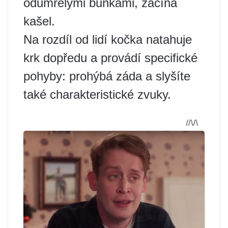
odumřelými buňkami, začíná
kašel.
Na rozdíl od lidí kočka natahuje
krk dopředu a provádí specifické
pohyby: prohýbá záda a slyšíte
také charakteristické zvuky.