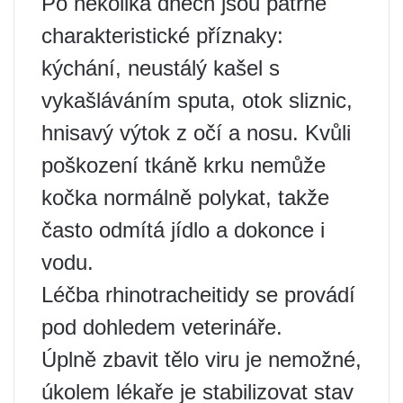
Po několika dnech jsou patrné
charakteristické příznaky:
kýchání, neustálý kašel s
vykašláváním sputa, otok sliznic,
hnisavý výtok z očí a nosu. Kvůli
poškození tkáně krku nemůže
kočka normálně polykat, takže
často odmítá jídlo a dokonce i
vodu.
Léčba rhinotracheitidy se provádí
pod dohledem veterináře.
Úplně zbavit tělo viru je nemožné,
úkolem lékaře je stabilizovat stav