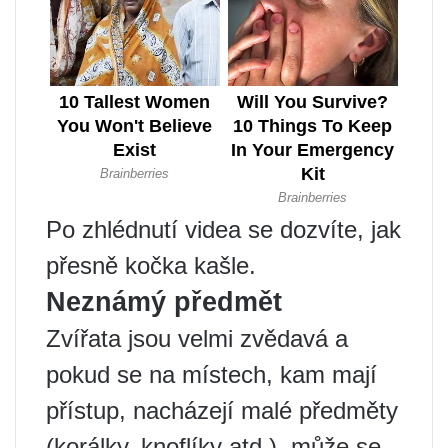
Po zhlédnutí videa se dozvíte, jak
přesně kočka kašle.
Neznámý předmět
Zvířata jsou velmi zvědavá a
pokud se na místech, kam mají
přístup, nacházejí malé předměty
(korálky, knoflíky atd.), může se