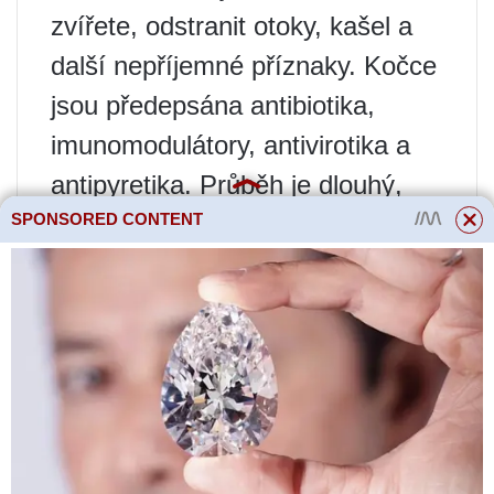
zvířete, odstranit otoky, kašel a
další nepříjemné příznaky. Kočce
jsou předepsána antibiotika,
imunomodulátory, antivirotika a
antipyretika. Průběh je dlouhý,
nelze jej přerušit.
SPONSORED CONTENT
Příznaky a diagnóza
Seznam příznaků je obvykle
typický a zahrnuje následující
projevy: