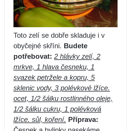
Toto zelí se dobře skladuje i v
obyčejné skříni.
Budete
potřebovat:
2 hlávky zelí, 2
mrkve, 1 hlava česneku, 1
svazek petržele a kopru, 5
sklenic vody, 3 polévkové lžíce.
ocet, 1/2 šálku rostlinného oleje,
1/2 šálku cukru, 1 polévková
lžíce. sůl, koření.
Příprava:
Česnek a bylinky nasekáme,