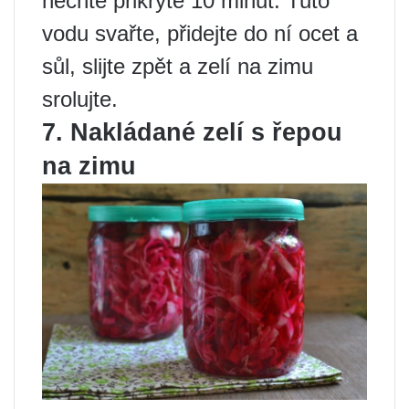
nechte přikryté 10 minut. Tuto
vodu svařte, přidejte do ní ocet a
sůl, slijte zpět a zelí na zimu
srolujte.
7. Nakládané zelí s řepou
na zimu