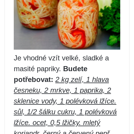
Je vhodné vzít velké, sladké a
masité papriky.
Budete
potřebovat:
2 kg zelí, 1 hlava
česneku, 2 mrkve, 1 paprika, 2
sklenice vody, 1 polévková lžíce.
sůl, 1/2 šálku cukru, 1 polévková
lžíce. ocet, 0,5 lžičky. mletý
koriandr, černý a červený pepř.