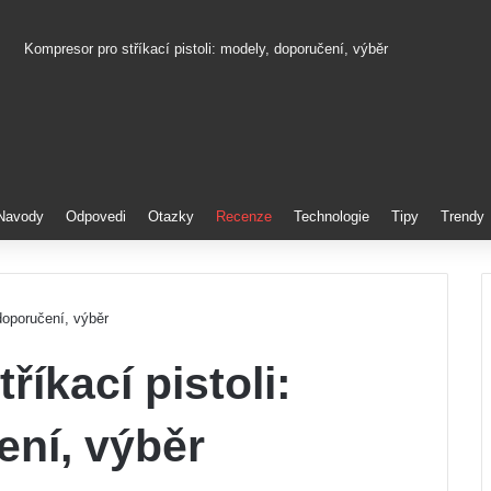
Kompresor pro stříkací pistoli: modely, doporučení, výběr
Pinterest
Navody
Odpovedi
Otazky
Recenze
Technologie
Tipy
Trendy
doporučení, výběr
íkací pistoli:
ení, výběr