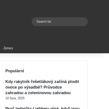
Search
Switch skin
for
Zpravy
Populární
Kdy rakytník řešetlákový začíná plodit
ovoce po výsadbě? Průvodce
zahradou a zeleninovou zahradou
10 října, 2025
Proč lednička Liebherr pípá, když jsou