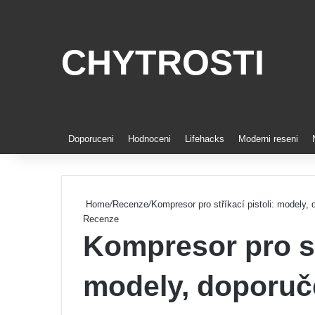
CHYTROSTI
Doporuceni
Hodnoceni
Lifehacks
Moderni reseni
Home
/
Recenze
/
Kompresor pro stříkací pistoli: modely, 
Recenze
Kompresor pro stř
modely, doporuč