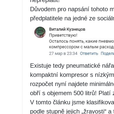
Důvodem pro napsání tohoto ma
předplatitele na jedné ze sociáln
Existuje tedy pneumatické nářa
kompaktní kompresor s nízkým
rozpočet nyní najdete minimálně
obří s objemem 500 litrů! Platí 
V tomto článku jsme klasifikova
podle stupně jejich „žravosti“ a 