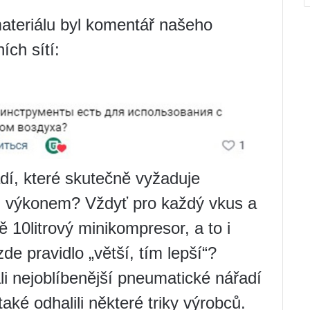
teriálu byl komentář našeho
ích sítí:
dí, které skutečně vyžaduje
 výkonem? Vždyť pro každý vkus a
 10litrový minikompresor, a to i
zde pravidlo „větší, tím lepší“?
li nejoblíbenější pneumatické nářadí
také odhalili některé triky výrobců.