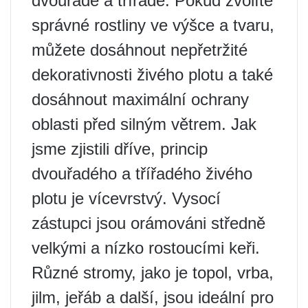
dvouřadé a třířadé. Pokud zvolíte
správné rostliny ve výšce a tvaru,
můžete dosáhnout nepřetržité
dekorativnosti živého plotu a také
dosáhnout maximální ochrany
oblasti před silným větrem. Jak
jsme zjistili dříve, princip
dvouřadého a třířadého živého
plotu je vícevrstvý. Vysocí
zástupci jsou orámováni středně
velkými a nízko rostoucími keři.
Různé stromy, jako je topol, vrba,
jilm, jeřáb a další, jsou ideální pro