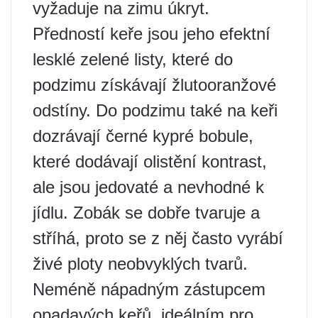
vyžaduje na zimu úkryt.
Předností keře jsou jeho efektní
lesklé zelené listy, které do
podzimu získávají žlutooranžové
odstíny. Do podzimu také na keři
dozrávají černé kypré bobule,
které dodávají olistění kontrast,
ale jsou jedovaté a nevhodné k
jídlu. Zobák se dobře tvaruje a
stříhá, proto se z něj často vyrábí
živé ploty neobvyklých tvarů.
Neméně nápadným zástupcem
opadavých keřů, ideálním pro