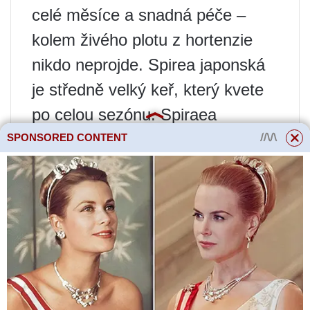
celé měsíce a snadná péče –
kolem živého plotu z hortenzie
nikdo neprojde. Spirea japonská
je středně velký keř, který kvete
po celou sezónu. Spiraea
zasazená v řadě vypadá velmi
SPONSORED CONTENT
jemně a úhledně. Květy mohou
být bílé, jemně růžové a jasně
karmínové. Pokud jste si pro
vytvoření živého plotu na zahradě
vybrali spirea, doporučujeme se
blíže podívat na původní odrůdy