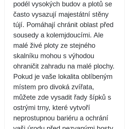
podél vysokých budov a plotů se
často vysazují majestátní stěny
tújí. Pomáhají chránit oblast před
sousedy a kolemjdoucími. Ale
malé živé ploty ze stejného
skalníku mohou s výhodou
ohraničit zahradu na malé plochy.
Pokud je vaše lokalita oblíbeným
místem pro divoká zvířata,
můžete zde vysadit řady šípků s
ostrými trny, které vytvoří
neprostupnou bariéru a ochrání
vaši úrodu před nezvanými hosty.