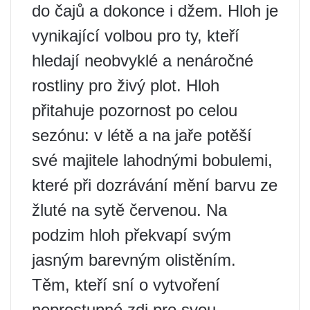
do čajů a dokonce i džem. Hloh je
vynikající volbou pro ty, kteří
hledají neobvyklé a nenáročné
rostliny pro živý plot. Hloh
přitahuje pozornost po celou
sezónu: v létě a na jaře potěší
své majitele lahodnými bobulemi,
které při dozrávání mění barvu ze
žluté na sytě červenou. Na
podzim hloh překvapí svým
jasným barevným olistěním.
Těm, kteří sní o vytvoření
neprostupné zdi pro svou