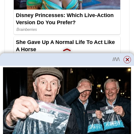
Přečtěte si více
Pigmentace a
onemocnění: Jaká je
mezi nimi
souvislost? |
MedAboutMe
Nízký tlak v rozvodu plynu
postačuje pro dopravu plynu z