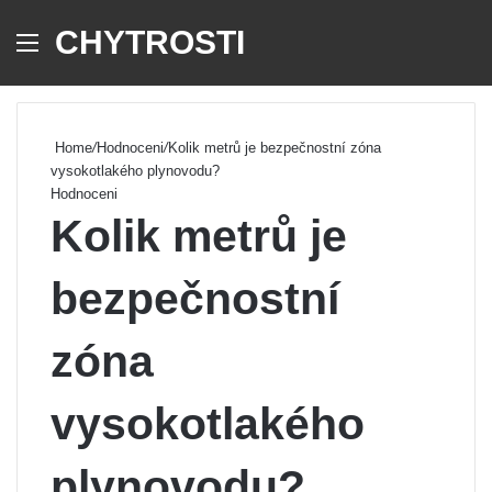
CHYTROSTI
Menu
Se
Home
/
Hodnoceni
/
Kolik metrů je bezpečnostní zóna
vysokotlakého plynovodu?
Hodnoceni
Kolik metrů je
bezpečnostní
zóna
vysokotlakého
plynovodu?