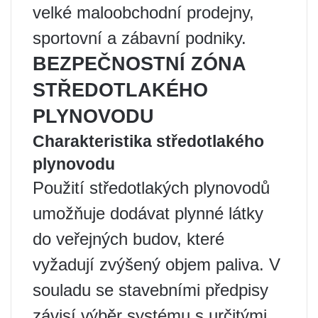
velké maloobchodní prodejny,
sportovní a zábavní podniky.
BEZPEČNOSTNÍ ZÓNA
STŘEDOTLAKÉHO
PLYNOVODU
Charakteristika středotlakého
plynovodu
Použití středotlakých plynovodů
umožňuje dodávat plynné látky
do veřejných budov, které
vyžadují zvýšený objem paliva. V
souladu se stavebními předpisy
závisí výběr systému s určitými