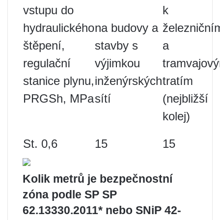
vstupu do
k
hydraulického
na budovy a
železniční
štěpení,
stavby s
a
regulační
výjimkou
tramvajov
stanice plynu,
inženýrských
tratím
PRGSh, MPa
sítí
(nejbližší
kolej)
St. 0,6
15
15
Kolik metrů je bezpečnostní
zóna podle SP SP
62.13330.2011* nebo SNiP 42-