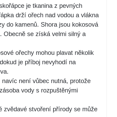
skořápce je tkanina z pevných
řápka drží ořech nad vodou a vlákna
azy do kamenů. Shora jsou kokosová
. Obecně se získá velmi silný a
kosové ořechy mohou plavat několik
dokud je příboj nevyhodí na
va.
 navíc není vůbec nutná, protože
ž zásoba vody s rozpuštěnými
vé zvědavé stvoření přírody se může