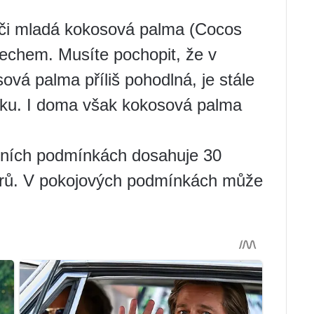
áči mladá kokosová palma (Cocos
řechem. Musíte pochopit, že v
á palma příliš pohodlná, je stále
níku. I doma však kokosová palma
dních podmínkách dosahuje 30
metrů. V pokojových podmínkách může