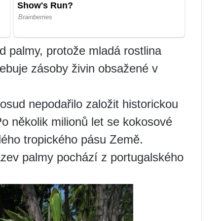
 palmy, protože mladá rostlina
řebuje zásoby živin obsažené v
sud nepodařilo založit historickou
 několik milionů let se kokosové
elého tropického pásu Země.
název palmy pochází z portugalského