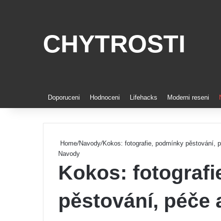
CHYTROSTI
Doporuceni
Hodnoceni
Lifehacks
Moderni reseni
Home
/
Navody
/
Kokos: fotografie, podmínky pěstování, 
Navody
Kokos: fotografi
pěstování, péče 