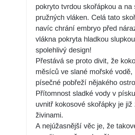
pokryto tvrdou skořápkou a na 
pružných vláken. Celá tato sko
navíc chrání embryo před nár
vlákna pokryta hladkou slupkou
spolehlivý design!
Přestává se proto divit, že ko
měsíců ve slané mořské vodě, 
písečné pobřeží nějakého ostro
Přítomnost sladké vody v písku
uvnitř kokosové skořápky je ji
živinami.
A nejúžasnější věc je, že tako