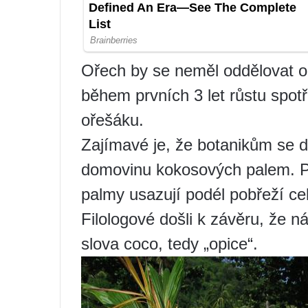
Ořech by se neměl oddělovat od
během prvních 3 let růstu spot
ořešáku.
Zajímavé je, že botanikům se do
domovinu kokosových palem. Po
palmy usazují podél pobřeží c
Filologové došli k závěru, že 
slova coco, tedy „opice“.