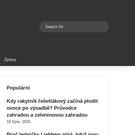
Search
Switch skin
for
Zpravy
Populární
Kdy rakytník řešetlákový začíná plodit
ovoce po výsadbě? Průvodce
zahradou a zeleninovou zahradou
10 října, 2025
Proč lednička Liebherr pípá, když jsou