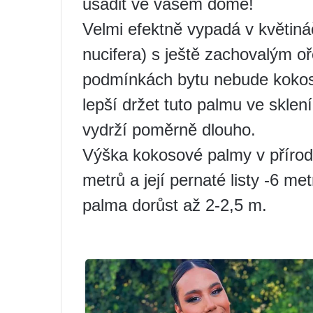
usadit ve vašem domě!
Velmi efektně vypadá v květin
nucifera) s ještě zachovalým o
podmínkách bytu nebude kokosov
lepší držet tuto palmu ve skle
vydrží poměrně dlouho.
Výška kokosové palmy v příro
metrů a její pernaté listy -6 
palma dorůst až 2-2,5 m.