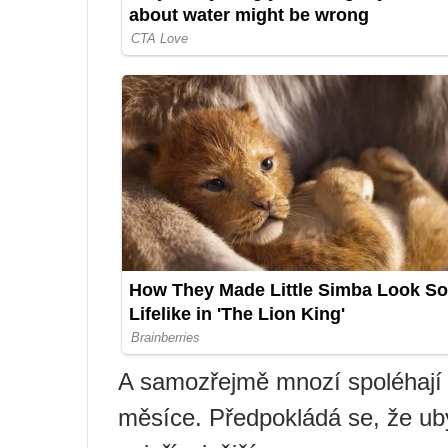
A samozřejmě mnozí spoléhají n
měsíce. Předpokládá se, že ubý