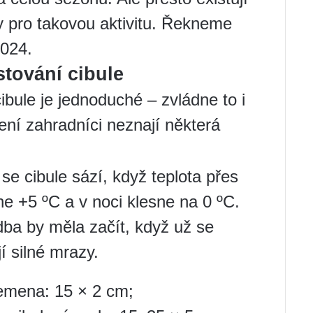
y pro takovou aktivitu. Řekneme
2024.
stování cibule
bule je jednoduché – zvládne to i
ení zahradníci neznají některá
se cibule sází, když teplota přes
e +5 ºC a v noci klesne na 0 ºC.
dba by měla začít, když už se
í silné mrazy.
emena: 15 × 2 cm;