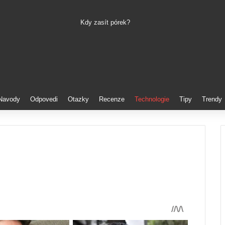
Kdy zasít pórek?
Pinterest
Navody
Odpovedi
Otazky
Recenze
Technologie
Tipy
Trendy