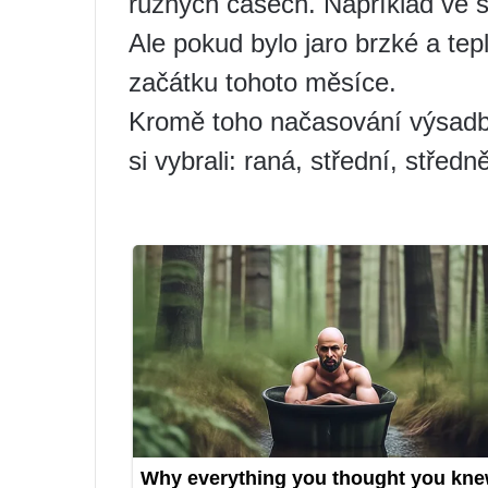
různých časech. Například ve 
Ale pokud bylo jaro brzké a te
začátku tohoto měsíce.
Kromě toho načasování výsadby
si vybrali: raná, střední, střed