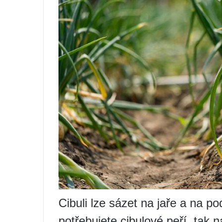
Cibuli lze sázet na jaře a na 
potřebujete cibulové peří, tak n