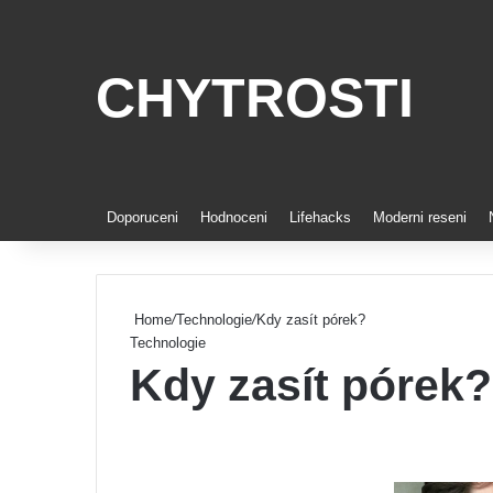
CHYTROSTI
Doporuceni
Hodnoceni
Lifehacks
Moderni reseni
Home
/
Technologie
/
Kdy zasít pórek?
Technologie
Kdy zasít pórek?