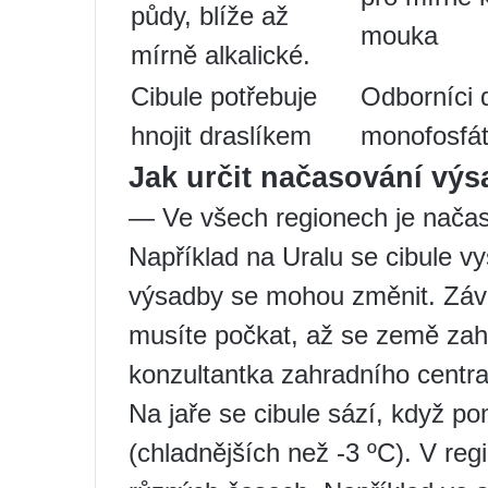
půdy, blíže až
mouka
mírně alkalické.
Cibule potřebuje
Odborníci 
hnojit draslíkem
monofosfá
Jak určit načasování výs
— Ve všech regionech je načaso
Například na Uralu se cibule v
výsadby se mohou změnit. Závis
musíte počkat, až se země zah
konzultantka zahradního centra
Na jaře se cibule sází, když p
(chladnějších než -3 ºC). V re