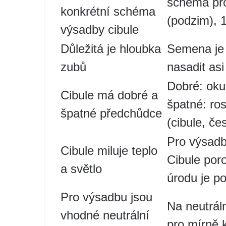
schéma pro
konkrétní schéma
(podzim), 
výsadby cibule
Důležitá je hloubka
Semena je 
zubů
nasadit as
Dobré: okur
Cibule má dobré a
špatné: ros
špatné předchůdce
(cibule, če
Pro výsadb
Cibule miluje teplo
Cibule por
a světlo
úrodu je p
Pro výsadbu jsou
Na neutrál
vhodné neutrální
pro mírně 