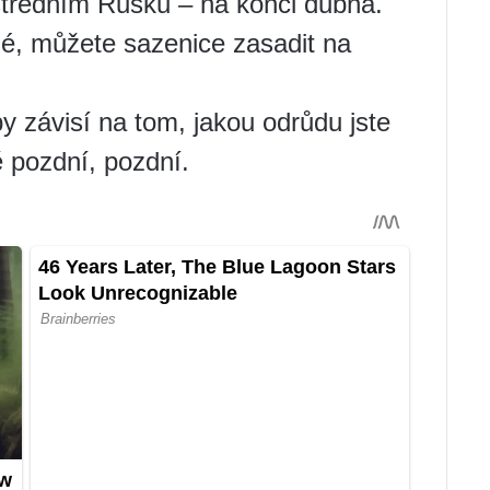
středním Rusku – na konci dubna.
plé, můžete sazenice zasadit na
 závisí na tom, jakou odrůdu jste
ně pozdní, pozdní.