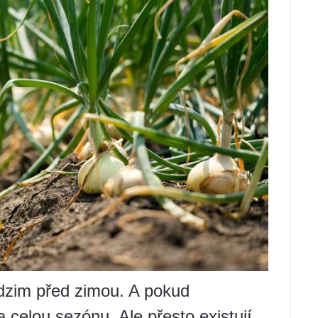
podzim před zimou. A pokud
a celou sezónu. Ale přesto existují