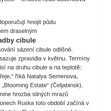
doporučují hnojit půdu
tem draselným
adby cibule
vání sázení cibule odlišné.
ysazuje zpravidla v květnu. Termíny
í na druhu cibule a na teplotě:
řeje,“ říká Natalya Semenova,
 „Blooming Estate“ (Čeljabinsk).
omine hrozba silných mrazů
gionech Ruska toto období začíná v