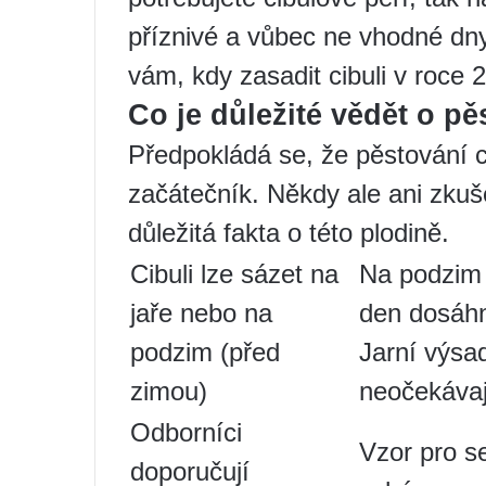
příznivé a vůbec ne vhodné dn
vám, kdy zasadit cibuli v roce 
Co je důležité vědět o pě
Předpokládá se, že pěstování ci
začátečník. Někdy ale ani zkuš
důležitá fakta o této plodině.
Cibuli lze sázet na
Na podzim 
jaře nebo na
den dosáhn
podzim (před
Jarní výsa
zimou)
neočekávaj
Odborníci
Vzor pro s
doporučují