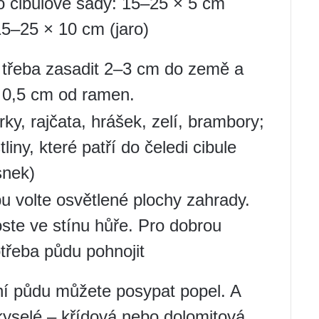
 cibulové sady: 15–25 × 5 cm
15–25 × 10 cm (jaro)
třeba zasadit 2–3 cm do země a
i 0,5 cm od ramen.
ky, rajčata, hrášek, zelí, brambory;
tliny, které patří do čeledi cibule
snek)
u volte osvětlené plochy zahrady.
oste ve stínu hůře. Pro dobrou
otřeba půdu pohnojit
ní půdu můžete posypat popel. A
kyselé – křídová nebo dolomitová