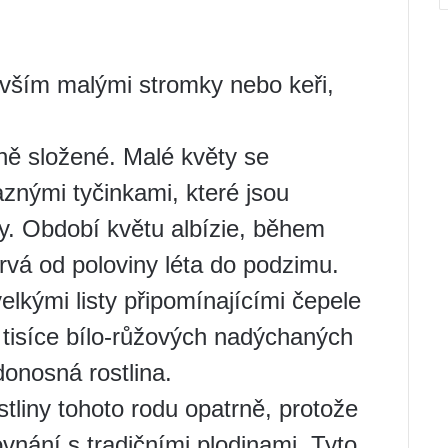
evším malými stromky nebo keři,
lně složené. Malé květy se
znými tyčinkami, které jsou
y. Období květu albízie, během
trvá od poloviny léta do podzimu.
lkými listy připomínajícími čepele
ě tisíce bílo-růžových nadýchaných
donosná rostlina.
stliny tohoto rodu opatrně, protože
ovnání s tradičními plodinami. Tyto