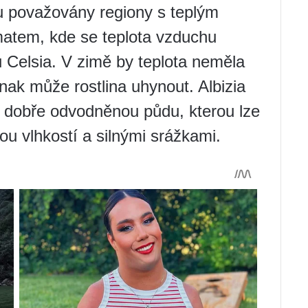
ou považovány regiony s teplým
atem, kde se teplota vzduchu
 Celsia. V zimě by teplota neměla
inak může rostlina uhynout. Albizia
a dobře odvodněnou půdu, kterou lze
ou vlhkostí a silnými srážkami.