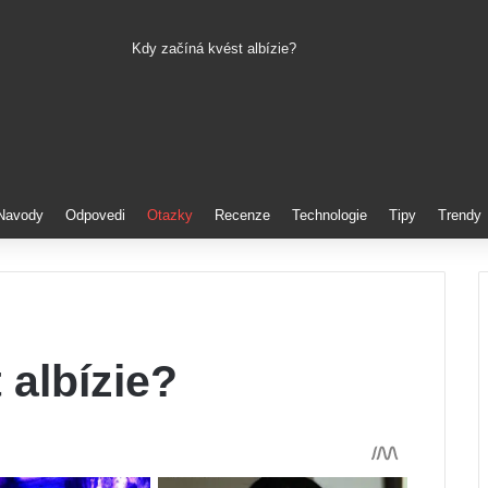
Kdy začíná kvést albízie?
Pinterest
Navody
Odpovedi
Otazky
Recenze
Technologie
Tipy
Trendy
 albízie?