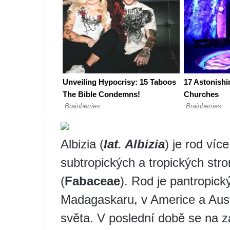
Albizia (
lat. Albizia
) je rod víc
subtropických a tropických str
(
Fabaceae
). Rod je pantropický
Madagaskaru, v Americe a Austr
světa. V poslední době se na zá