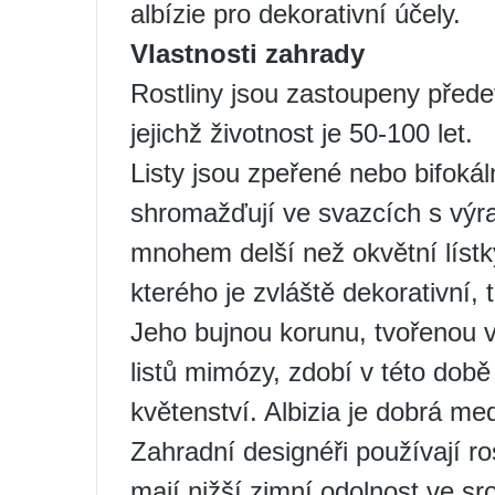
albízie pro dekorativní účely.
Vlastnosti zahrady
Rostliny jsou zastoupeny před
jejichž životnost je 50-100 let.
Listy jsou zpeřené nebo bifoká
shromažďují ve svazcích s výra
mnohem delší než okvětní lístk
kterého je zvláště dekorativní, 
Jeho bujnou korunu, tvořenou ve
listů mimózy, zdobí v této dob
květenství. Albizia je dobrá me
Zahradní designéři používají ro
mají nižší zimní odolnost ve sr