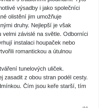
notlivé výsadby i jako společníci
né olistění jim umožňuje
lnými druhy. Nejlepší je však
u velmi závislé na světle. Odborníci
rhují instalaci houpaček nebo
tvořili romantickou a útulnou
tváření tunelových uliček.
ej zasadit z obou stran podél cesty.
mínkou. Čím jsou keře starší, tím