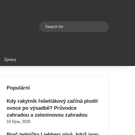
Search
Switch skin
for
Zpravy
Populární
Kdy rakytník řešetlákový začíná plodit
ovoce po výsadbě? Průvodce
zahradou a zeleninovou zahradou
10 října, 2025
Proč lednička Liebherr pípá, když jsou