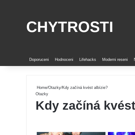
CHYTROSTI
Doporuceni
Hodnoceni
Lifehacks
Moderni reseni
Home
/
Otazky
/
Kdy začíná kvést albízie?
Otazky
Kdy začíná kvést