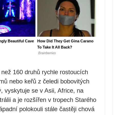
e než 160 druhů rychle rostoucích
omů nebo keřů z čeledi bobovitých
, vyskytuje se v Asii, Africe, na
álii a je rozšířen v tropech Starého
padní polokouli stále častěji chová