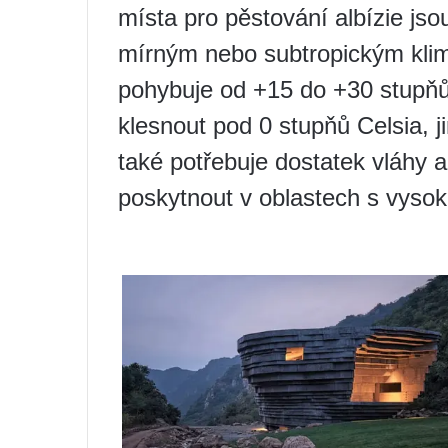
místa pro pěstování albízie js
mírným nebo subtropickým klim
pohybuje od +15 do +30 stupňů
klesnout pod 0 stupňů Celsia, j
také potřebuje dostatek vláhy 
poskytnout v oblastech s vysok