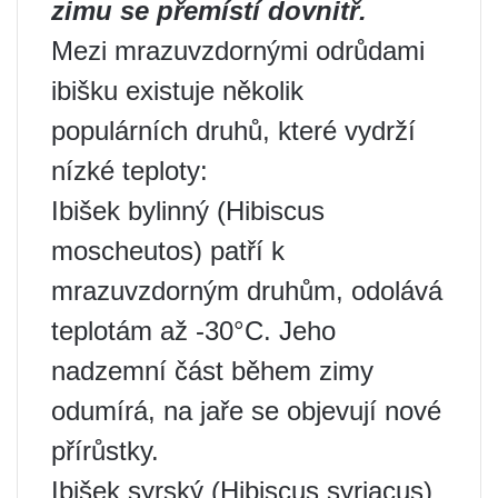
zimu se přemístí dovnitř.
Mezi mrazuvzdornými odrůdami
ibišku existuje několik
populárních druhů, které vydrží
nízké teploty:
Ibišek bylinný (Hibiscus
moscheutos) patří k
mrazuvzdorným druhům, odolává
teplotám až -30°C. Jeho
nadzemní část během zimy
odumírá, na jaře se objevují nové
přírůstky.
Ibišek syrský (Hibiscus syriacus)