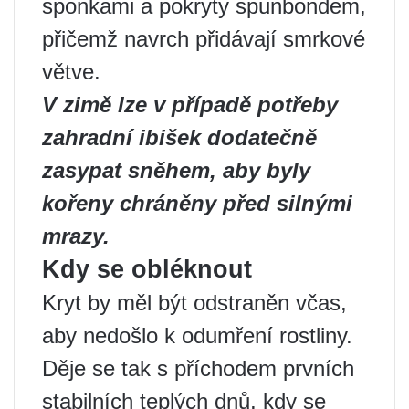
sponkami a pokryty spunbondem,
přičemž navrch přidávají smrkové
větve.
V zimě lze v případě potřeby
zahradní ibišek dodatečně
zasypat sněhem, aby byly
kořeny chráněny před silnými
mrazy.
Kdy se obléknout
Kryt by měl být odstraněn včas,
aby nedošlo k odumření rostliny.
Děje se tak s příchodem prvních
stabilních teplých dnů, kdy se