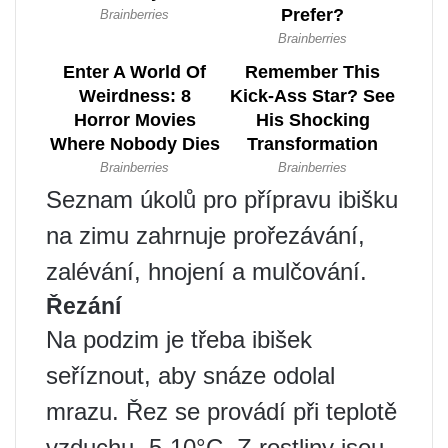
Seznam úkolů pro přípravu ibišku
na zimu zahrnuje prořezávání,
zalévání, hnojení a mulčování.
Řezání
Na podzim je třeba ibišek
seříznout, aby snáze odolal
mrazu. Řez se provádí při teplotě
vzduchu -5-10°C. Z rostliny jsou