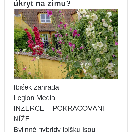
úkryt na zimu?
Ibišek zahrada
Legion Media
INZERCE – POKRAČOVÁNÍ
NÍŽE
Bylinné hybridy ibišku jsou