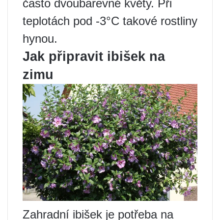
často dvoubarevné květy. Při
teplotách pod -3°C takové rostliny
hynou.
Jak připravit ibišek na
zimu
Zahradní ibišek je potřeba na