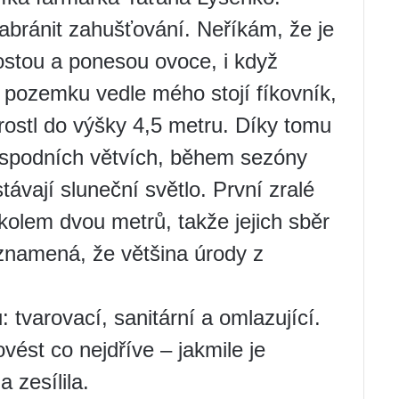
abránit zahušťování. Neříkám, že je
ostou a ponesou ovoce, i když
 pozemku vedle mého stojí fíkovník,
rostl do výšky 4,5 metru. Díky tomu
a spodních větvích, během sezóny
távají sluneční světlo. První zralé
kolem dvou metrů, takže jejich sběr
znamená, že většina úrody z
ů: tvarovací, sanitární a omlazující.
ést co nejdříve – jakmile je
 zesílila.