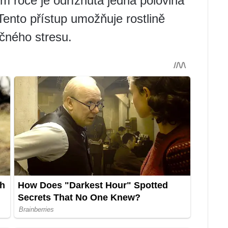
ím roce je odříznuta jedna polovina
Tento přístup umožňuje rostlině
čného stresu.