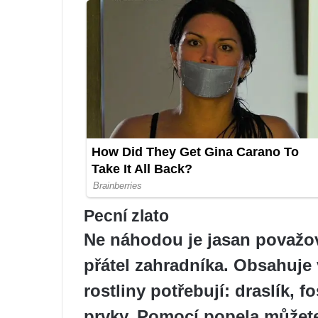
Pecní zlato
Ne náhodou je jasan považov
přátel zahradníka. Obsahuje 
rostliny potřebují: draslík, f
prvky. Pomocí popela můžete