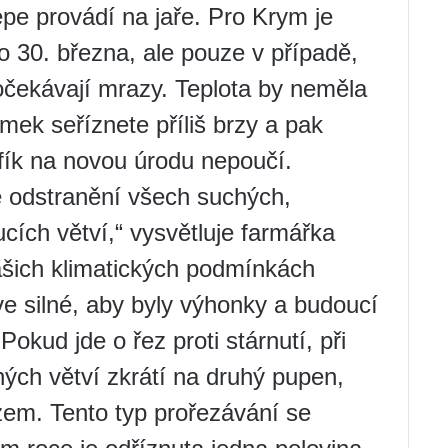
épe provádí na jaře. Pro Krym je
o 30. března, ale pouze v případě,
očekávají mrazy. Teplota by neměla
mek seříznete příliš brzy a pak
 fík na novou úrodu nepoučí.
e odstranění všech suchých,
ích větví,“ vysvětluje farmářka
ašich klimatických podmínkách
ve silné, aby byly výhonky a budoucí
okud jde o řez proti stárnutí, při
ých větví zkrátí na druhý pupen,
zem. Tento typ prořezávání se