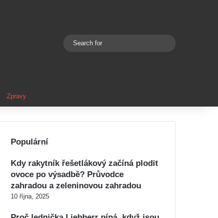
Search
Switch skin
for
Zpravy
Populární
Kdy rakytník řešetlákový začíná plodit
ovoce po výsadbě? Průvodce
zahradou a zeleninovou zahradou
10 října, 2025
Proč lednička Liebherr pípá, když jsou