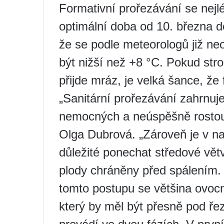
Formativní prořezávání se nejl
optimální doba od 10. března d
že se podle meteorologů již ne
být nižší než +8 °C. Pokud stro
přijde mráz, je velká šance, že
„Sanitární prořezávání zahrnuj
nemocných a neúspěšně rostouc
Olga Dubrová. „Zároveň je v n
důležité ponechat středové vět
plody chráněny před spálením. P
tomto postupu se většina ovocn
který by měl být přesně pod ře