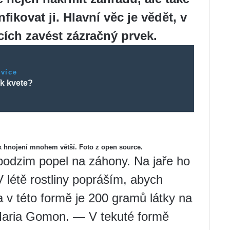
fikovat ji. Hlavní věc je vědět, v
cích zavést zázračný prvek.
 více
ík kvete?
k hnojení mnohem větší. Foto z open source.
odzim popel na záhony. Na jaře ho
 létě rostliny popráším, abych
a v této formě je 200 gramů látky na
 Maria Gomon. — V tekuté formě