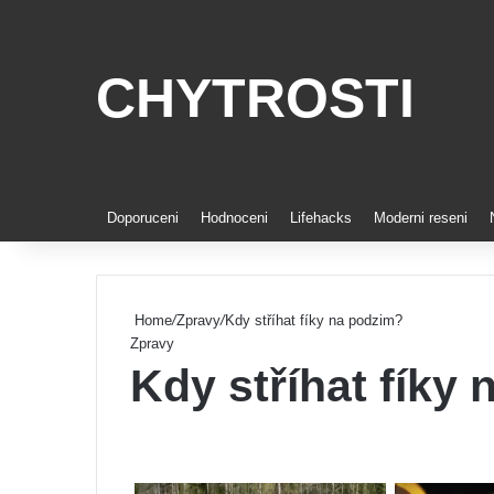
CHYTROSTI
Doporuceni
Hodnoceni
Lifehacks
Moderni reseni
Home
/
Zpravy
/
Kdy stříhat fíky na podzim?
Zpravy
Kdy stříhat fíky