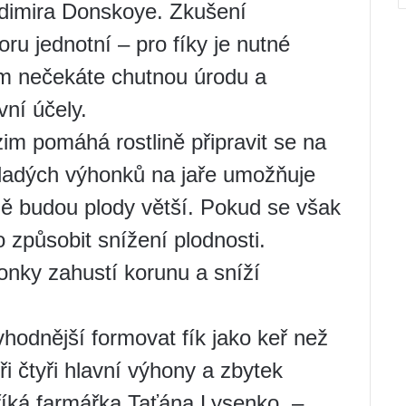
adimira Donskoye. Zkušení
oru jednotní – pro fíky je nutné
m nečekáte chutnou úrodu a
vní účely.
m pomáhá rostlině připravit se na
ladých výhonků na jaře umožňuje
adě budou plody větší. Pokud se však
 způsobit snížení plodnosti.
onky zahustí korunu a sníží
hodnější formovat fík jako keř než
i čtyři hlavní výhony a zbytek
 říká farmářka Taťána Lysenko. –