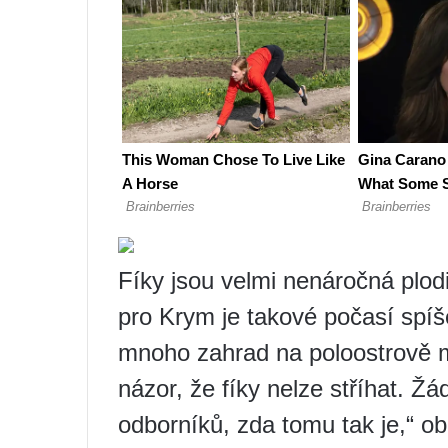
Fíky jsou velmi nenáročná plod
pro Krym je takové počasí spí
mnoho zahrad na poloostrově má 
názor, že fíky nelze stříhat. Žá
odborníků, zda tomu tak je,“ o