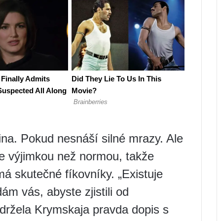
ina. Pokud nesnáší silné mrazy. Ale
še výjimkou než normou, takže
​​skutečné fíkovníky. „Existuje
dám vás, abyste zjistili od
bdržela Krymskaja pravda dopis s