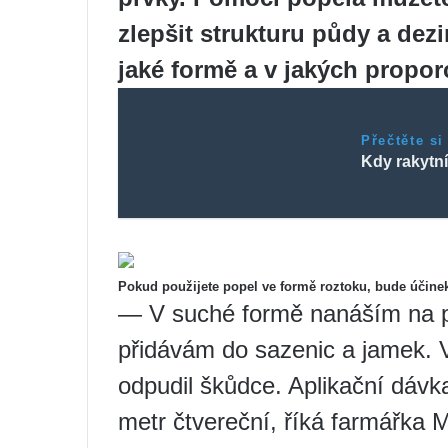
zlepšit strukturu půdy a dezin
jaké formě a v jakých propor
Přečtěte si
Kdy rakytn
Pokud použijete popel ve formě roztoku, bude účine
— V suché formě nanáším na p
přidávám do sazenic a jamek. V
odpudil škůdce. Aplikační dávk
metr čtvereční, říká farmářka