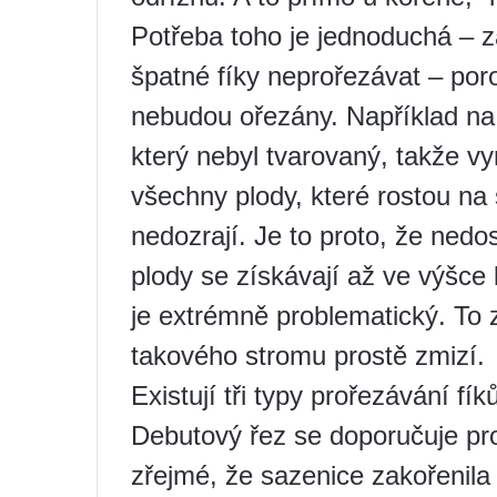
Potřeba toho je jednoduchá – z
špatné fíky neprořezávat – por
nebudou ořezány. Například na
který nebyl tvarovaný, takže vy
všechny plody, které rostou n
nedozrají. Je to proto, že nedos
plody se získávají až ve výšce 
je extrémně problematický. To 
takového stromu prostě zmizí.
Existují tři typy prořezávání fík
Debutový řez se doporučuje prov
zřejmé, že sazenice zakořenila a