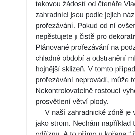
takovou žádostí od čtenáře Vl
zahradníci jsou podle jejich náz
prořezávání. Pokud od ní ovše
nepěstujete ji čistě pro dekorati
Plánované prořezávání na podzi
chladné období a odstranění m
hojnější sklizeň. V tomto příp
prořezávání neprovádí, může to
Nekontrolovatelně rostoucí výh
prosvětlení větví plody.
— V naší zahradnické zóně je v
jako strom. Nechám například tř
odříznu. A to přímo u kořene,“