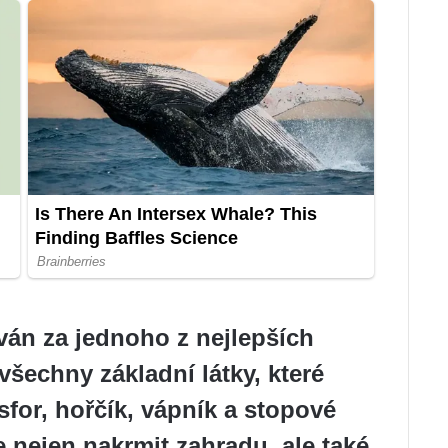
án za jednoho z nejlepších
všechny základní látky, které
osfor, hořčík, vápník a stopové
 nejen nakrmit zahradu, ale také