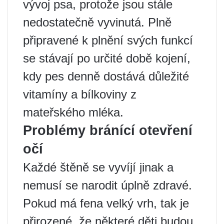
vývoj psa, protože jsou stále
nedostatečně vyvinutá. Plně
připravené k plnění svých funkcí
se stávají po určité době kojení,
kdy pes denně dostává důležité
vitamíny a bílkoviny z
mateřského mléka.
Problémy bránící otevření
očí
Každé štěně se vyvíjí jinak a
nemusí se narodit úplně zdravé.
Pokud má fena velký vrh, tak je
přirozené, že některé děti budou