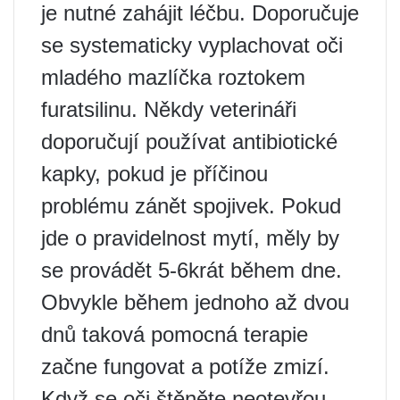
je nutné zahájit léčbu. Doporučuje
se systematicky vyplachovat oči
mladého mazlíčka roztokem
furatsilinu. Někdy veterináři
doporučují používat antibiotické
kapky, pokud je příčinou
problému zánět spojivek. Pokud
jde o pravidelnost mytí, měly by
se provádět 5-6krát během dne.
Obvykle během jednoho až dvou
dnů taková pomocná terapie
začne fungovat a potíže zmizí.
Když se oči štěněte neotevřou