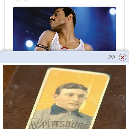
Bohužel je běžné, že miminka v
tomto období umírají. Dobrá
správná péče však pomůže
zachovat zdraví štěněte. A v