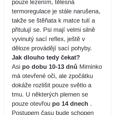
pouze lezením, tělesná
termoregulace je stále narušena,
takže se štěňata k matce tulí a
přitulují se. Psi mají velmi silně
vyvinutý sací reflex, ještě v
děloze provádějí sací pohyby.
Jak dlouho tedy čekat?
Asi
po dobu 10-13 dnů
Miminko
má otevřené oči, ale zpočátku
dokáže rozlišit pouze světlo a
tmu. U některých plemen se
pouze otevřou
po 14 dnech
.
Postupem času bude schopen