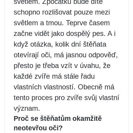
světlem. Zpočátku bude dítě
schopno rozlišovat pouze mezi
světlem a tmou. Teprve časem
začne vidět jako dospělý pes. A i
když otázka, kolik dní štěňata
otevírají oči, má jasnou odpověď,
přesto je třeba vzít v úvahu, že
každé zvíře má stále řadu
vlastních vlastností. Obecně má
tento proces pro zvíře svůj vlastní
význam.
Proč se štěňatům okamžitě
neotevřou oči?