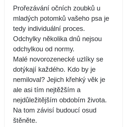
Prořezávání očních zoubků u
mladých potomků vašeho psa je
tedy individuální proces.
Odchylky několika dnů nejsou
odchylkou od normy.
Malé novorozenecké uzlíky se
dotýkají každého. Kdo by je
nemiloval? Jejich křehký věk je
ale asi tím nejtěžším a
nejdůležitějším obdobím života.
Na tom závisí budoucí osud
štěněte.