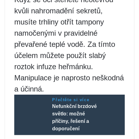
kvůli nahromadění sekretů,
musíte trhliny otřít tampony
namočenými v pravidelné
převařené teplé vodě. Za tímto
účelem můžete použít slabý
roztok infuze heřmánku.
Manipulace je naprosto neškodná
a účinná.
Přečtěte si více
Nefunkční brzdové
světlo: možné
příčiny, řešení a
doporučení