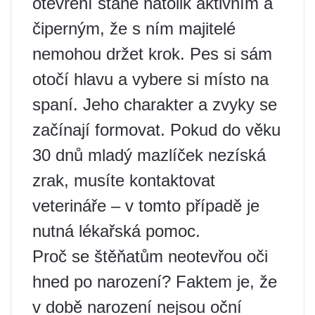
otevření stane natolik aktivním a
čiperným, že s ním majitelé
nemohou držet krok. Pes si sám
otočí hlavu a vybere si místo na
spaní. Jeho charakter a zvyky se
začínají formovat. Pokud do věku
30 dnů mladý mazlíček nezíská
zrak, musíte kontaktovat
veterináře – v tomto případě je
nutná lékařská pomoc.
Proč se štěňatům neotevřou oči
hned po narození? Faktem je, že
v době narození nejsou oční