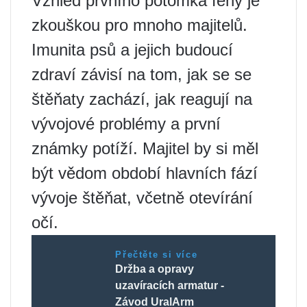
Vzhled prvního potomka feny je
zkouškou pro mnoho majitelů.
Imunita psů a jejich budoucí
zdraví závisí na tom, jak se se
štěňaty zachází, jak reagují na
vývojové problémy a první
známky potíží. Majitel by si měl
být vědom období hlavních fází
vývoje štěňat, včetně otevírání
očí.
Přečtěte si více
Držba a opravy
uzavíracích armatur -
Závod UralArm