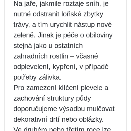
Na jaře, jakmile roztaje sníh, je
nutné odstranit loňské zbytky
trávy, a tím urychlit nástup nové
zeleně. Jinak je péče o obiloviny
stejná jako u ostatních
zahradních rostlin – včasné
odplevelení, kypření, v případě
potřeby zálivka.
Pro zamezení klíčení plevele a
zachování struktury půdy
doporučujeme výsadbu mulčovat
dekorativní drtí nebo oblázky.
Ve druhém nebo třetím roce lze