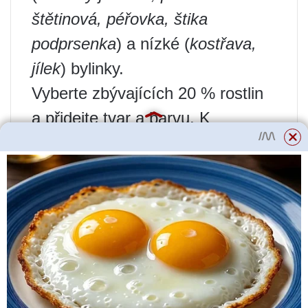
štětinová, péřovka, štika
podprsenka
) a nízké (
kostřava,
jílek
) bylinky.
Vyberte zbývajících 20 % rostlin
a přidejte tvar a barvu. K
obilovinám se skvěle hodí
deštníky
řebříček a rozchodník
,
kulovitá květenství
monarda,
burnet, echinops
, svíčky
náprstník a delphinium
,
„sedmikrásky“
echinacea a
rudbekie
.