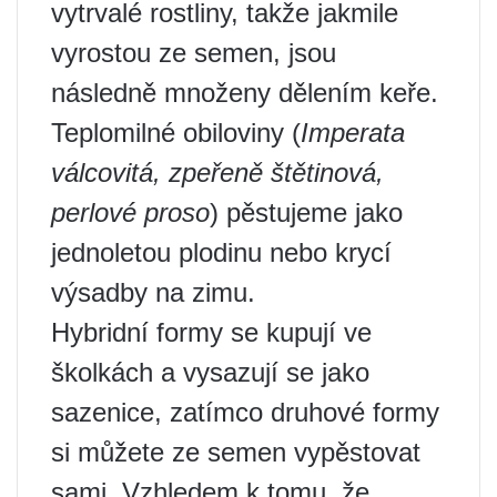
vytrvalé rostliny, takže jakmile
vyrostou ze semen, jsou
následně množeny dělením keře.
Teplomilné obiloviny (
Imperata
válcovitá, zpeřeně štětinová,
perlové proso
) pěstujeme jako
jednoletou plodinu nebo krycí
výsadby na zimu.
Hybridní formy se kupují ve
školkách a vysazují se jako
sazenice, zatímco druhové formy
si můžete ze semen vypěstovat
sami. Vzhledem k tomu, že