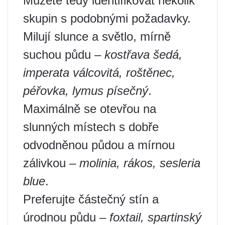
Můžete tedy identifikovat několik
skupin s podobnými požadavky.
Milují slunce a světlo, mírně
suchou půdu –
kostřava šedá,
imperata válcovitá, roštěnec,
péřovka, lymus písečný
.
Maximálně se otevřou na
slunných místech s dobře
odvodněnou půdou a mírnou
zálivkou –
molinia, rákos, sesleria
blue
.
Preferujte částečný stín a
úrodnou půdu –
foxtail, spartinský