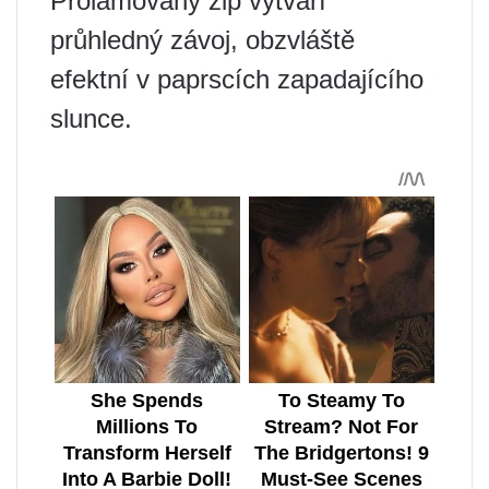
Prolamovaný zip vytváří
průhledný závoj, obzvláště
efektní v paprscích zapadajícího
slunce.