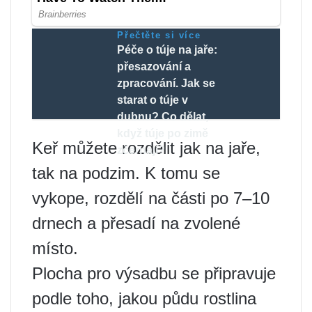
Přečtěte si více
Péče o túje na jaře:
přesazování a
zpracování. Jak se
starat o túje v
dubnu? Co dělat,
když túje po zimě
Keř můžete rozdělit jak na jaře,
zčernají?
tak na podzim. K tomu se
vykope, rozdělí na části po 7–10
drnech a přesadí na zvolené
místo.
Plocha pro výsadbu se připravuje
podle toho, jakou půdu rostlina