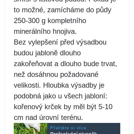
to možné, zamícháme do půdy
250-300 g kompletního
minerálního hnojiva.
Bez vylepšení před výsadbou
budou jabloně dlouho
zakořeňovat a dlouho bude trvat,
než dosáhnou požadované
velikosti. Hloubka výsadby je
podobná jako u všech jabloní:
kořenový krček by měl být 5-10
cm nad úrovní terénu.
Přečtěte si více