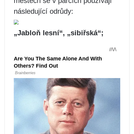
městech se v parcích používají
následující odrůdy:
„Jabloň lesní“, „sibiřská“;