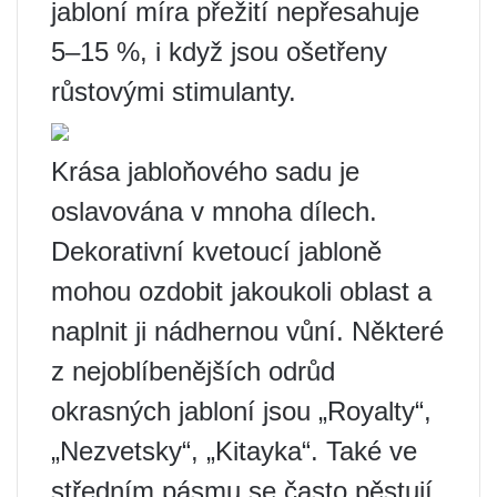
jabloní míra přežití nepřesahuje
5–15 %, i když jsou ošetřeny
růstovými stimulanty.
Krása jabloňového sadu je
oslavována v mnoha dílech.
Dekorativní kvetoucí jabloně
mohou ozdobit jakoukoli oblast a
naplnit ji nádhernou vůní. Některé
z nejoblíbenějších odrůd
okrasných jabloní jsou „Royalty“,
„Nezvetsky“, „Kitayka“. Také ve
středním pásmu se často pěstují