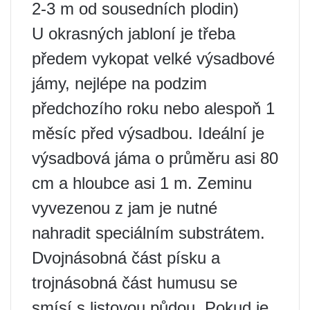
2-3 m od sousedních plodin)
U okrasných jabloní je třeba
předem vykopat velké výsadbové
jámy, nejlépe na podzim
předchozího roku nebo alespoň 1
měsíc před výsadbou. Ideální je
výsadbová jáma o průměru asi 80
cm a hloubce asi 1 m. Zeminu
vyvezenou z jam je nutné
nahradit speciálním substrátem.
Dvojnásobná část písku a
trojnásobná část humusu se
smísí s listovou půdou. Pokud je