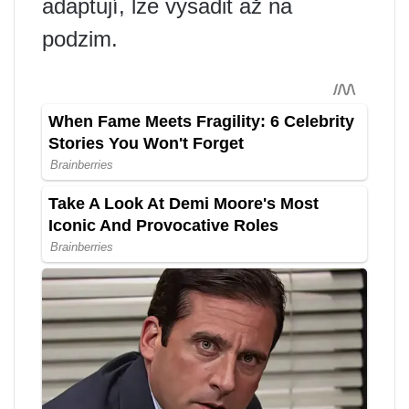
adaptují, lze vysadit až na
podzim.