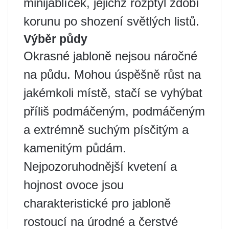
minijablíček, jejichž rozptyl zdobí
korunu po shození světlých listů.
Výběr půdy
Okrasné jabloně nejsou náročné
na půdu. Mohou úspěšně růst na
jakémkoli místě, stačí se vyhýbat
příliš podmáčeným, podmáčeným
a extrémně suchým písčitým a
kamenitým půdám.
Nejpozoruhodnější kvetení a
hojnost ovoce jsou
charakteristické pro jabloně
rostoucí na úrodné a čerstvé