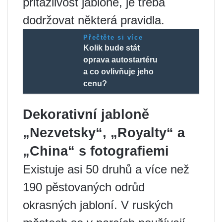
přitažlivost jabloně, je třeba
dodržovat některá pravidla.
Přečtěte si více
Kolik bude stát
oprava autostartéru
a co ovlivňuje jeho
cenu?
Dekorativní jabloně
„Nezvetsky“, „Royalty“ a
„China“ s fotografiemi
Existuje asi 50 druhů a více než
190 pěstovaných odrůd
okrasných jabloní. V ruských