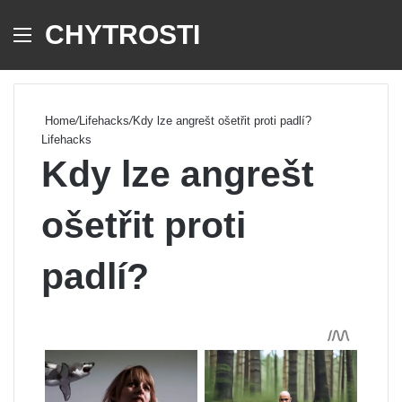
CHYTROSTI
Menu
Se
Home
/
Lifehacks
/
Kdy lze angrešt ošetřit proti padlí?
Lifehacks
Kdy lze angrešt
ošetřit proti
padlí?