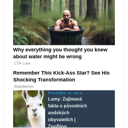
Přečtěte si více
Lamy: Zajímavá
fakta o původních
andských
obyvatelích |
ZooBlog