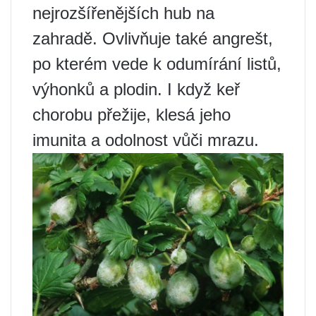
nejrozšířenějších hub na
zahradě. Ovlivňuje také angrešt,
po kterém vede k odumírání listů,
výhonků a plodin. I když keř
chorobu přežije, klesá jeho
imunita a odolnost vůči mrazu.