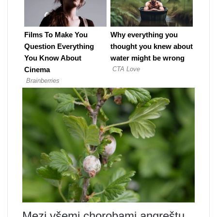
Mezi všemi chorobami angreštu