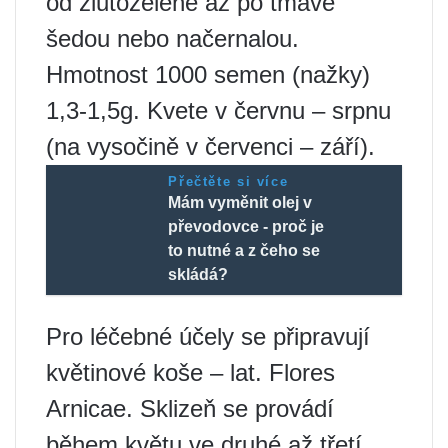
od žlutozelené až po tmavě
šedou nebo načernalou.
Hmotnost 1000 semen (nažky)
1,3-1,5g. Kvete v červnu – srpnu
(na vysočině v červenci – září).
Přečtěte si více
Mám vyměnit olej v
převodovce - proč je
to nutné a z čeho se
skládá?
Pro léčebné účely se připravují
květinové koše – lat. Flores
Arnicae. Sklizeň se provádí
během květu ve druhé až třetí