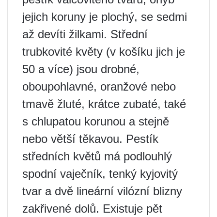
jejich koruny je plochý, se sedmi
až devíti žilkami. Střední
trubkovité květy (v košíku jich je
50 a více) jsou drobné,
oboupohlavné, oranžové nebo
tmavě žluté, krátce zubaté, také
s chlupatou korunou a stejně
nebo větší těkavou. Pestík
středních květů má podlouhlý
spodní vaječník, tenký kyjovitý
tvar a dvě lineární vilózní blizny
zakřivené dolů. Existuje pět