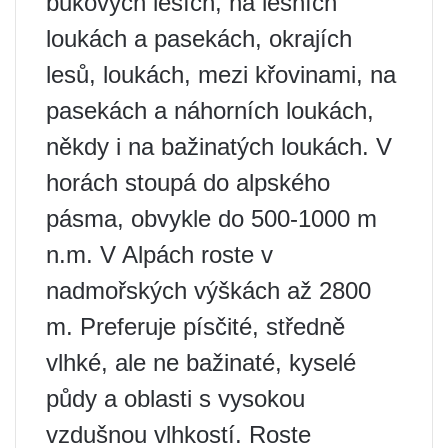
bukových lesích, na lesních
loukách a pasekách, okrajích
lesů, loukách, mezi křovinami, na
pasekách a náhorních loukách,
někdy i na bažinatých loukách. V
horách stoupá do alpského
pásma, obvykle do 500-1000 m
n.m. V Alpách roste v
nadmořských výškách až 2800
m. Preferuje písčité, středně
vlhké, ale ne bažinaté, kyselé
půdy a oblasti s vysokou
vzdušnou vlhkostí. Roste