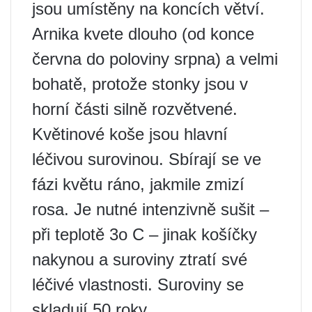
jsou umístěny na koncích větví.
Arnika kvete dlouho (od konce
června do poloviny srpna) a velmi
bohatě, protože stonky jsou v
horní části silně rozvětvené.
Květinové koše jsou hlavní
léčivou surovinou. Sbírají se ve
fázi květu ráno, jakmile zmizí
rosa. Je nutné intenzivně sušit –
při teplotě 3o C – jinak košíčky
nakynou a suroviny ztratí své
léčivé vlastnosti. Suroviny se
skladují 50 roky.