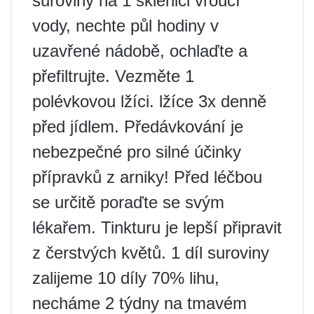
suroviny na 1 sklenici vroucí
vody, nechte půl hodiny v
uzavřené nádobě, ochlaďte a
přefiltrujte. Vezměte 1
polévkovou lžíci. lžíce 3x denně
před jídlem. Předávkování je
nebezpečné pro silné účinky
přípravků z arniky! Před léčbou
se určitě poraďte se svým
lékařem. Tinkturu je lepší připravit
z čerstvých květů. 1 díl suroviny
zalijeme 10 díly 70% lihu,
necháme 2 týdny na tmavém