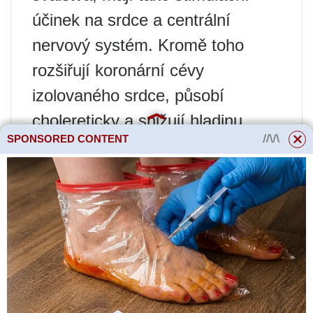
účinek na srdce a centrální
nervový systém. Kromě toho
rozšiřují koronární cévy
izolovaného srdce, působí
cholereticky a snižují hladinu
SPONSORED CONTENT
cholesterolu v krvi, což je
způsobeno přítomností cynarinu
v arnice. Přípravky z arniky se
používají zevně na modřiny a
modřiny, karbunkuly, vředy a
abscesy jako prostředek
podporující resorpci a rozptylující