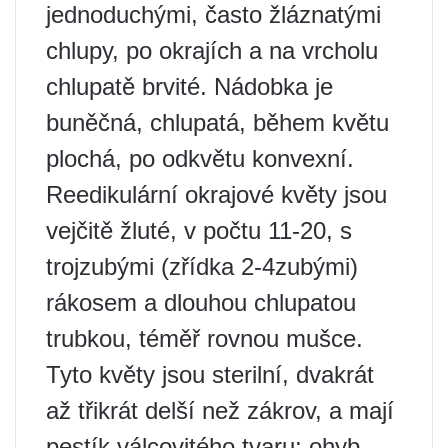
jednoduchými, často žláznatými
chlupy, po okrajích a na vrcholu
chlupatě brvité. Nádobka je
buněčná, chlupatá, během květu
plochá, po odkvětu konvexní.
Reedikulární okrajové květy jsou
vejčitě žluté, v počtu 11-20, s
trojzubými (zřídka 2-4zubými)
rákosem a dlouhou chlupatou
trubkou, téměř rovnou mušce.
Tyto květy jsou sterilní, dvakrát
až třikrát delší než zákrov, a mají
pestík válcovitého tvaru; ohyb