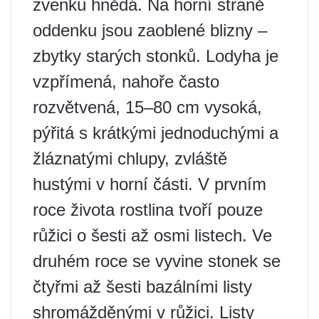
zvenku hnědá. Na horní straně
oddenku jsou zaoblené blizny –
zbytky starých stonků. Lodyha je
vzpřímená, nahoře často
rozvětvená, 15–80 cm vysoká,
pýřitá s krátkými jednoduchými a
žláznatými chlupy, zvláště
hustými v horní části. V prvním
roce života rostlina tvoří pouze
růžici o šesti až osmi listech. Ve
druhém roce se vyvine stonek se
čtyřmi až šesti bazálními listy
shromážděnými v růžici. Listy