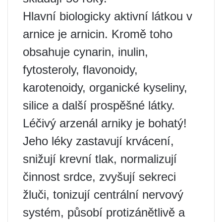
Hlavní biologicky aktivní látkou v
arnice je arnicin. Kromě toho
obsahuje cynarin, inulin,
fytosteroly, flavonoidy,
karotenoidy, organické kyseliny,
silice a další prospěšné látky.
Léčivý arzenál arniky je bohatý!
Jeho léky zastavují krvácení,
snižují krevní tlak, normalizují
činnost srdce, zvyšují sekreci
žluči, tonizují centrální nervový
systém, působí protizánětlivě a