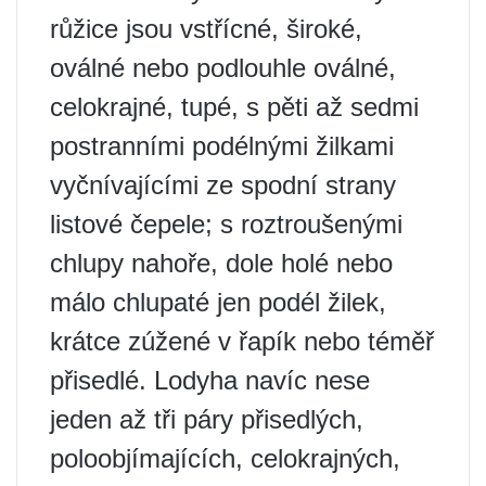
růžice jsou vstřícné, široké,
oválné nebo podlouhle oválné,
celokrajné, tupé, s pěti až sedmi
postranními podélnými žilkami
vyčnívajícími ze spodní strany
listové čepele; s roztroušenými
chlupy nahoře, dole holé nebo
málo chlupaté jen podél žilek,
krátce zúžené v řapík nebo téměř
přisedlé. Lodyha navíc nese
jeden až tři páry přisedlých,
poloobjímajících, celokrajných,