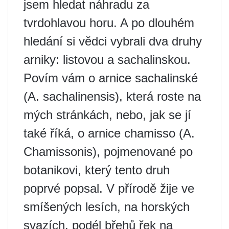
jsem hledat náhradu za
tvrdohlavou horu. A po dlouhém
hledání si vědci vybrali dva druhy
arniky: listovou a sachalinskou.
Povím vám o arnice sachalinské
(A. sachalinensis), která roste na
mých stránkách, nebo, jak se jí
také říká, o arnice chamisso (A.
Chamissonis), pojmenované po
botanikovi, který tento druh
poprvé popsal. V přírodě žije ve
smíšených lesích, na horských
svazích, podél břehů řek na