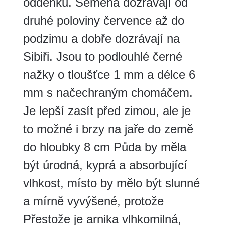
oddenků. Semena dozrávají od
druhé poloviny července až do
podzimu a dobře dozrávají na
Sibiři. Jsou to podlouhlé černé
nažky o tloušťce 1 mm a délce 6
mm s načechraným chomáčem.
Je lepší zasít před zimou, ale je
to možné i brzy na jaře do země
do hloubky 8 cm Půda by měla
být úrodná, kyprá a absorbující
vlhkost, místo by mělo být slunné
a mírně vyvýšené, protože
Přestože je arnika vlhkomilná,