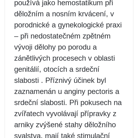
používá jako hemostatikum při
děložním a nosním krvácení, v
porodnické a gynekologické praxi
– při nedostatečném zpětném
vývoji dělohy po porodu a
zánětlivých procesech v oblasti
genitálií, otocích a srdeční
slabosti . Příznivý účinek byl
zaznamenán u anginy pectoris a
srdeční slabosti. Při pokusech na
zvířatech vyvolávají přípravky z
arniky zvýšené stahy děložního
svalstva, mají také stimulační