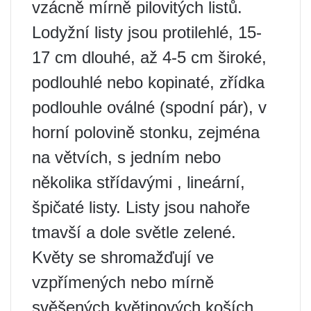
vzácně mírně pilovitých listů.
Lodyžní listy jsou protilehlé, 15-
17 cm dlouhé, až 4-5 cm široké,
podlouhlé nebo kopinaté, zřídka
podlouhle oválné (spodní pár), v
horní polovině stonku, zejména
na větvích, s jedním nebo
několika střídavými , lineární,
špičaté listy. Listy jsou nahoře
tmavší a dole světle zelené.
Květy se shromažďují ve
vzpřímených nebo mírně
svěšených květinových koších.