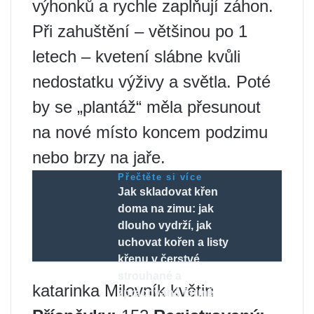
výhonků a rychle zaplňují záhon.
Při zahuštění – většinou po 1
letech – kvetení slábne kvůli
nedostatku výživy a světla. Poté
by se „plantáž“ měla přesunout
na nové místo koncem podzimu
nebo brzy na jaře.
Přečtěte si více
Jak skladovat křen
doma na zimu: jak
dlouho vydrží, jak
uchovat kořen a listy
křenu v čerstvé,
strouhané a
katarinka Milovník květin
zpracované formě