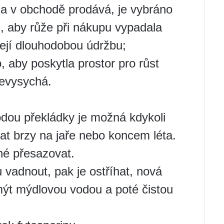
ina v obchodě prodává, je vybráno
in, aby růže při nákupu vypadala
její dlouhodobou údržbu;
, aby poskytla prostor pro růst
nevysychá.
odou překládky je možná kdykoli
lat brzy na jaře nebo koncem léta.
né přesazovat.
 vadnout, pak je ostříhat, nová
mýt mýdlovou vodou a poté čistou