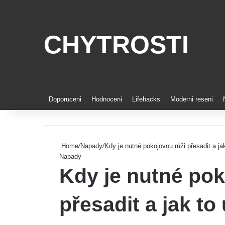
CHYTROSTI
Doporuceni
Hodnoceni
Lifehacks
Moderni reseni
Home
/
Napady
/
Kdy je nutné pokojovou růži přesadit a ja
Napady
Kdy je nutné pok
přesadit a jak to