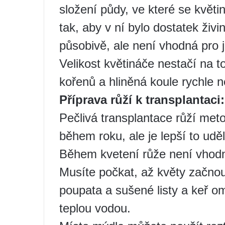
složení půdy, ve které se květ
tak, aby v ní bylo dostatek živ
působivě, ale není vhodná pro 
Velikost květináče nestačí na to
kořenů a hliněná koule rychle 
Příprava růží k transplantaci:
Pečlivá transplantace růží met
během roku, ale je lepší to udě
Během kvetení růže není vhod
Musíte počkat, až květy začnou
poupata a sušené listy a keř o
teplou vodou.