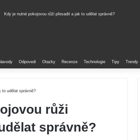
Kdy je nutné pokojovou růži přesadit a jak to udělat správně?
Pinterest
Navody
Odpovedi
Otazky
Recenze
Technologie
Tipy
Trendy
k to udělat správně?
ojovou růži
 udělat správně?