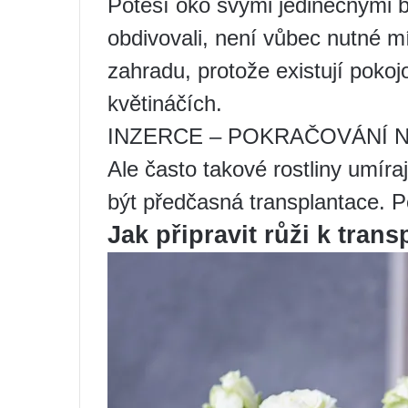
Potěší oko svými jedinečnými 
obdivovali, není vůbec nutné 
zahradu, protože existují pokojo
květináčích.
INZERCE – POKRAČOVÁNÍ N
Ale často takové rostliny umí
být předčasná transplantace. P
Jak připravit růži k trans