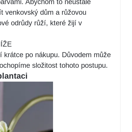
barvami. Abychom to neustále
mít venkovský dům a růžovou
vé odrůdy růží, které žijí v
ÍŽE
rají krátce po nákupu. Důvodem může
ochopíme složitost tohoto postupu.
plantaci