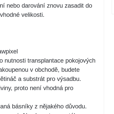
ení nebo darování znovu zasadit do
vhodné velikosti.
awpixel
í o nutnosti transplantace pokojových
i zakoupenou v obchodě, budete
ětináč a substrát pro výsadbu.
viny, proto není vhodná pro
vaná básníky z nějakého důvodu.