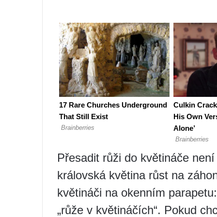
Přesadit růži do květináče není
královská květina růst na záhon
květináči na okenním parapetu: 
„růže v květináčích“. Pokud ch