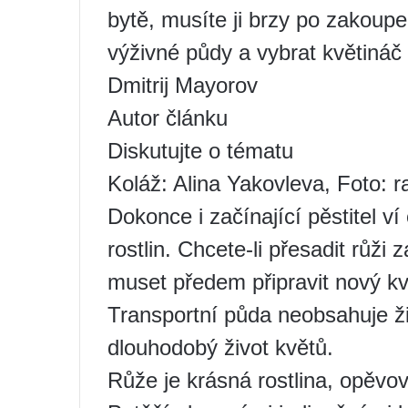
bytě, musíte ji brzy po zakoup
výživné půdy a vybrat květináč 
Dmitrij Mayorov
Autor článku
Diskutujte o tématu
Koláž: Alina Yakovleva, Foto: r
Dokonce i začínající pěstitel v
rostlin. Chcete-li přesadit růž
muset předem připravit nový kv
Transportní půda neobsahuje ži
dlouhodobý život květů.
Růže je krásná rostlina, opěvo