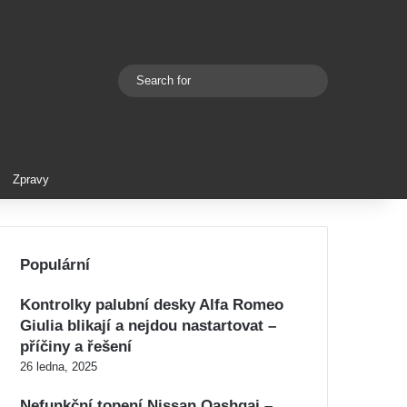
Search
Switch skin
for
Zpravy
Populární
Kontrolky palubní desky Alfa Romeo
Giulia blikají a nejdou nastartovat –
příčiny a řešení
26 ledna, 2025
Nefunkční topení Nissan Qashqai –