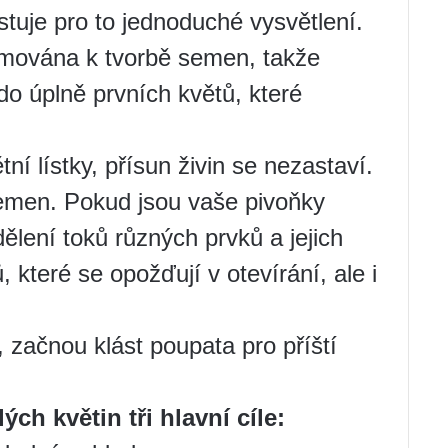
stuje pro to jednoduché vysvětlení.
ramována k tvorbě semen, takže
do úplně prvních květů, které
í lístky, přísun živin se nezastaví.
semen. Pokud jsou vaše pivoňky
dělení toků různých prvků a jejich
 které se opožďují v otevírání, ale i
 začnou klást poupata pro příští
ch květin tři hlavní cíle: