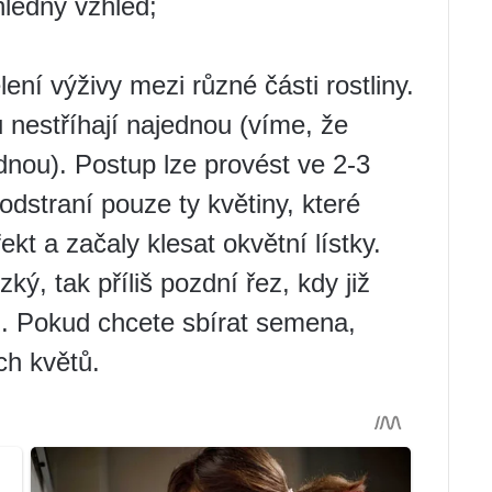
ledný vzhled;
ení výživy mezi různé části rostliny.
 nestříhají najednou (víme, že
nou). Postup lze provést ve 2-3
dstraní pouze ty květiny, které
fekt a začaly klesat okvětní lístky.
zký, tak příliš pozdní řez, kdy již
. Pokud chcete sbírat semena,
ch květů.