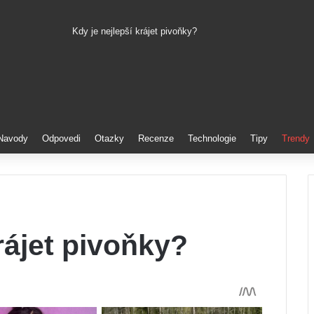
Kdy je nejlepší krájet pivoňky?
Pinterest
Navody
Odpovedi
Otazky
Recenze
Technologie
Tipy
Trendy
rájet pivoňky?