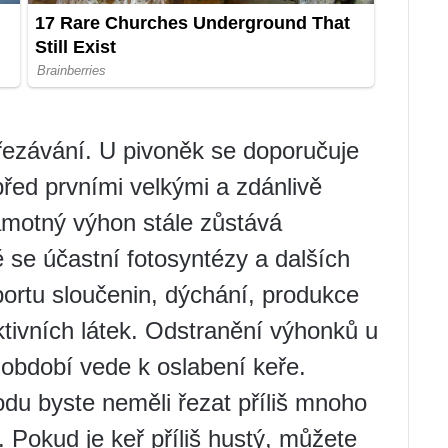
ezávání. U pivoněk se doporučuje
před prvními velkými a zdánlivě
samotný výhon stále zůstává
ě se účastní fotosyntézy a dalších
ortu sloučenin, dýchání, produkce
tivních látek. Odstranění výhonků u
období vede k oslabení keře.
u byste neměli řezat příliš mnoho
e. Pokud je keř příliš hustý, můžete