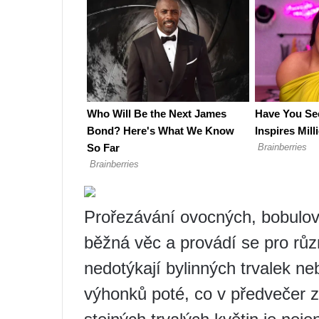
Prořezávání ovocných, bobulov
běžná věc a provádí se pro růz
nedotýkají bylinných trvalek n
výhonků poté, co v předvečer 