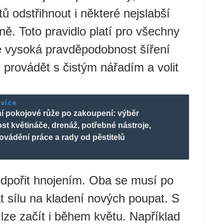
 odstřihnout i některé nejslabší
ě. Toto pravidlo platí pro všechny
je vysoká pravděpodobnost šíření
 provádět s čistým nářadím a volit
 více
í pokojové růže po zakoupení: výběr
ost květináče, drenáž, potřebné nástroje,
ovádění práce a rady od pěstitelů
odpořit hnojením. Oba se musí po
 sílu na kladení nových poupat. S
 lze začít i během květu. Například