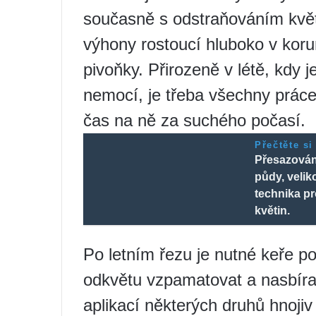
současně s odstraňováním květů
výhony rostoucí hluboko v korun
pivoňky. Přirozeně v létě, kdy 
nemocí, je třeba všechny práce
čas na ně za suchého počasí.
Přečtěte si
Přesazován
půdy, velik
technika pr
květin.
Po letním řezu je nutné keře p
odkvětu vzpamatovat a nasbírat
aplikací některých druhů hnojiv