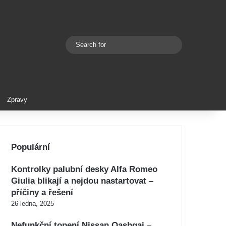
Search
Switch skin
for
Zpravy
Populární
Kontrolky palubní desky Alfa Romeo
Giulia blikají a nejdou nastartovat –
příčiny a řešení
26 ledna, 2025
Nefunkční topení Nissan Qashqai –