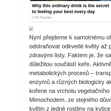
Nyní přejdeme k samotnému oř
odstraňovat odkvetlé květy až 
zdravými listy. Faktem je, že 
důležitou součástí keře. Aktivn
metabolických procesů – transp
enzymů a různých biologicky ak
kořene na vrcholu vegetačního 
Mimochodem, ze stejného důvod
květin z jedné rostliny na kytic