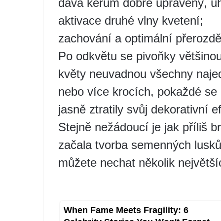
dává keřům dobře upravený, úh
aktivace druhé vlny kvetení;
zachování a optimální přerozděl
Po odkvětu se pivoňky většinou
květy neuvadnou všechny najed
nebo více krocích, pokaždé se o
jasně ztratily svůj dekorativní e
Stejně nežádoucí je jak příliš br
začala tvorba semenných lusků
můžete nechat několik největší