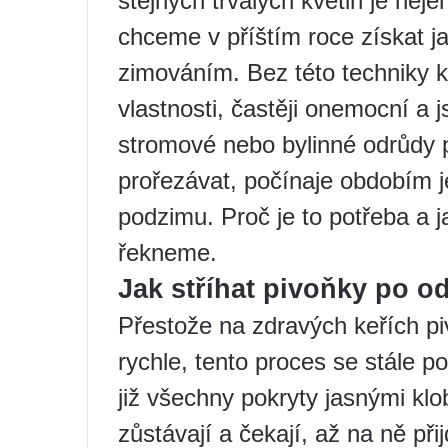
stejných trvalých květin je nej
chceme v příštím roce získat jas
zimováním. Bez této techniky k
vlastnosti, častěji onemocní a 
stromové nebo bylinné odrůdy 
prořezávat, počínaje obdobím 
podzimu. Proč je to potřeba a j
řekneme.
Jak stříhat pivoňky po o
Přestože na zdravých keřích p
rychle, tento proces se stále p
již všechny pokryty jasnými kl
zůstávají a čekají, až na ně př