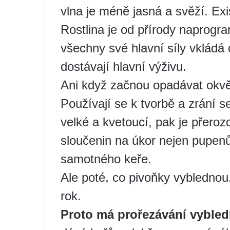
vlna je méně jasná a svěží. Exi
Rostlina je od přírody naprog
všechny své hlavní síly vkládá 
dostávají hlavní výživu.
Ani když začnou opadávat okvětn
Používají se k tvorbě a zrání 
velké a kvetoucí, pak je přeroz
sloučenin na úkor nejen pupenů,
samotného keře.
Ale poté, co pivoňky vyblednou,
rok.
Proto má prořezávání vybledlý