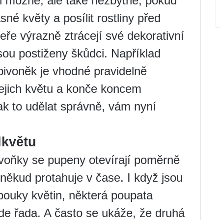
en možné, ale také nezbytné, pokud
né květy a posílit rostliny před
eře výrazně ztrácejí své dekorativní
jsou postiženy škůdci. Například
pivoněk je vhodné pravidelně
jejich květu a konče koncem
ak to udělat správně, vám nyní
dkvětu
ivoňky se pupeny otevírají poměrně
oněkud protahuje v čase. I když jsou
obouky květin, některá poupata
ijde řada. A často se ukáže, že druhá