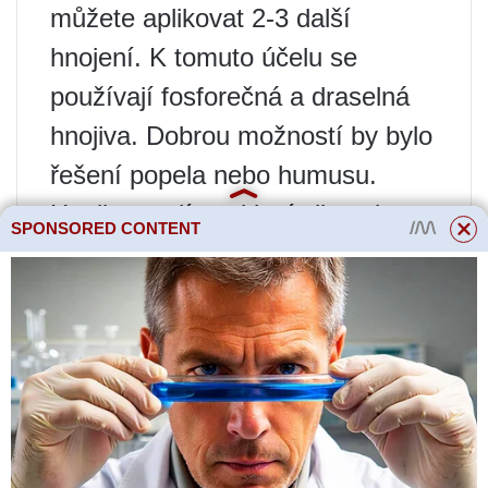
můžete aplikovat 2-3 další
hnojení. K tomuto účelu se
používají fosforečná a draselná
hnojiva. Dobrou možností by bylo
řešení popela nebo humusu.
Hnojiva mají pozitivní vliv nejen
SPONSORED CONTENT
přímo na kvetení, ale také na
správnou tvorbu a uchování
cibulí. Pokud zanedbáte krmení,
cibulky se mohou zdeformovat a
postupně se zmenšovat.
Nezapomínejte na preventivní