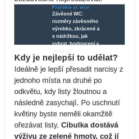
Přečtěte si více
Závěsné WC:
rozměry závěsného
výrobku, zkrácené a
s nádržkou, jak
vybrat, hodnocení a
recenze
Kdy je nejlepší to udělat?
Ideálně je lepší přesadit narcisy z
jednoho místa na druhé po
odkvětu, kdy listy žloutnou a
následně zasychají. Po uschnutí
květiny byste neměli okamžitě
ořezávat listy.
Cibulka dostává
výživu ze zelené hmoty, což jí