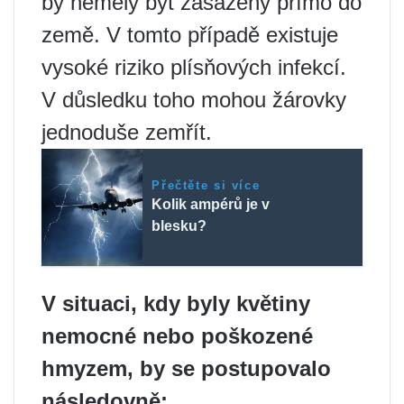
by neměly být zasazeny přímo do
země. V tomto případě existuje
vysoké riziko plísňových infekcí.
V důsledku toho mohou žárovky
jednoduše zemřít.
Přečtěte si více
Kolik ampérů je v
blesku?
V situaci, kdy byly květiny
nemocné nebo poškozené
hmyzem, by se postupovalo
následovně: