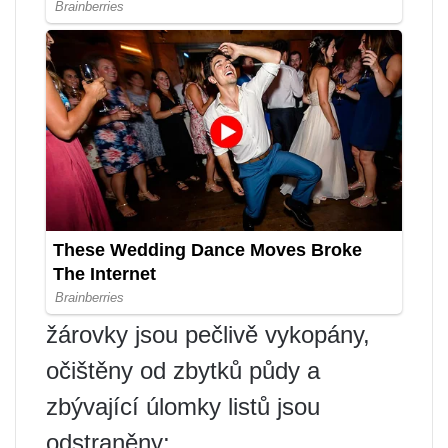
žárovky jsou pečlivě vykopány,
očištěny od zbytků půdy a
zbývající úlomky listů jsou
odstraněny;