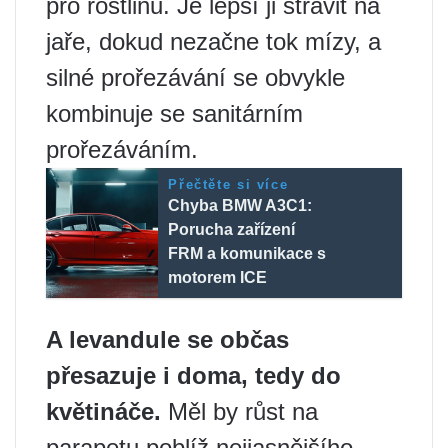
pro rostlinu. Je lepší ji strávit na
jaře, dokud nezačne tok mízy, a
silné prořezávání se obvykle
kombinuje se sanitárním
prořezáváním.
Přečtěte si více
Chyba BMW A3C1:
Porucha zařízení
FRM a komunikace s
motorem ICE
A levandule se občas
přesazuje i doma, tedy do
květináče.
Měl by růst na
parapetu poblíž nejjasnějšího