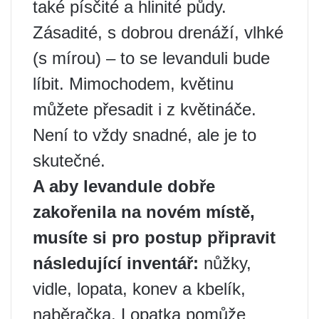
také písčité a hlinité půdy.
Zásadité, s dobrou drenáží, vlhké
(s mírou) – to se levanduli bude
líbit. Mimochodem, květinu
můžete přesadit i z květináče.
Není to vždy snadné, ale je to
skutečné.
A aby levandule dobře
zakořenila na novém místě,
musíte si pro postup připravit
následující inventář:
nůžky,
vidle, lopata, konev a kbelík,
naběračka. Lopatka pomůže