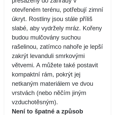
přesazeny do zahrady v
otevřeném terénu, potřebují zimní
úkryt. Rostliny jsou stále příliš
slabé, aby vydržely mráz. Kořeny
budou mulčovány suchou
rašelinou, zatímco nahoře je lepší
zakrýt levanduli smrkovými
větvemi. A můžete také postavit
kompaktní rám, pokrýt jej
netkaným materiálem ve dvou
vrstvách (nebo něčím jiným
vzduchotěsným).
Není to špatné a způsob