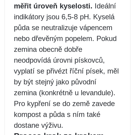
měřit úroveň kyselosti.
Ideální
indikátory jsou 6,5-8 pH. Kyselá
půda se neutralizuje vápencem
nebo dřevěným popelem. Pokud
zemina obecně dobře
neodpovídá úrovni pískovců,
vyplatí se přivézt říční písek, měl
by být stejný jako původní
zemina (konkrétně u levandule).
Pro kypření se do země zavede
kompost a půda s ním také
dostane výživu.