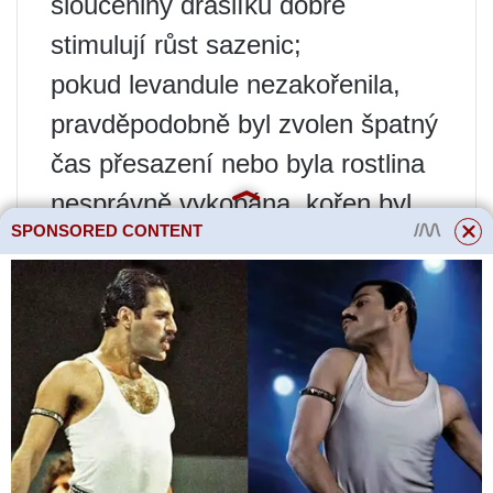
sloučeniny draslíku dobře
stimulují růst sazenic;
pokud levandule nezakořenila,
pravděpodobně byl zvolen špatný
čas přesazení nebo byla rostlina
nesprávně vykopána, kořen byl
SPONSORED CONTENT
poškozen;
rostlina odumírá: bohužel k tomu
dochází, i když se zdá, že je vše
provedeno správně
(transplantace je pro levanduli
stresující a vždy hrozí úhyn
keře).