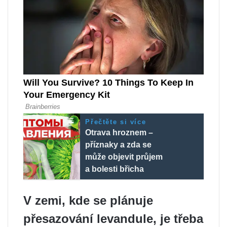
Přečtěte si více
Otrava hroznem –
příznaky a zda se
může objevit průjem
a bolesti břicha
V zemi, kde se plánuje
přesazování levandule, je třeba