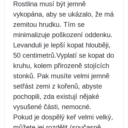
Rostlina musí být jemně
vykopána, aby se ukázalo, že má
zemitou hrudku. Tím se
minimalizuje poškození oddenku.
Levanduli je lepší kopat hlouběji,
50 centimetrů.Vyplatí se kopat do
kruhu, kolem přirozeně stojících
stonků. Pak musíte velmi jemně
setřást zemi z kořenů, abyste
pochopili, zda existují nějaké
vysušené části, nemocné.
Pokud je dospělý keř velmi velký,
můžete jej rozdělit (současně