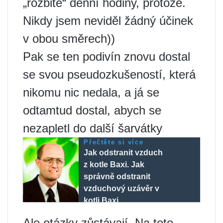
„rozbité“ denní hodiny, protože.
Nikdy jsem neviděl žádný účinek
v obou směrech))
Pak se ten podivín znovu dostal
se svou pseudozkušeností, která
nikomu nic nedala, a já se
odtamtud dostal, abych se
nezapletl do další šarvátky
Přečtěte si více
Jak odstranit vzduch
z kotle Baxi. Jak
správně odstranit
vzduchový uzávěr v
kotli Baxi
Ale otázky zůstávají. Na toto