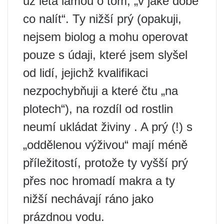
už léta lámou o tom, „v jaké době
co nalít“. Ty nižší prý (opakuji,
nejsem biolog a mohu operovat
pouze s údaji, které jsem slyšel
od lidí, jejichž kvalifikaci
nezpochybňuji a které čtu „na
plotech“), na rozdíl od rostlin
neumí ukládat živiny . A prý (!) s
„oddělenou výživou“ mají méně
příležitostí, protože ty vyšší prý
přes noc hromadí makra a ty
nižší nechávají ráno jako
prázdnou vodu.