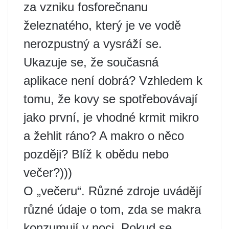
za vzniku fosforečnanu
železnatého, který je ve vodě
nerozpustný a vysráží se.
Ukazuje se, že současná
aplikace není dobrá? Vzhledem k
tomu, že kovy se spotřebovávají
jako první, je vhodné krmit mikro
a žehlit ráno? A makro o něco
později? Blíž k obědu nebo
večer?)))
O „večeru“. Různé zdroje uvádějí
různé údaje o tom, zda se makra
konzumují v noci. Pokud se