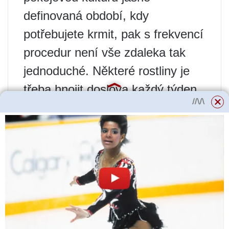
definovaná období, kdy
potřebujete krmit, pak s frekvencí
procedur není vše zdaleka tak
jednoduché. Některé rostliny je
třeba hnojit doslova každý týden,
zatímco jiné vyžadují nejen
vzácné postupy s frekvencí 1krát
za měsíc, ale také snížené dávky
koncentrace hnojiva.
Nejjednodušší způsob je pro
pěstitele květin, kteří používají
dlouhodobá hnojiva: přidávají se