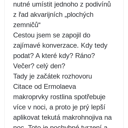
nutné umístit jednoho z podivínů
z řad akvarijních „plochých
zemničů“
Cestou jsem se zapojil do
zajímavé konverzace. Kdy tedy
podat? A které kdy? Ráno?
Večer? celý den?
Tady je začátek rozhovoru
Citace od Ermolaeva
makroprvky rostlina spotřebuje
více v noci, a proto je prý lepší
aplikovat tekutá makrohnojiva na
noc. Toto je pochybné tvrzení a