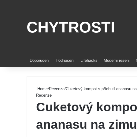
CHYTROSTI
Doporuceni
Hodnoceni
Lifehacks
Moderni reseni
Home
/
Recenze
/
Cuketový kompot s příchutí ananasu na
Recenze
Cuketový kompot
ananasu na zimu