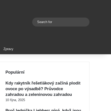
Search
Switch skin
for
Zpravy
Populární
Kdy rakytník řešetlákový začíná plodit
ovoce po výsadbě? Průvodce
zahradou a zeleninovou zahradou
10 října, 2025
Proč lednička Liebherr pípá, když jsou