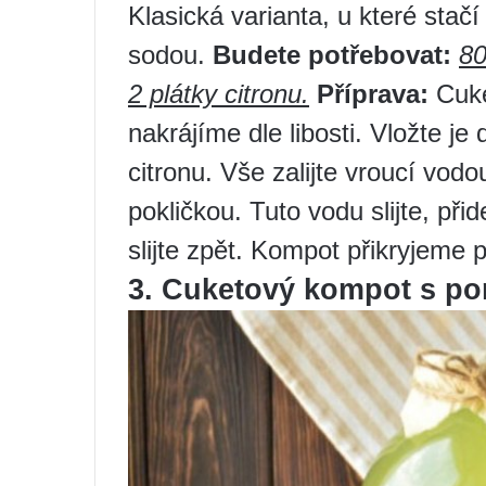
Klasická varianta, u které stač
sodou.
Budete potřebovat:
80
2 plátky citronu.
Příprava:
Cuke
nakrájíme dle libosti. Vložte je 
citronu. Vše zalijte vroucí vod
pokličkou. Tuto vodu slijte, při
slijte zpět. Kompot přikryjeme 
3. Cuketový kompot s p