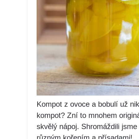
Kompot z ovoce a bobulí už ni
kompot? Zní to mnohem originál
skvělý nápoj. Shromáždili jsme 
různým kořením a přísadami!