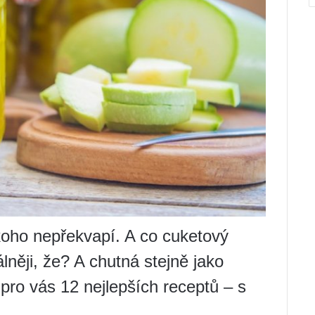
koho nepřekvapí. A co cuketový
něji, že? A chutná stejně jako
pro vás 12 nejlepších receptů – s