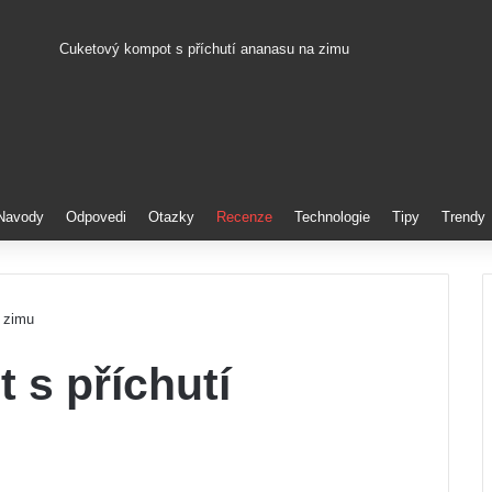
Cuketový kompot s příchutí ananasu na zimu
Pinterest
Navody
Odpovedi
Otazky
Recenze
Technologie
Tipy
Trendy
 zimu
 s příchutí