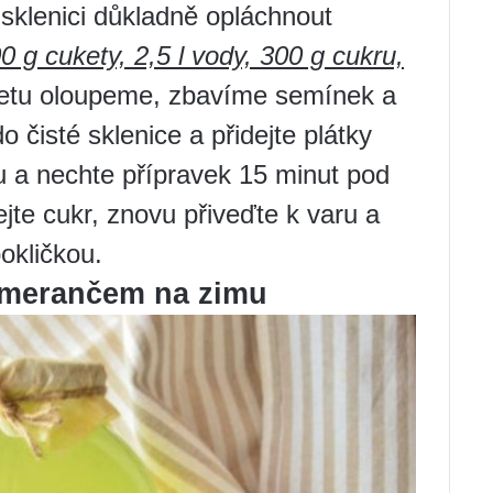
í sklenici důkladně opláchnout
0 g cukety, 2,5 l vody, 300 g cukru,
tu oloupeme, zbavíme semínek a
do čisté sklenice a přidejte plátky
ou a nechte přípravek 15 minut pod
dejte cukr, znovu přiveďte k varu a
pokličkou.
omerančem na zimu