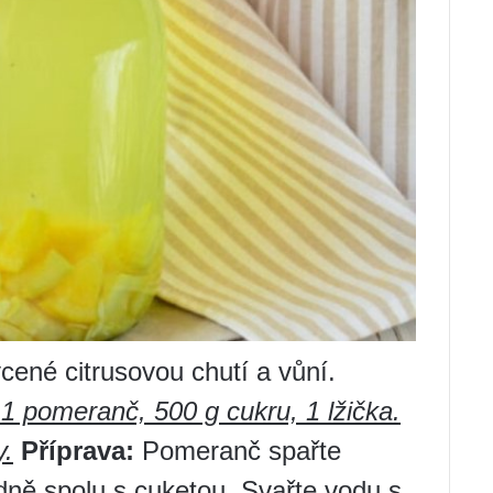
cené citrusovou chutí a vůní.
 1 pomeranč, 500 g cukru, 1 lžička.
y.
Příprava:
Pomeranč spařte
dně spolu s cuketou. Svařte vodu s