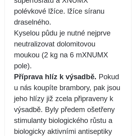
superfosfátu a XNUMX
polévkové lžíce. lžíce síranu
draselného.
Kyselou půdu je nutné nejprve
neutralizovat dolomitovou
moukou (2 kg na 6 mXNUMX
pole).
Příprava hlíz k výsadbě.
Pokud
u nás koupíte brambory, pak jsou
jeho hlízy již zcela připraveny k
výsadbě. Byly předem ošetřeny
stimulanty biologického růstu a
biologicky aktivními antiseptiky