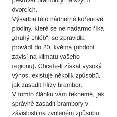
pěstovat brambory na svých
dvorcích.
Výsadba této nádherné kořenové
plodiny, které se ne nadarmo říká
„druhý chléb“, se zpravidla
provádí do 20. května (období
závisí na klimatu vašeho
regionu). Chcete-li získat vysoký
výnos, existuje několik způsobů,
jak zasadit hlízy brambor.
V tomto článku vám řekneme, jak
správně zasadit brambory v
závislosti na zvoleném způsobu