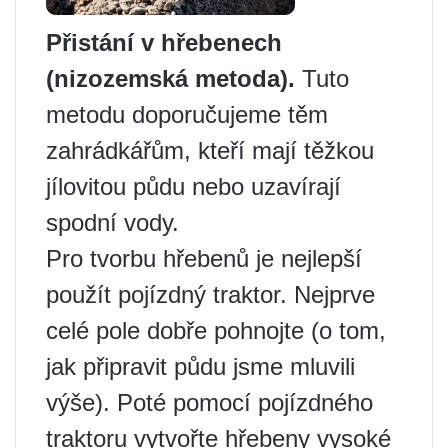
Přistání v hřebenech
(nizozemská metoda).
Tuto
metodu doporučujeme těm
zahrádkářům, kteří mají těžkou
jílovitou půdu nebo uzavírají
spodní vody.
Pro tvorbu hřebenů je nejlepší
použít pojízdný traktor. Nejprve
celé pole dobře pohnojte (o tom,
jak připravit půdu jsme mluvili
výše). Poté pomocí pojízdného
traktoru vytvořte hřebeny vysoké