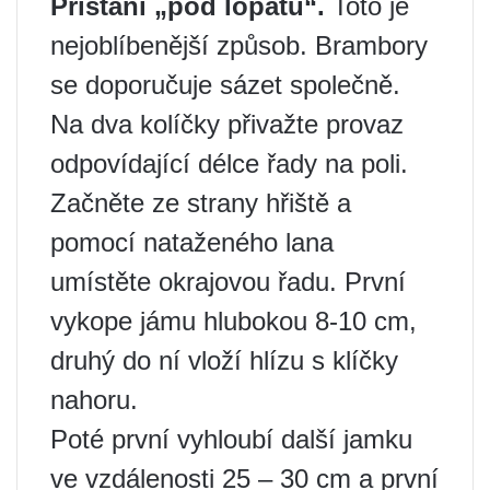
Přistání „pod lopatu“.
Toto je
nejoblíbenější způsob. Brambory
se doporučuje sázet společně.
Na dva kolíčky přivažte provaz
odpovídající délce řady na poli.
Začněte ze strany hřiště a
pomocí nataženého lana
umístěte okrajovou řadu. První
vykope jámu hlubokou 8-10 cm,
druhý do ní vloží hlízu s klíčky
nahoru.
Poté první vyhloubí další jamku
ve vzdálenosti 25 – 30 cm a první