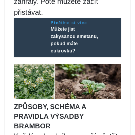
zahřály. Poté můžete začít
přistávat.
Přečtěte si více
Můžete jíst
zakysanou smetanu,
pokud máte
cukrovku?
ZPŮSOBY, SCHÉMA A
PRAVIDLA VÝSADBY
BRAMBOR