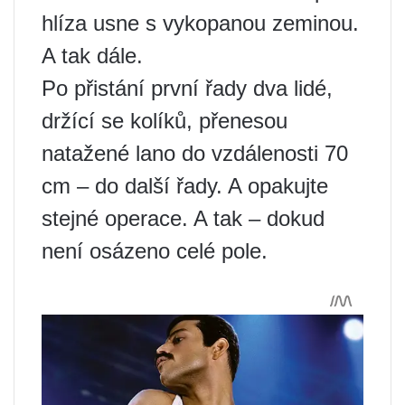
hlíza usne s vykopanou zeminou.
A tak dále.
Po přistání první řady dva lidé,
držící se kolíků, přenesou
natažené lano do vzdálenosti 70
cm – do další řady. A opakujte
stejné operace. A tak – dokud
není osázeno celé pole.