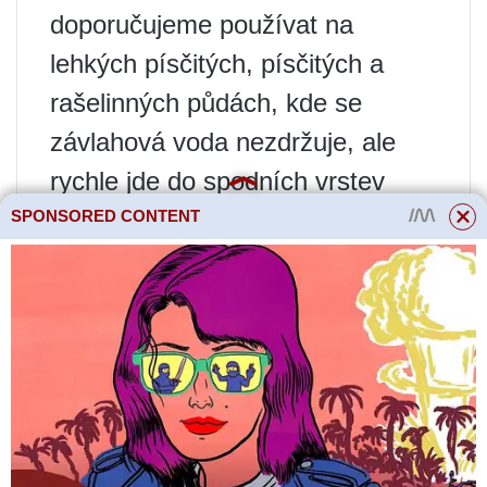
doporučujeme používat na
lehkých písčitých, písčitých a
rašelinných půdách, kde se
závlahová voda nezdržuje, ale
rychle jde do spodních vrstev
půdy.
SPONSORED CONTENT
V bramborovém poli vykopejte
zákopy o šířce 20 cm a hloubce
25 – 30 cm ve vzdálenosti 80 –
85 cm od sebe.
Na dně každého příkopu položte
vrstvu 15 cm kompostu nebo