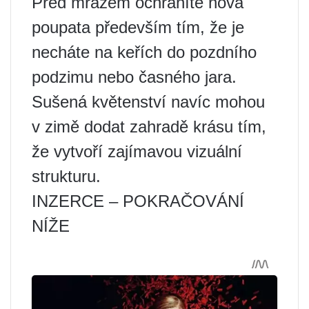
Před mrazem ochráníte nová
poupata především tím, že je
necháte na keřích do pozdního
podzimu nebo časného jara.
Sušená květenství navíc mohou
v zimě dodat zahradě krásu tím,
že vytvoří zajímavou vizuální
strukturu.
INZERCE – POKRAČOVÁNÍ
NÍŽE