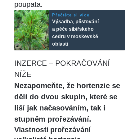
poupata.
Přečtěte si více
Výsadba, pěstování
a péče sibiřského
cedru v moskevské
oblasti
INZERCE – POKRAČOVÁNÍ
NÍŽE
Nezapomeňte, že hortenzie se
dělí do dvou skupin, které se
liší jak načasováním, tak i
stupněm prořezávání.
Vlastnosti prořezávání