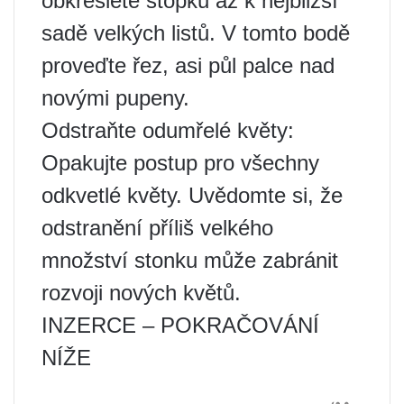
obkreslete stopku až k nejbližší
sadě velkých listů. V tomto bodě
proveďte řez, asi půl palce nad
novými pupeny.
Odstraňte odumřelé květy:
Opakujte postup pro všechny
odkvetlé květy. Uvědomte si, že
odstranění příliš velkého
množství stonku může zabránit
rozvoji nových květů.
INZERCE – POKRAČOVÁNÍ
NÍŽE