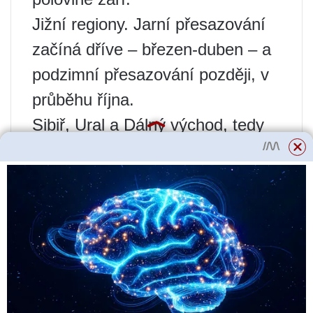
Jižní regiony. Jarní přesazování
začíná dříve – březen-duben – a
podzimní přesazování později, v
průběhu října.
Sibiř, Ural a Dálný východ, tedy
regiony s časným nástupem
podzimu. Jarní přesazování se
provádí přibližně v květnu a
podzimní přesazování se provádí
od konce srpna do začátku září.
Přednost se dává jarní
transplantaci.