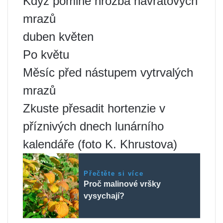
Když pomine hrozba návratových
mrazů
duben květen
Po květu
Měsíc před nástupem vytrvalých
mrazů
Zkuste přesadit hortenzie v
příznivých dnech lunárního
kalendáře (foto K. Khrustova)
Přečtěte si více
Proč malinové vršky
vysychají?