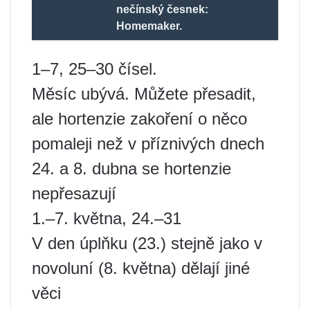
nečínský česnek:
Homemaker.
1–7, 25–30 čísel.
Měsíc ubývá. Můžete přesadit,
ale hortenzie zakoření o něco
pomaleji než v příznivých dnech
24. a 8. dubna se hortenzie
nepřesazují
1.–7. května, 24.–31
V den úplňku (23.) stejně jako v
novoluní (8. května) dělají jiné
věci