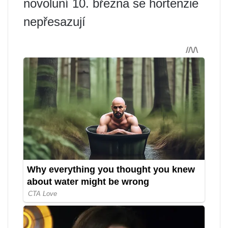
novoluní 10. března se hortenzie
nepřesazují