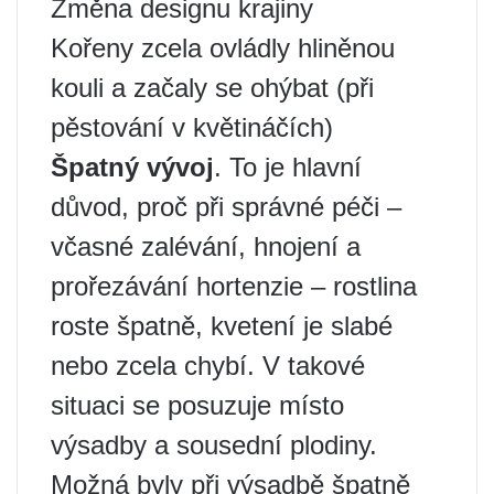
Změna designu krajiny
Kořeny zcela ovládly hliněnou
kouli a začaly se ohýbat (při
pěstování v květináčích)
Špatný vývoj
. To je hlavní
důvod, proč při správné péči –
včasné zalévání, hnojení a
prořezávání hortenzie – rostlina
roste špatně, kvetení je slabé
nebo zcela chybí. V takové
situaci se posuzuje místo
výsadby a sousední plodiny.
Možná byly při výsadbě špatně