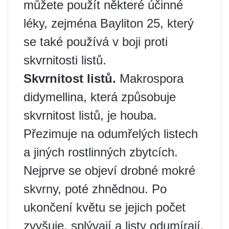
můžete použít některé účinné
léky, zejména Bayliton 25, který
se také používá v boji proti
skvrnitosti listů.
Skvrnitost listů.
Makrospora
didymellina, která způsobuje
skvrnitost listů, je houba.
Přezimuje na odumřelých listech
a jiných rostlinných zbytcích.
Nejprve se objeví drobné mokré
skvrny, poté zhnědnou. Po
ukončení květu se jejich počet
zvyšuje, splývají a listy odumírají.