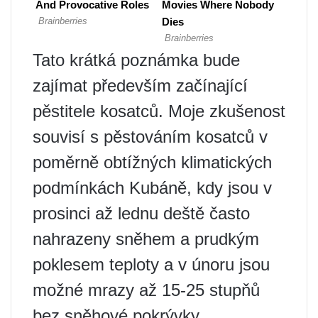
Tato krátká poznámka bude
zajímat především začínající
pěstitele kosatců. Moje zkušenost
souvisí s pěstováním kosatců v
poměrně obtížných klimatických
podmínkách Kubáně, kdy jsou v
prosinci až lednu deště často
nahrazeny sněhem a prudkým
poklesem teploty a v únoru jsou
možné mrazy až 15-25 stupňů
bez sněhové pokrývky .