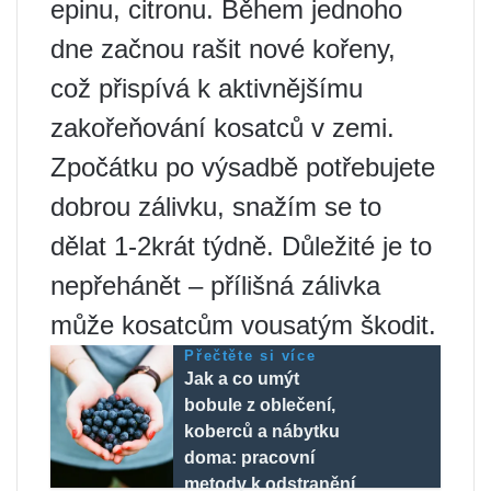
epinu, citronu. Během jednoho
dne začnou rašit nové kořeny,
což přispívá k aktivnějšímu
zakořeňování kosatců v zemi.
Zpočátku po výsadbě potřebujete
dobrou zálivku, snažím se to
dělat 1-2krát týdně. Důležité je to
nepřehánět – přílišná zálivka
může kosatcům vousatým škodit.
Přečtěte si více
Jak a co umýt
bobule z oblečení,
koberců a nábytku
doma: pracovní
metody k odstranění