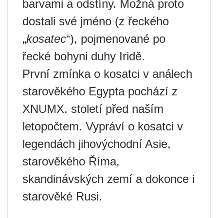
barvami a odstíny. Možná proto
dostali své jméno (z řeckého
„
kosatec
“), pojmenované po
řecké bohyni duhy Iridě.
První zmínka o kosatci v análech
starověkého Egypta pochází z
XNUMX. století před naším
letopočtem. Vypráví o kosatci v
legendách jihovýchodní Asie,
starověkého Říma,
skandinávských zemí a dokonce i
starověké Rusi.