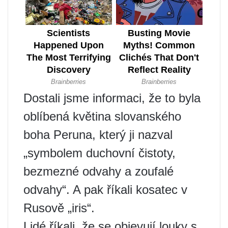
Dostali jsme informaci, že to byla
oblíbená květina slovanského
boha Peruna, který ji nazval
„symbolem duchovní čistoty,
bezmezné odvahy a zoufalé
odvahy“. A pak říkali kosatec v
Rusově „iris“.
Lidé říkali, že se objevují louky s