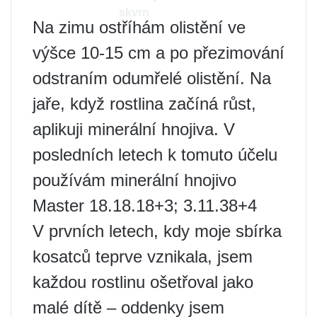
skvrn
Na zimu ostříhám olistění ve
výšce 10-15 cm a po přezimování
odstraním odumřelé olistění. Na
jaře, když rostlina začíná růst,
aplikuji minerální hnojiva. V
posledních letech k tomuto účelu
používám minerální hnojivo
Master 18.18.18+3; 3.11.38+4
V prvních letech, kdy moje sbírka
kosatců teprve vznikala, jsem
každou rostlinu ošetřoval jako
malé dítě – oddenky jsem