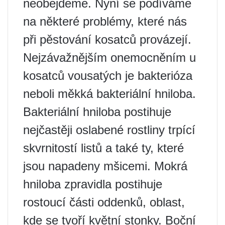
neobejdeme. Nyní se podíváme
na některé problémy, které nás
při pěstování kosatců provázejí.
Nejzávažnějším onemocněním u
kosatců vousatých je bakterióza
neboli měkká bakteriální hniloba.
Bakteriální hniloba postihuje
nejčastěji oslabené rostliny trpící
skvrnitostí listů a také ty, které
jsou napadeny mšicemi. Mokrá
hniloba zpravidla postihuje
rostoucí části oddenků, oblast,
kde se tvoří květní stonky. Boční