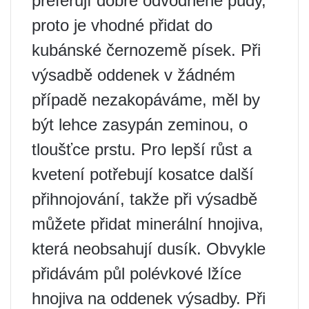
preferují dobře odvodněné půdy,
proto je vhodné přidat do
kubánské černozemě písek. Při
výsadbě oddenek v žádném
případě nezakopáváme, měl by
být lehce zasypán zeminou, o
tloušťce prstu. Pro lepší růst a
kvetení potřebují kosatce další
přihnojování, takže při výsadbě
můžete přidat minerální hnojiva,
která neobsahují dusík. Obvykle
přidávám půl polévkové lžíce
hnojiva na oddenek výsadby. Při