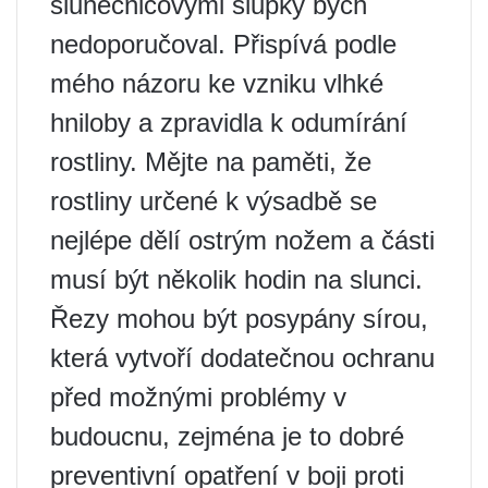
slunečnicovými slupky bych
nedoporučoval. Přispívá podle
mého názoru ke vzniku vlhké
hniloby a zpravidla k odumírání
rostliny. Mějte na paměti, že
rostliny určené k výsadbě se
nejlépe dělí ostrým nožem a části
musí být několik hodin na slunci.
Řezy mohou být posypány sírou,
která vytvoří dodatečnou ochranu
před možnými problémy v
budoucnu, zejména je to dobré
preventivní opatření v boji proti