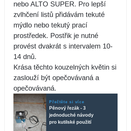
nebo ALTO SUPER. Pro lepší
zvlhčení listů přidávám tekuté
mýdlo nebo tekutý prací
prostředek. Postřik je nutné
provést dvakrát s intervalem 10-
14 dnů.
Krása těchto kouzelných květin si
zaslouží být opečovávaná a
opečovávaná.
Přečtěte si více
Pěnový řezák - 3
jednoduché návody
pro kutilské použití