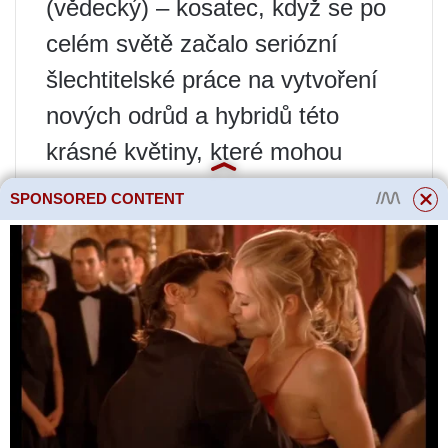
(vědecký) – kosatec, když se po
celém světě začalo seriózní
šlechtitelské práce na vytvoření
nových odrůd a hybridů této
krásné květiny, které mohou
zdobit jakýkoli záhon.
SPONSORED CONTENT
Ve 20. letech minulého století se
chov kosatců aktivně zabýval v
mnoha evropských zemích, dále
v USA a Kanadě, Japonsku a
Austrálii. Tyto práce byly
prováděny i u nás.
Od té doby bylo vyšlechtěno více