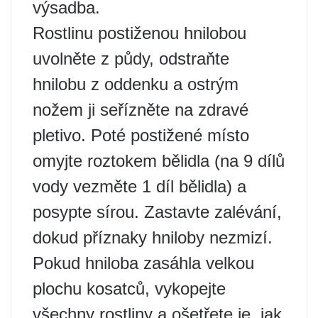
výsadba.
Rostlinu postiženou hnilobou
uvolněte z půdy, odstraňte
hnilobu z oddenku a ostrým
nožem ji seřízněte na zdravé
pletivo. Poté postižené místo
omyjte roztokem bělidla (na 9 dílů
vody vezměte 1 díl bělidla) a
posypte sírou. Zastavte zalévání,
dokud příznaky hniloby nezmizí.
Pokud hniloba zasáhla velkou
plochu kosatců, vykopejte
všechny rostliny a ošetřete je, jak