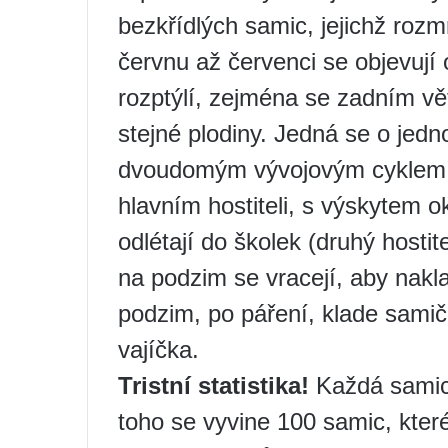
bezkřídlých samic, jejichž ro
červnu až červenci se objevují
rozptýlí, zejména se zadním vě
stejné plodiny. Jedná se o jedno
dvoudomým vývojovým cyklem. S
hlavním hostiteli, s výskytem o
odlétají do školek (druhý hostite
na podzim se vracejí, aby nakla
podzim, po páření, klade samič
vajíčka.
Tristní statistika!
Každá samice
toho se vyvine 100 samic, kter