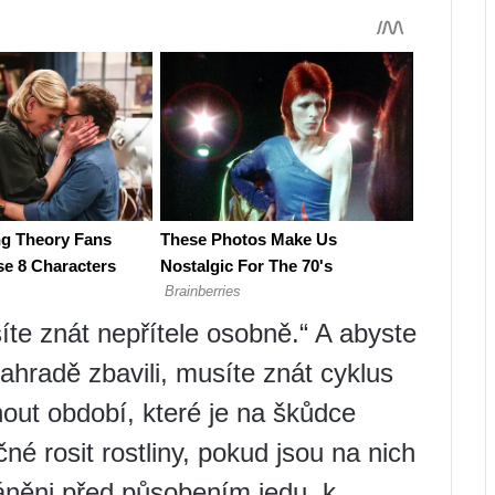
síte znát nepřítele osobně.“ A abyste
hradě zbavili, musíte znát cyklus
nout období, které je na škůdce
ečné rosit rostliny, pokud jsou na nich
ráněni před působením jedu, k