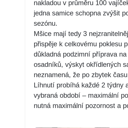
nakladou v průměru 100 vajíče
jedna samice schopna zvýšit p
sezónu.
Mšice mají tedy 3 nejzranitelněj
přispěje k celkovému poklesu p
důkladná podzimní příprava na
osadníků, výskyt okřídlených sa
neznamená, že po zbytek času
Líhnutí probíhá každé 2 týdny 
vybraná období – maximální po
nutná maximální pozornost a po