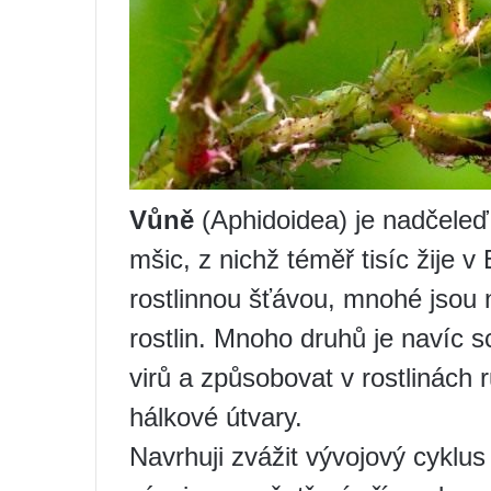
Vůně
(Aphidoidea) je nadčele
mšic, z nichž téměř tisíc žije 
rostlinnou šťávou, mnohé jsou 
rostlin. Mnoho druhů je navíc s
virů a způsobovat v rostlinách 
hálkové útvary.
Navrhuji zvážit vývojový cyklus 