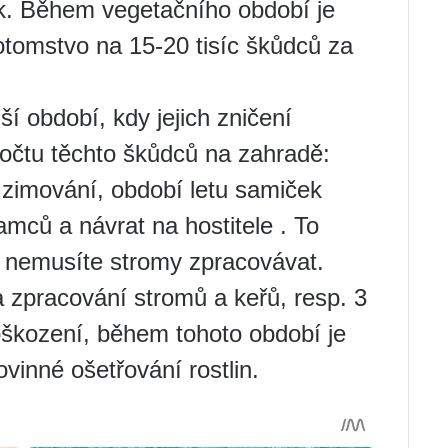
k. Během vegetačního období je
otomstvo na 15-20 tisíc škůdců za
ší období, kdy jejich zničení
očtu těchto škůdců na zahradě:
 zimování, období letu samiček
mců a návrat na hostitele . To
 nemusíte stromy zpracovávat.
a zpracování stromů a keřů, resp. 3
škození, během tohoto období je
vinné ošetřování rostlin.