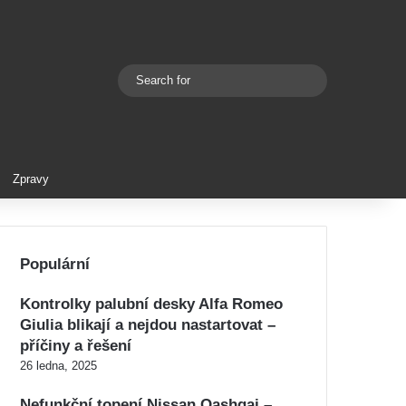
Search
Switch skin
for
Zpravy
Populární
Kontrolky palubní desky Alfa Romeo
Giulia blikají a nejdou nastartovat –
příčiny a řešení
26 ledna, 2025
Nefunkční topení Nissan Qashqai –