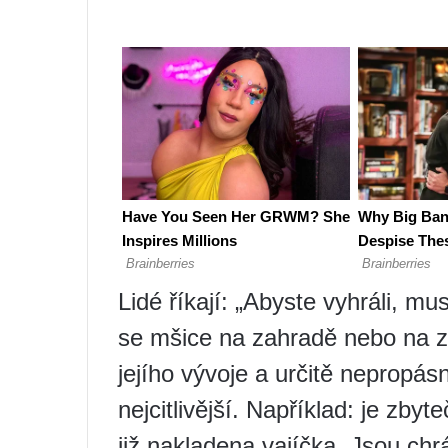
Lidé říkají: „Abyste vyhráli, mu
se mšice na zahradě nebo na za
jejího vývoje a určitě nepropás
nejcitlivější. Například: je zbyt
již nakladena vajíčka. Jsou ch