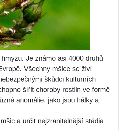
ď hmyzu. Je známo asi 4000 druhů
v Evropě. Všechny mšice se živí
nebezpečnými škůdci kulturních
chopno šířit choroby rostlin ve formě
různé anomálie, jako jsou hálky a
mšic a určit nejzranitelnější stádia