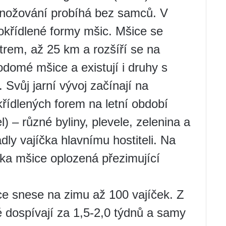
zmnožování probíhá bez samců. V
 okřídlené formy mšic. Mšice se
trem, až 25 km a rozšíří se na
domé mšice a existují i ​​druhy s
vůj jarní vývoj začínají na
křídlených forem na letní období
l) – různé byliny, plevele, zelenina a
dly vajíčka hlavnímu hostiteli. Na
ka mšice oplozená přezimující
 snese na zimu až 100 vajíček. Z
é dospívají za 1,5-2,0 týdnů a samy