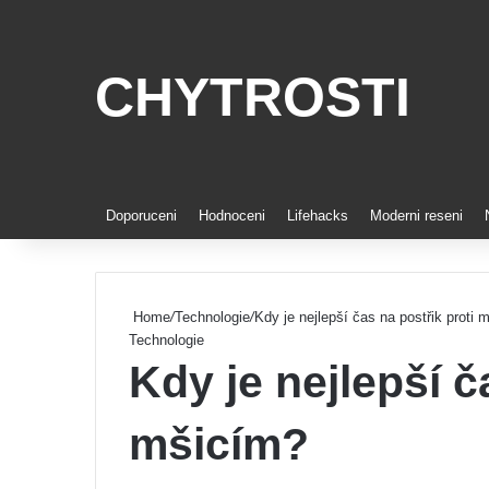
CHYTROSTI
Doporuceni
Hodnoceni
Lifehacks
Moderni reseni
Home
/
Technologie
/
Kdy je nejlepší čas na postřik proti 
Technologie
Kdy je nejlepší č
mšicím?