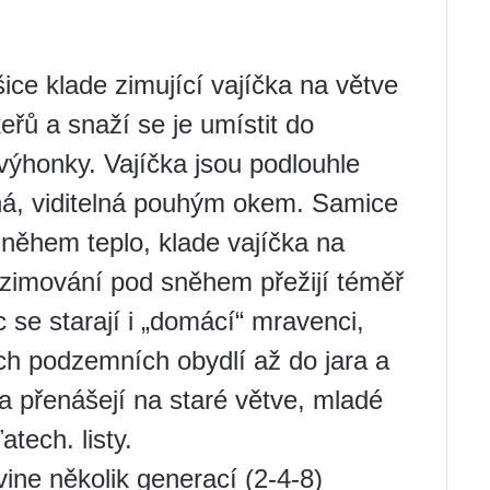
ce klade zimující vajíčka na větve
eřů a snaží se je umístit do
výhonky. Vajíčka jsou podlouhle
há, viditelná pouhým okem. Samice
něhem teplo, klade vajíčka na
 zimování pod sněhem přežijí téměř
 se starají i „domácí“ mravenci,
ých podzemních obydlí až do jara a
a přenášejí na staré větve, mladé
tech. listy.
ine několik generací (2-4-8)