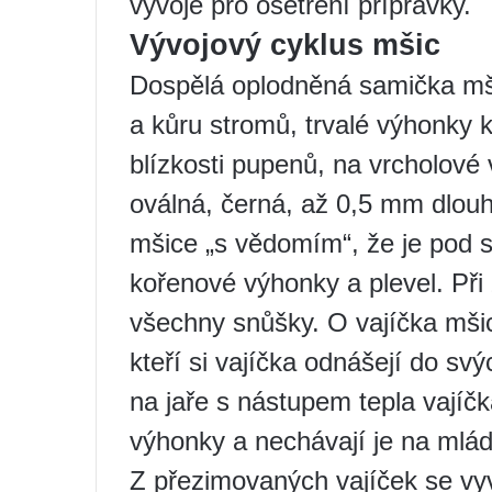
vývoje pro ošetření přípravky.
Vývojový cyklus mšic
Dospělá oplodněná samička mši
a kůru stromů, trvalé výhonky k
blízkosti pupenů, na vrcholové 
oválná, černá, až 0,5 mm dlou
mšice „s vědomím“, že je pod s
kořenové výhonky a plevel. Při
všechny snůšky. O vajíčka mšic
kteří si vajíčka odnášejí do sv
na jaře s nástupem tepla vajíčk
výhonky a nechávají je na mláďa
Z přezimovaných vajíček se vyv