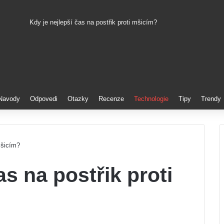
Kdy je nejlepší čas na postřik proti mšicím?
Pinterest
Navody
Odpovedi
Otazky
Recenze
Technologie
Tipy
Trendy
mšicím?
as na postřik proti