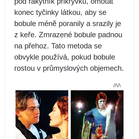
pod rakytník přikrývku, omotat
konec tyčinky látkou, aby se
bobule méně poranily a srazily je
z keře. Zmrazené bobule padnou
na přehoz. Tato metoda se
obvykle používá, pokud bobule
rostou v průmyslových objemech.