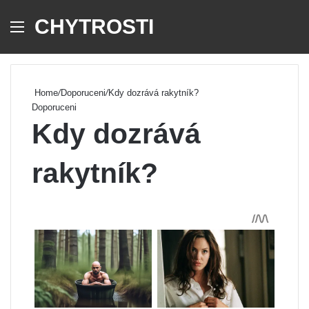
CHYTROSTI
Menu
Se
Home
/
Doporuceni
/
Kdy dozrává rakytník?
Doporuceni
Kdy dozrává
rakytník?