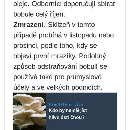
oleje. Odborníci doporučují sbírat
bobule celý říjen.
Zmrazení
. Sklizeň v tomto
případě probíhá v listopadu nebo
prosinci, podle toho, kdy se
objeví první mrazíky. Podobný
způsob odstraňování bobulí se
používá také pro průmyslové
účely a ve velkých podnicích.
Přečtěte si více
Kdo by neměl jíst
hlívu ústřičnou?