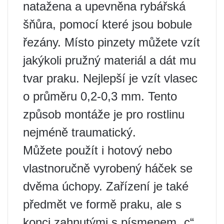
natažena a upevněna rybářská
šňůra, pomocí které jsou bobule
řezány. Místo pinzety můžete vzít
jakýkoli pružný materiál a dát mu
tvar praku. Nejlepší je vzít vlasec
o průměru 0,2-0,3 mm. Tento
způsob montáže je pro rostlinu
nejméně traumatický.
Můžete použít i hotový nebo
vlastnoručně vyrobený háček se
dvěma úchopy. Zařízení je také
předmět ve formě praku, ale s
konci zahnutými s písmenem „c“.