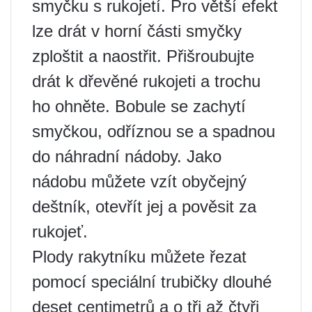
smyčku s rukojetí. Pro větší efekt
lze drát v horní části smyčky
zploštit a naostřit. Přišroubujte
drát k dřevěné rukojeti a trochu
ho ohněte. Bobule se zachytí
smyčkou, odříznou se a spadnou
do náhradní nádoby. Jako
nádobu můžete vzít obyčejný
deštník, otevřít jej a pověsit za
rukojeť.
Plody rakytníku můžete řezat
pomocí speciální trubičky dlouhé
deset centimetrů a o tři až čtyři