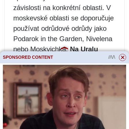
závislosti na konkrétní oblasti. V
moskevské oblasti se doporučuje
používat odrůdové odrůdy jako
Podarok in the Garden, Nivelena
nebo Moskvichka.
Na Uralu
SPONSORED CONTENT
nebo na Sibiři odrůdy Altaj a
Velikanskaya dobře zakořeňují
a aktivně se používají k sušení.