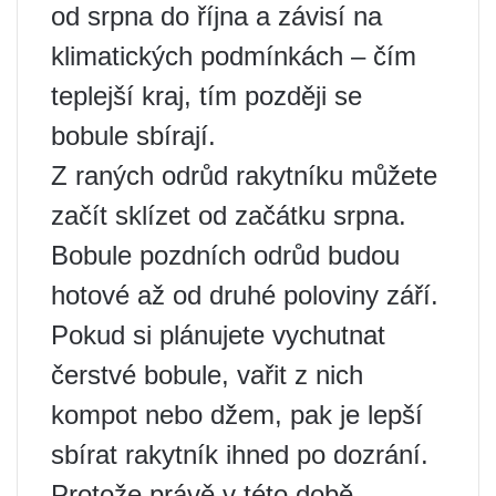
od srpna do října a závisí na
klimatických podmínkách – čím
teplejší kraj, tím později se
bobule sbírají.
Z raných odrůd rakytníku můžete
začít sklízet od začátku srpna.
Bobule pozdních odrůd budou
hotové až od druhé poloviny září.
Pokud si plánujete vychutnat
čerstvé bobule, vařit z nich
kompot nebo džem, pak je lepší
sbírat rakytník ihned po dozrání.
Protože právě v této době