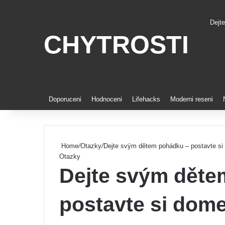
Dejt
CHYTROSTI
Pinte
Doporuceni
Hodnoceni
Lifehacks
Moderni reseni
Home
/
Otazky
/
Dejte svým dětem pohádku – postavte si
Otazky
Dejte svým děte
postavte si dom