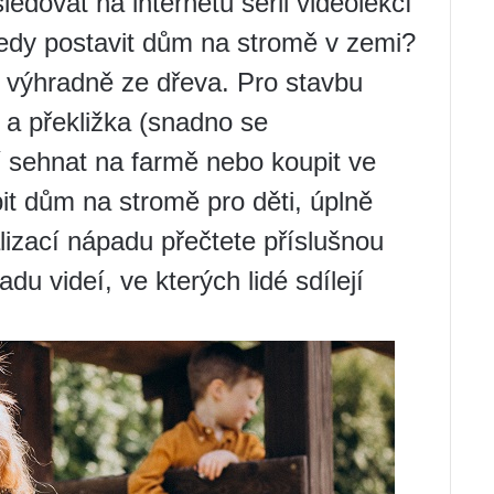
edovat na internetu sérii videolekcí
tedy postavit dům na stromě v zemi?
 výhradně ze dřeva. Pro stavbu
 a překližka (snadno se
í sehnat na farmě nebo koupit ve
bit dům na stromě pro děti, úplně
lizací nápadu přečtete příslušnou
du videí, ve kterých lidé sdílejí