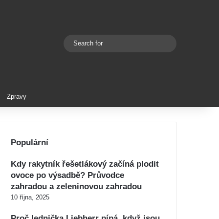
Search
Switch skin
for
Zpravy
Populární
Kdy rakytník řešetlákový začíná plodit
ovoce po výsadbě? Průvodce
zahradou a zeleninovou zahradou
10 října, 2025
Proč lednička Liebherr pípá, když jsou