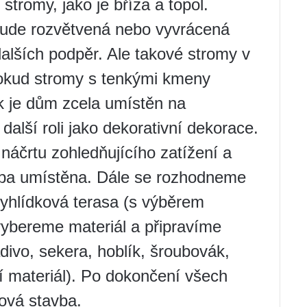
stromy, jako je bříza a topol.
bude rozvětvená nebo vyvrácená
alších podpěr. Ale takové stromy v
Pokud stromy s tenkými kmeny
ak je dům zcela umístěn na
alší roli jako dekorativní dekorace.
áčrtu zohledňujícího zatížení a
avba umístěna. Dále se rozhodneme
 vyhlídková terasa (s výběrem
ybereme materiál a připravíme
ladivo, sekera, hoblík, šroubovák,
í materiál). Po dokončení všech
ová stavba.