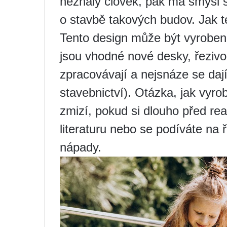
neznalý člověk, pak má smysl sl
o stavbě takových budov. Jak 
Tento design může být vyroben
jsou vhodné nové desky, řezivo
zpracovávají a nejsnáze se daj
stavebnictví). Otázka, jak vyro
zmizí, pokud si dlouho před rea
literaturu nebo se podíváte na řa
nápady.