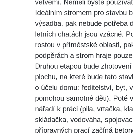
větvemi. Neměli byste používat 
Ideálním stromem pro stavbu 
výsadba, pak nebude potřeba d
letních chatách jsou vzácné. 
rostou v příměstské oblasti, p
podpěrách a strom hraje pouze d
Druhou etapou bude zhotovení n
plochu, na které bude tato st
o účelu domu: ředitelství, byt,
pomohou samotné děti). Poté v
nářadí k práci (pila, vrtačka, k
skládačka, vodováha, spojovac
přípravných prací začíná beton