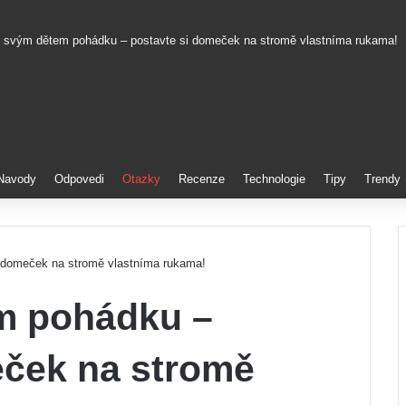
e svým dětem pohádku – postavte si domeček na stromě vlastníma rukama!
rest
Navody
Odpovedi
Otazky
Recenze
Technologie
Tipy
Trendy
 domeček na stromě vlastníma rukama!
m pohádku –
eček na stromě