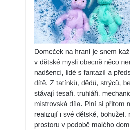
Domeček na hraní je snem každ
v dětské mysli obecně něco ner
nadšenci, lidé s fantazií a před
dítě. Z tatínků, dědů, strýců, 
stávají tesaři, truhláři, mechanic
mistrovská díla. Plní si přitom
realizují i ​​své dětské, bohuž
prostoru v podobě malého dom