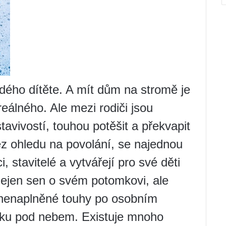
ého dítěte. A mít dům na stromě je
eálného. Ale mezi rodiči jsou
stavivostí, touhou potěšit a překvapit
bez ohledu na povolání, se najednou
i, stavitelé a vytvářejí pro své děti
 nejen sen o svém potomkovi, ale
el, nenaplněné touhy po osobním
ku pod nebem. Existuje mnoho